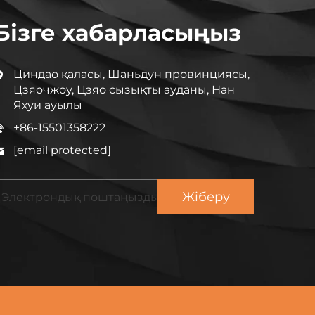
Бізге хабарласыңыз
Циндао қаласы, Шаньдун провинциясы,
Цзяочжоу, Цзяо сызықты ауданы, Нан
Яхуи ауылы
+86-15501358222
[email protected]
Жіберу