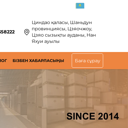
KK
Циндао қаласы, Шаньдун
провинциясы, Цзяочжоу,
358222
Цзяо сызықты ауданы, Нан
Яхуи ауылы
ЛОГ
БІЗБЕН ХАБАРЛАСЫҢЫ
Баға сұрау