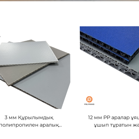
3 мм Құрылымдық
12 мм PP аралар ұ
полипропилен аралық
ұшып тұратын ж
панель
панельдері