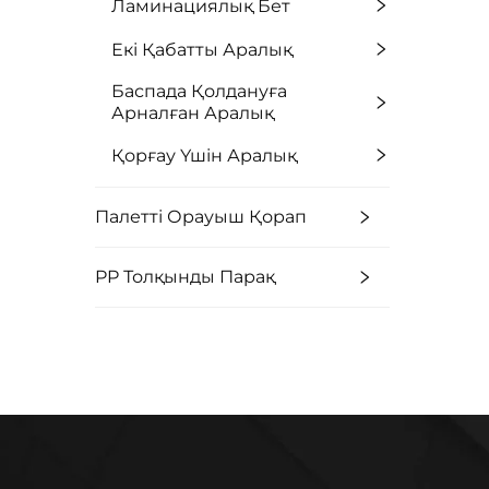
Ламинациялық Бет
Екі Қабатты Аралық
Баспада Қолдануға
Арналған Аралық
Қорғау Үшін Аралық
Палетті Орауыш Қорап
PP Толқынды Парақ