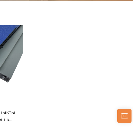
яшықты
әшік