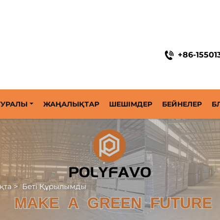
ық орамалар шешімі
+86-15501
 ТУРАЛЫ
ЖАҢАЛЫҚТАР
ШЕШІМДЕР
БЕЙНЕЛЕР
Б
қта
>
Беті Құрылымды