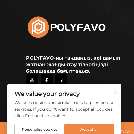
POLYFAVO-ны таңдаңыз, әрі дамып
жатқан жабдықтау тізбегіңізді
болашаққа бағыттаңыз.
We value your privacy
We use cookies and similar tools to provide our
services. If you don't want to accept all cookies,
click Personalize cookies.
Personalize cookies
Accept all
© 2026 China ZHONGCHENG (QINGDAO) NE