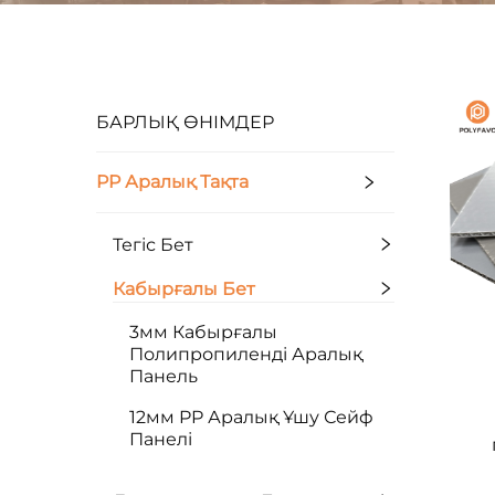
БАРЛЫҚ ӨНІМДЕР
PP Аралық Тақта
Тегіс Бет
Кабырғалы Бет
3мм Кабырғалы
Полипропиленді Аралық
Панель
12мм PP Аралық Ұшу Сейф
Панелі