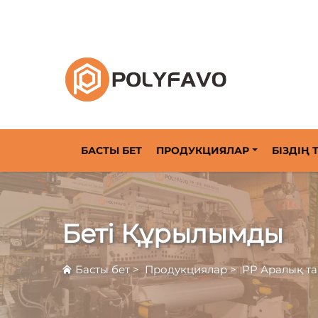
2014 жылдан бастап қайтарылатын тауарл
БАСТЫ БЕТ
ПРОДУКЦИЯЛАР
БІЗДІҢ
Беті Құрылымды
Басты бет
>
Продукциялар
>
PP Аралық та