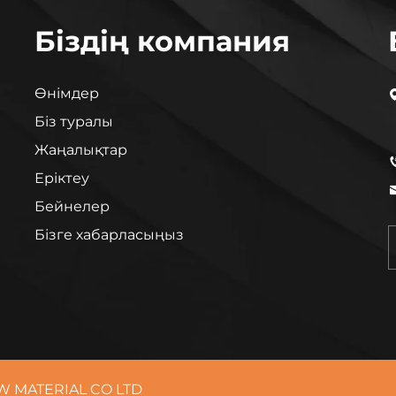
Біздің компания
Өнімдер
Біз туралы
Жаңалықтар
Еріктеу
Бейнелер
Бізге хабарласыңыз
W MATERIAL CO LTD