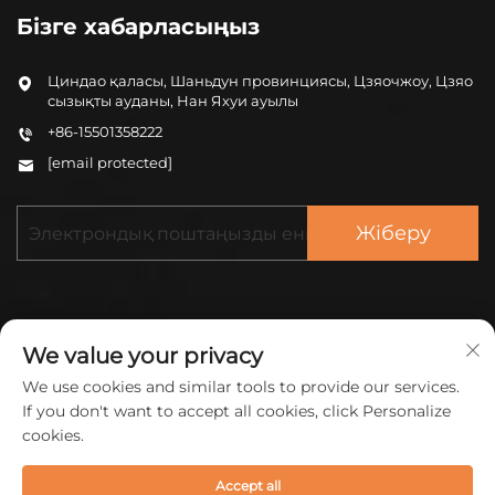
Бізге хабарласыңыз
Циндао қаласы, Шаньдун провинциясы, Цзяочжоу, Цзяо
сызықты ауданы, Нан Яхуи ауылы
+86-15501358222
[email protected]
Жіберу
We value your privacy
We use cookies and similar tools to provide our services.
© 2026 China ZHONGCHENG (QINGDAO) NEW
If you don't want to accept all cookies, click Personalize
MATERIAL CO LTD барлық құқықтар қорғалған.
cookies.
Жекелік саясаты
Accept all