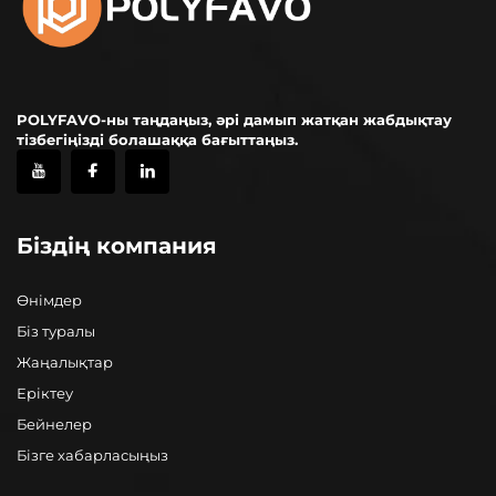
POLYFAVO-ны таңдаңыз, әрі дамып жатқан жабдықтау
тізбегіңізді болашаққа бағыттаңыз.
Біздің компания
Өнімдер
Біз туралы
Жаңалықтар
Еріктеу
Бейнелер
Бізге хабарласыңыз