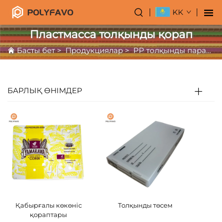
KK
Пластмасса толқынды қорап
Басты бет
>
Продукциялар
>
PP толқынды парақ
>
БАРЛЫҚ ӨНІМДЕР
Қабырғалы көкөніс
Толқынды төсем
қораптары