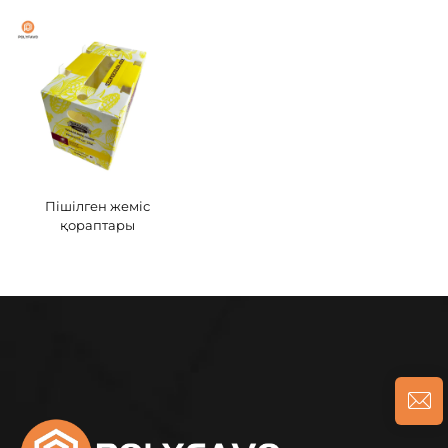
Пішілген жеміс
қораптары