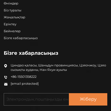
Өнімдер
Біз туралы
Жаңалықтар
Еріктеу
Бейнелер
Бізге хабарласыңыз
Бізге хабарласыңыз
Циндао қаласы, Шаньдун провинциясы, Цзяочжоу, Цзяо
сызықты ауданы, Нан Яхуи ауылы
+86-15501358222
[email protected]
Жіберу