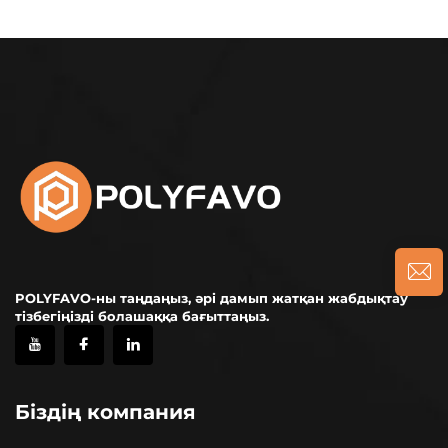
POLYFAVO-ны таңдаңыз, әрі дамып жатқан жабдықтау
тізбегіңізді болашаққа бағыттаңыз.
Біздің компания