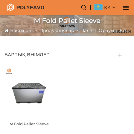
KK
M Fold Pallet Sleeve
Басты бет
>
Продукциялар
>
Палетті Орауыш Қорап
БАРЛЫҚ ӨНІМДЕР
M Fold Pallet Sleeve