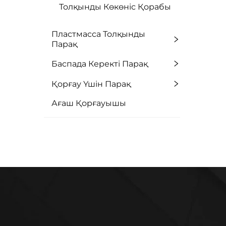
Толқынды Көкөніс Қорабы
Пластмасса Толқынды
Парақ
Баспада Керекті Парақ
Қорғау Үшін Парақ
Ағаш Қорғауышы