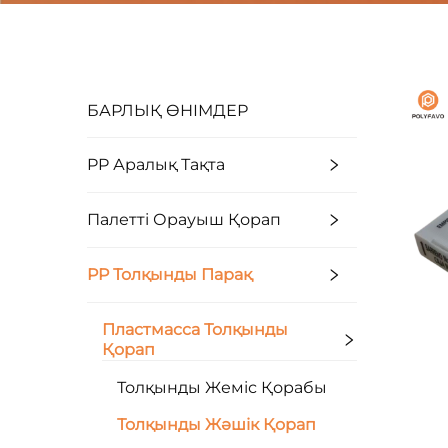
БАРЛЫҚ ӨНІМДЕР
PP Аралық Тақта
Палетті Орауыш Қорап
PP Толқынды Парақ
Пластмасса Толқынды
Қорап
Толқынды Жеміс Қорабы
Толқынды Жәшік Қорап