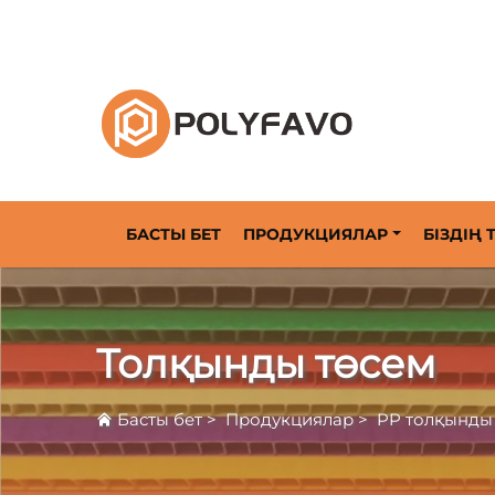
2014 жылдан бастап қайтарылатын тауарл
БАСТЫ БЕТ
ПРОДУКЦИЯЛАР
БІЗДІҢ
Толқынды төсем
Басты бет
>
Продукциялар
>
PP толқынды