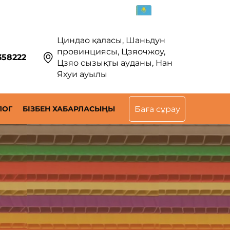
KK
Циндао қаласы, Шаньдун
провинциясы, Цзяочжоу,
358222
Цзяо сызықты ауданы, Нан
Яхуи ауылы
ЛОГ
БІЗБЕН ХАБАРЛАСЫҢЫ
Баға сұрау