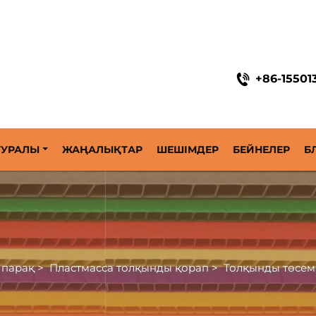
ық орамалар шешімі
+86-15501
 ТУРАЛЫ
ЖАҢАЛЫҚТАР
ШЕШІМДЕР
БЕЙНЕЛЕР
Б
 парақ
>
Пластмасса толқынды қорап
>
Толқынды төсем