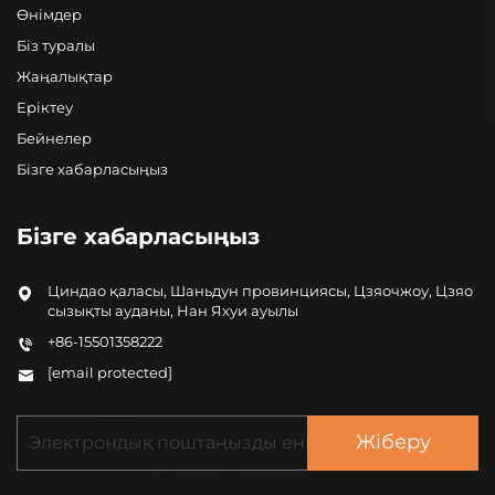
Өнімдер
Біз туралы
Жаңалықтар
Еріктеу
Бейнелер
Бізге хабарласыңыз
Бізге хабарласыңыз
Циндао қаласы, Шаньдун провинциясы, Цзяочжоу, Цзяо
сызықты ауданы, Нан Яхуи ауылы
+86-15501358222
[email protected]
Жіберу