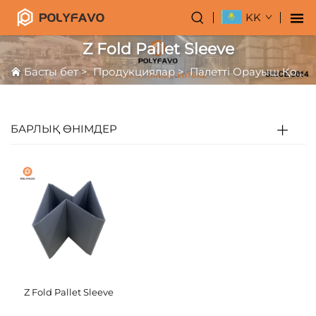
KK
Z Fold Pallet Sleeve
Басты бет
>
Продукциялар
>
Палетті Орауыш Қорап
БАРЛЫҚ ӨНІМДЕР
Z Fold Pallet Sleeve