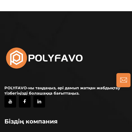
POLYFAVO-ны таңдаңыз, әрі дамып жатқан жабдықтау
тізбегіңізді болашаққа бағыттаңыз.
Біздің компания