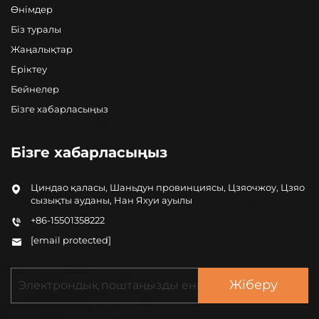
Өнімдер
Біз туралы
Жаңалықтар
Еріктеу
Бейнелер
Бізге хабарласыңыз
Бізге хабарласыңыз
Циндао қаласы, Шаньдун провинциясы, Цзяочжоу, Цзяо
сызықты ауданы, Нан Яхуи ауылы
+86-15501358222
[email protected]
Жіберу