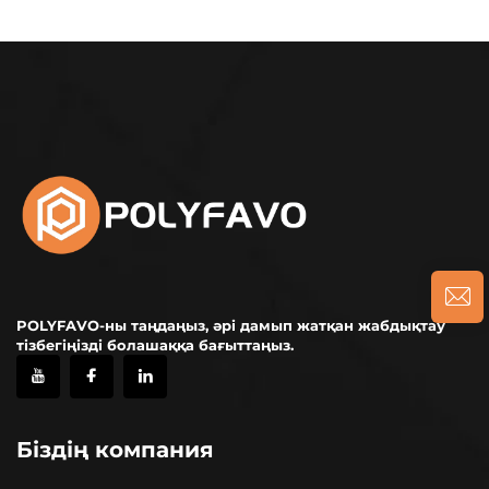
POLYFAVO-ны таңдаңыз, әрі дамып жатқан жабдықтау
тізбегіңізді болашаққа бағыттаңыз.
Біздің компания