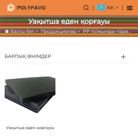
KK
Уақытша еден қорғауы
Басты бет
>
Продукциялар
>
PP толқынды парақ
>
БАРЛЫҚ ӨНІМДЕР
Уақытша еден қорғауы