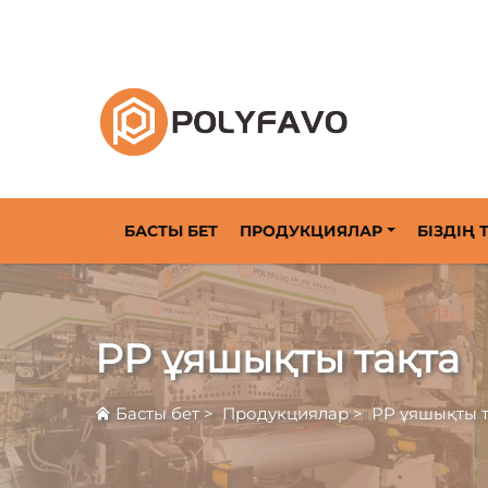
2014 жылдан бастап қайтарылатын тауарл
БАСТЫ БЕТ
ПРОДУКЦИЯЛАР
БІЗДІҢ
РР ұяшықты тақта
Басты бет
>
Продукциялар
>
РР ұяшықты т