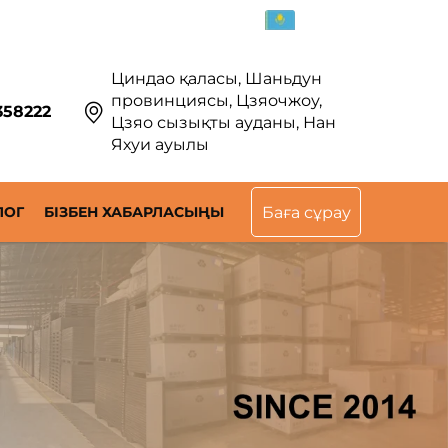
KK
Циндао қаласы, Шаньдун
провинциясы, Цзяочжоу,
358222
Цзяо сызықты ауданы, Нан
Яхуи ауылы
ЛОГ
БІЗБЕН ХАБАРЛАСЫҢЫ
Баға сұрау