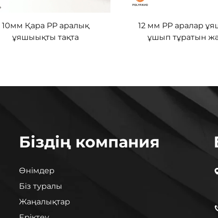
10мм Қара PP аралық
12 мм PP аралар ұ
ұяшыықты тақта
ұшып тұратын ж
панельдері
Біздің компания
Өнімдер
Біз туралы
Жаңалықтар
Еріктеу