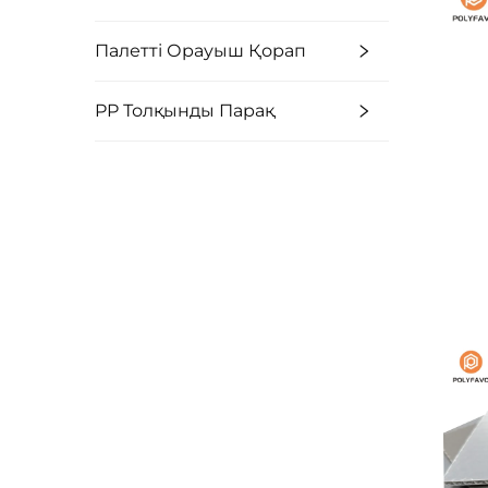
Палетті Орауыш Қорап
PP Толқынды Парақ