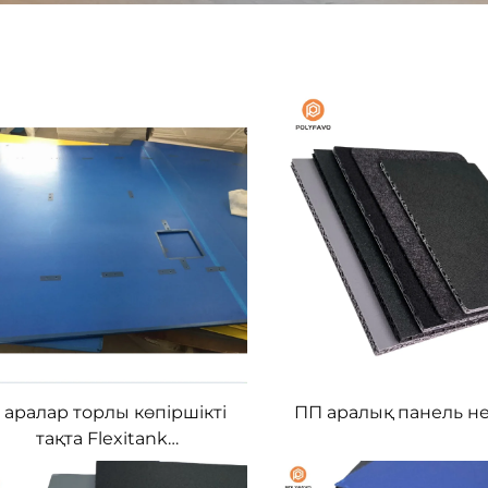
 аралар торлы көпіршікті
ПП аралық панель н
тақта Flexitank
перегородкасы