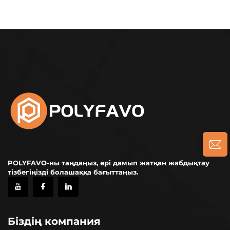
POLYFAVO-ны таңдаңыз, әрі дамып жатқан жабдықтау
тізбегіңізді болашаққа бағыттаңыз.
Біздің компания