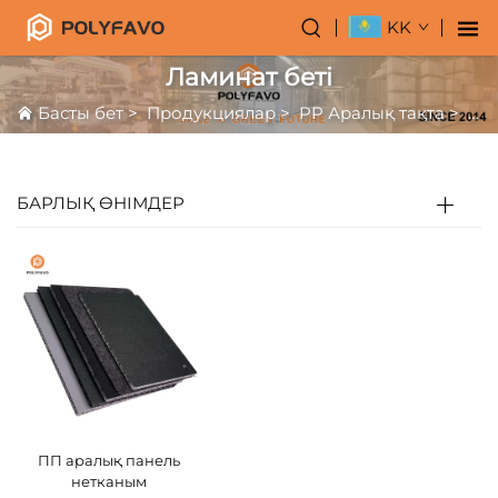
KK
Ламинат беті
Басты бет
>
Продукциялар
>
PP Аралық тақта
>
Лам
БАРЛЫҚ ӨНІМДЕР
ПП аралық панель
нетканым