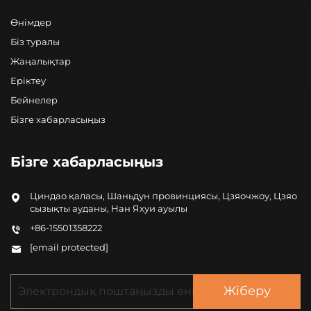
Өнімдер
Біз туралы
Жаңалықтар
Еріктеу
Бейнелер
Бізге хабарласыңыз
Бізге хабарласыңыз
Циндао қаласы, Шаньдун провинциясы, Цзяочжоу, Цзяо
сызықты ауданы, Нан Яхуи ауылы
+86-15501358222
[email protected]
Жіберу