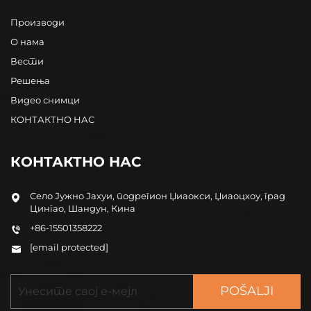
Производи
О нама
Вести
Решења
Видео снимци
КОНТАКТНО НАС
КОНТАКТНО НАС
Село Јужно Јахуи, подрегион Џиаокси, Џиаоцхоу, град
Цингао, Шандун, Кина
+86-15501358222
[email protected]
POŠALJI