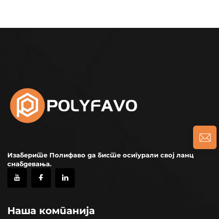
медушака
Изаберите Полифаво да бисте осигурали свој ланц
снабдевања.
Наша компанија