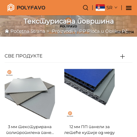
SR
Текстурисана површина
Početna Strana
>
Proizvodi
>
PP Ploča u Obliku Pčelinjeg Sazveza
СВЕ ПРОДУКТЕ
3 мм текстурирана
12 мм ПП панели за
полипропилена панел
летеће кутије од меду