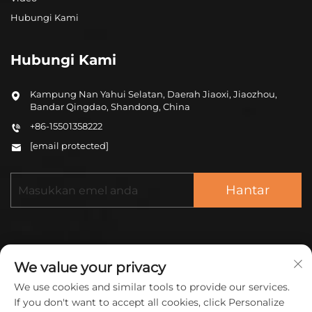
Hubungi Kami
Hubungi Kami
Kampung Nan Yahui Selatan, Daerah Jiaoxi, Jiaozhou,
Bandar Qingdao, Shandong, China
+86-15501358222
[email protected]
Hantar
We value your privacy
We use cookies and similar tools to provide our services.
Hak Cipta © 2026 China ZHONGCHENG (QINGDAO)
If you don't want to accept all cookies, click Personalize