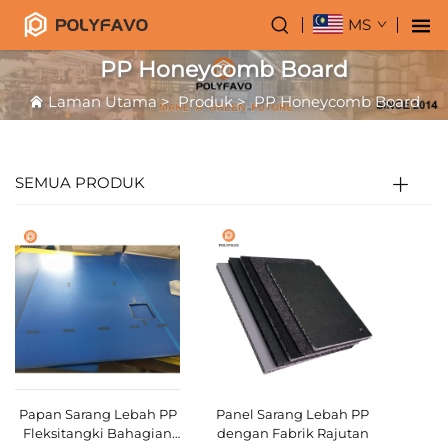
MS
PP Honeycomb Board
Laman Utama
>
Produk
>
PP Honeycomb Board
SEMUA PRODUK
Papan Sarang Lebah PP
Panel Sarang Lebah PP
Fleksitangki Bahagian
dengan Fabrik Rajutan