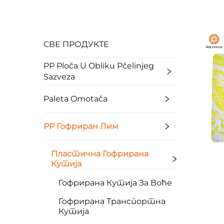
СВЕ ПРОДУКТЕ
PP Ploča U Obliku Pčelinjeg
Sazveza
Paleta Omotača
PP Гофриран Лим
Пластична Гофрирана
Кутија
Гофрирана Кутија За Воће
Гофрирана Транспортна
Кутија