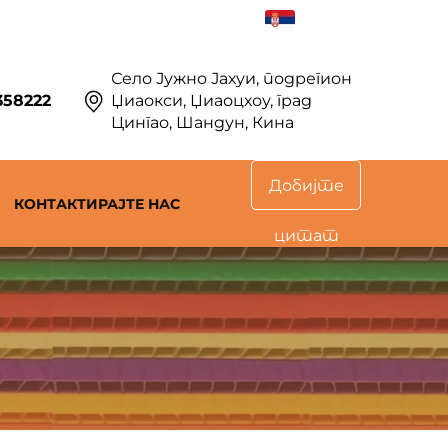
SR
Село Јужно Јахуи, подрегион
358222
Џиаокси, Џиаоцхоу, град
Цингао, Шандун, Кина
Добијте
КОНТАКТИРАЈТЕ НАС
цитат