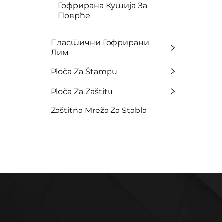
Гофрирана Кутија За
Поврће
Пластични Гофрирани
Лим
Ploča Za Štampu
Ploča Za Zaštitu
Zaštitna Mreža Za Stabla