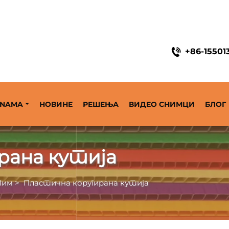
године
+86-15501
 NAMA
НОВИНЕ
РЕШЕЊА
ВИДЕО СНИМЦИ
БЛОГ
рана кутија
Лим
>
Пластична коругирана кутија