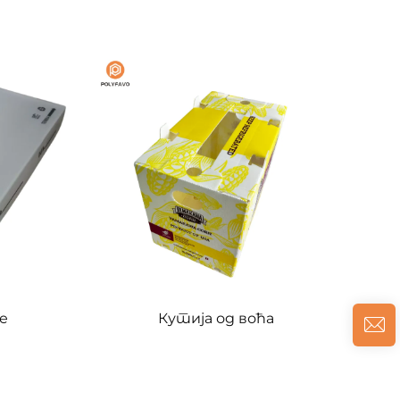
е
Кутија од воћа