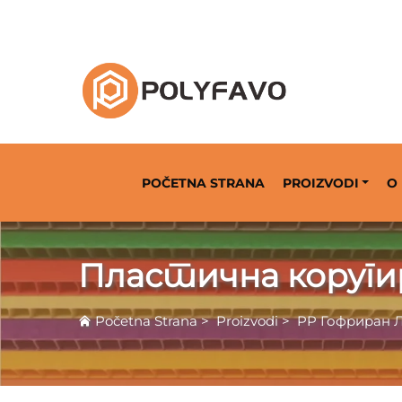
Решење за повраћање паковања од 2014. 
POČETNA STRANA
PROIZVODI
O
Пластична коруги
Početna Strana
>
Proizvodi
>
PP Гофриран 