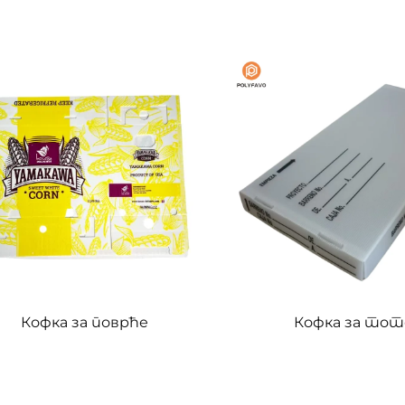
Кофка за поврће
Кофка за тот