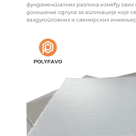
фундаменталних разлика између ових
доношење одлука за апликације које 
ваздухопловних и свемирских инжење