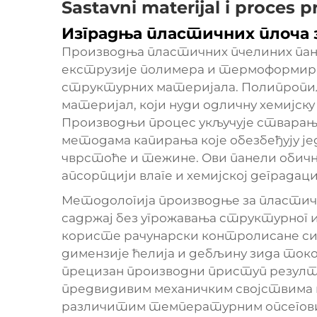
Sastavni materijal i proces 
Изградња пластичних плоча 
Производња пластичних пчелиних па
екструзије полимера и термоформира
структурних материјала. Полипропи
материјал, који нуди одличну хемијск
Производњи процес укључује стварањ
методама капирања које обезбеђују ј
чврстоће и тежине. Ови панели обично
апсорпцији влаге и хемијској деградаци
Методологија производње за пластич
садржај без угрожавања структурно
користе рачунарски контролисане с
димензије ћелија и дебљину зида токо
прецизан производни приступ резулт
предвидивим механичким својствима
различитим температурним опсегов