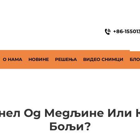
ne
+86-15501
О НАМА
НОВИНЕ
РЕШЕЊА
ВИДЕО СНИМЦИ
БЛО
ел Од Медљине Или К
Бољи?