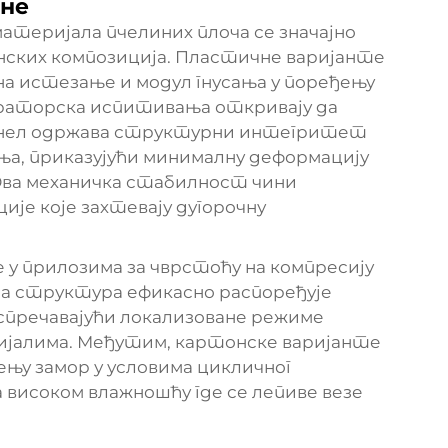
ине
теријала пчелиних плоча се значајно
нских композиција. Пластичне варијанте
на истезање и модул гнусања у поређењу
раторска испитивања откривају да
анел одржава структурни интегритет
а, приказујући минималну деформацију
Ова механичка стабилност чини
ије које захтевају дугорочну
 у прилозима за чврстоћу на компресију
ана структура ефикасно распоређује
спречавајући локализоване режиме
ијалима. Међутим, картонске варијанте
њу замор у условима цикличног
 високом влажношћу где се лепиве везе