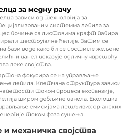
лца за медну рачу
лца зависи од технологија за
специјализованим системма лепила за
цес почиње са листовима крафт папира
мирали шестоугалне ћелије. Затим се
на бази воде како би се постигле жељене
лићни панел показује одличну чврстоћу
ва леке својства.
ртона фокусира се на управљање
рење лепила. Клетчана структура зависи
 напетости током процеса експанзије,
ћелија широм дебљине панела. Еколошка
прављање емисијама летљивих органских
нергије током фаза сушења.
и механичка својства