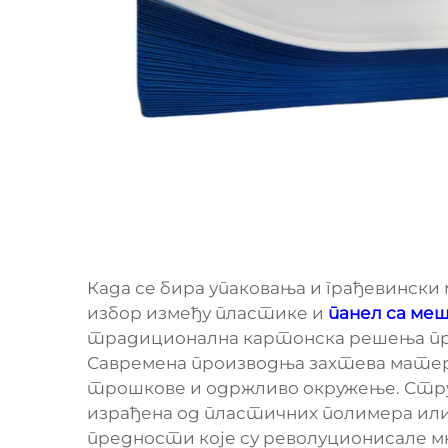
Када се бира упаковања и грађевински
избор између пластике и
панел са ме
традиционална картонска решења пр
Савремена производња захтева матери
трошкове и одржливо окружење. Струк
израђена од пластичних полимера или
предности које су револуционисале м