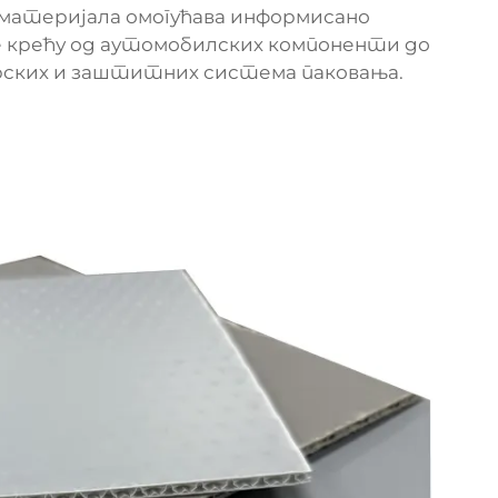
 материјала омогућава информисано
се крећу од аутомобилских компоненти до
рских и заштитних система паковања.