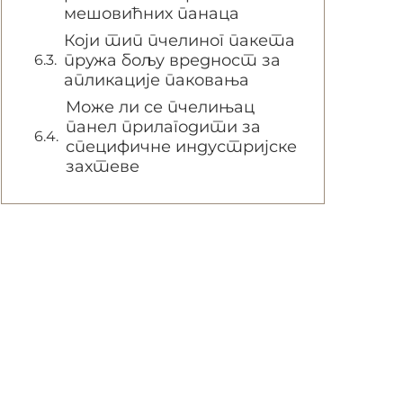
мешовићних панаца
Који тип пчелиног пакета
пружа бољу вредност за
апликације паковања
Може ли се пчелињац
панел прилагодити за
специфичне индустријске
захтеве