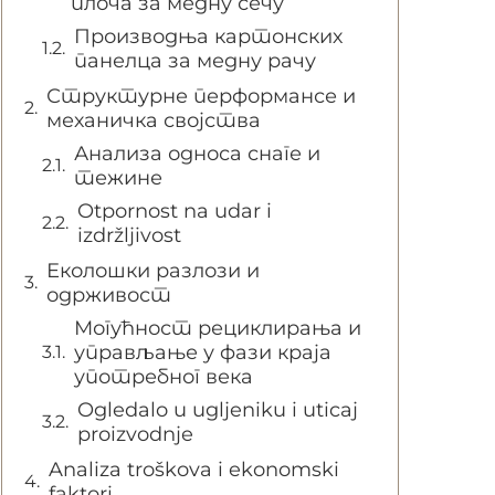
плоча за медну сечу
Производња картонских
панелца за медну рачу
Структурне перформансе и
механичка својства
Анализа односа снаге и
тежине
Otpornost na udar i
izdržljivost
Еколошки разлози и
одрживост
Могућност рециклирања и
управљање у фази краја
употребног века
Ogledalo u ugljeniku i uticaj
proizvodnje
Analiza troškova i ekonomski
faktori