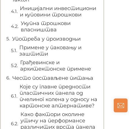
Иницијални инвестициони
и куповини трошкови
Укупна трошкови
власништва
Употреба у производњи
Примене у паковању и
заштити
Грађевинске и
архитектонске примене
Често постављене питања
Које су главне предности
пластичних панела од
пчелиног колена у односу на
картонске алтернативе?
Како фактори околине
утичу на перформансе
различитих врста панела