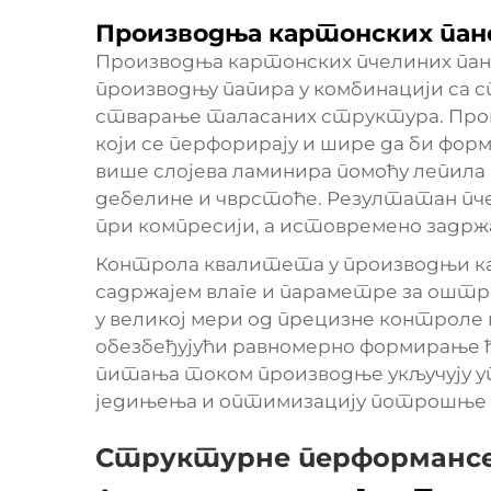
Производња картонских пане
Производња картонских пчелиних пане
производњу папира у комбинацији са 
стварање таласаних структура. Про
који се перфорирају и шире да би фор
више слојева ламинира помоћу лепила 
дебелине и чврстоће. Резултатан пче
при компресији, а истовремено задржа
Контрола квалитета у производњи ка
садржајем влаге и параметре за ошт
у великој мери од прецизне контроле
обезбеђујући равномерно формирање 
питања током производње укључују у
једињења и оптимизацију потрошње е
Структурне перформансе 