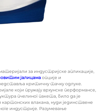
 материјали за индустријске апликације,
шовитим јалицама
опције и
едставља критичну тачку одлуке.
јале који пружају врхунске перформансе,
тура пчелиног пакета, било да је
 картонских влакана, нуди јединствене
ноге индустрије. Разумевање