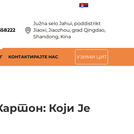
SR
Južna selo Jahui, poddistrikt
358222
Jiaoxi, Jiaozhou, grad Qingdao,
Shandong, Kina
Г
КОНТАКТИРАЈТЕ НАС
УЗИМИ ЦИТ
артон: Који Је