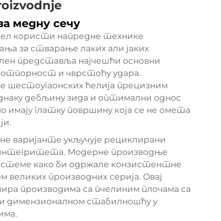
proizvodnje
за медну сечу
нел користи напредне технике
ња за стварање лаких али јаких
лен представља најчешћи основни
у отпорност и чврстоћу удара.
е шестоугаонских ћелија прецизним
еднаку дебљину зида и оптимални однос
 имају глатку површину која се не омета
ји.
не варијанте укључује рециклирани
г интегритета. Модерне производње
истеме како би одржале конзистентне
м великих производних серија. Овај
ира производима са пчелиним плочама са
 и димензионалном стабилношћу у
има.