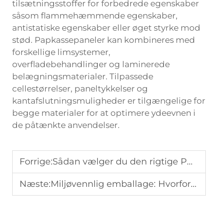
tilsætningsstoffer for forbedrede egenskaber
såsom flammehæmmende egenskaber,
antistatiske egenskaber eller øget styrke mod
stød. Papkassepaneler kan kombineres med
forskellige limsystemer,
overfladebehandlinger og laminerede
belægningsmaterialer. Tilpassede
cellestørrelser, paneltykkelser og
kantafslutningsmuligheder er tilgængelige for
begge materialer for at optimere ydeevnen i
de påtænkte anvendelser.
Forrige:
Sådan vælger du den rigtige PP-cellehexagonplade: Eksperttips
Næste:
Miljøvennlig emballage: Hvorfor velge PP-hulekornplate