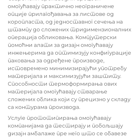
омогућавају практично неограничене
опције прилагођавања за листове од
коропласта, од једноставног сечења на
штампу до сложених тридимензионалних
операција обликовања. Компјутерски
помоћни алати за дизајн омогућавају
инжењерима да оптимизују конфигурације
паковања за одређене производе,
истовремено минимизирајући употребу
материјала и максимизујући заштиту.
Способности термоформирања ових
материјала омогућавају стварање
сложених облика који су прецизно у складу
са контурама производа.
Услуге прототипирања омогућавају
компанијама да тестирају и побољшају
дизајн амбалаже пре него што се обавезе