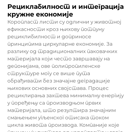
Рециклабилност и интеграција
кружне економије
Коропласт листи су одлични у животној
ефикасности кроз њихову потпуну
рециклибилност и доприносе
принципима циркуларне економије. За
разлику од традиционалних паковачких
материјала који често завршавају на
депонијама, ове полипропиленске
структуре могу се више пута
обрађивати без значајне деградације
њихових основних својстава. Процес
рециклирања захтева минималну енергију
у поређењу са производњом првих
материјала, што резултира значајним
смањењем угљенског отисака током
цикла живота производа. Компаније које