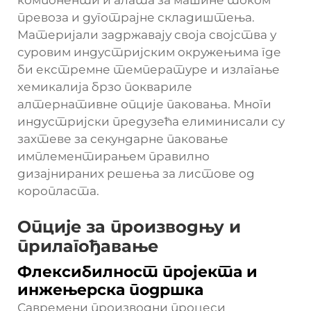
компоненти и алата за машине током
превоза и дуготрајне складиштења.
Материјали задржавају своја својства у
суровим индустријским окружењима где
би екстремне температуре и излагање
хемикалија брзо поквариле
алтернативне опције паковања. Многи
индустријски предузећа елиминисали су
захтеве за секундарне паковање
имплементирањем правилно
дизајнираних решења за листове од
коропласта.
Опције за производњу и
прилагођавање
Флексибилност пројекта и
инжењерска подршка
Савремени производни процеси