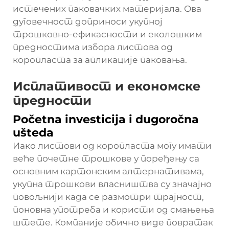
истечених паковачких материјала. Ова
дуговечност доприноси укупној
трошковно-ефикасности и еколошким
предностима избора листова од
коропласта за апликације паковања.
Исплативост и економске
предности
Početna investicija i dugoročna
ušteda
Иако листови од коропласта могу имати
веће почетне трошкове у поређењу са
основним картонским алтернативама,
укупна трошкови власништва су значајно
повољнији када се размотри трајност,
поновна употреба и користи од смањења
штете. Компаније обично виде повратак