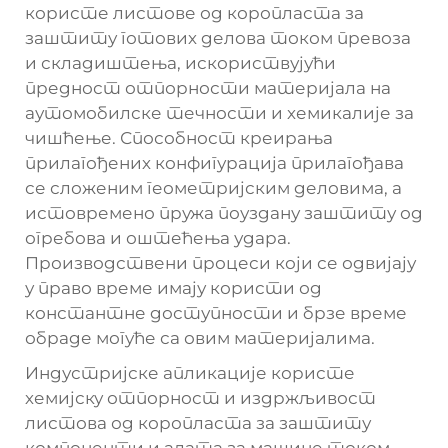
користе листове од коропласта за
заштиту готових делова током превоза
и складиштења, искориствујући
предност отпорности материјала на
аутомобилске течности и хемикалије за
чишћење. Способност креирања
прилагођених конфигурација прилагођава
се сложеним геометријским деловима, а
истовремено пружа поуздану заштиту од
огребова и оштећења удара.
Производствени процеси који се одвијају
у право време имају користи од
константне доступности и брзе време
обраде могуће са овим материјалима.
Индустријске апликације користе
хемијску отпорност и издржљивост
листова од коропласта за заштиту