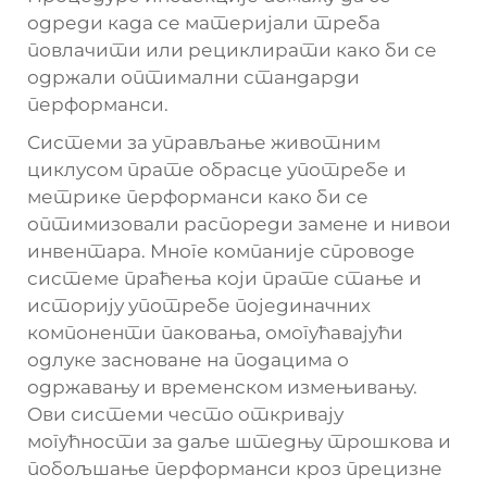
одреди када се материјали треба
повлачити или рециклирати како би се
одржали оптимални стандарди
перформанси.
Системи за управљање животним
циклусом прате обрасце употребе и
метрике перформанси како би се
оптимизовали распореди замене и нивои
инвентара. Многе компаније спроводе
системе праћења који прате стање и
историју употребе појединачних
компоненти паковања, омогућавајући
одлуке засноване на подацима о
одржавању и временском измењивању.
Ови системи често откривају
могућности за даље штедњу трошкова и
побољшање перформанси кроз прецизне