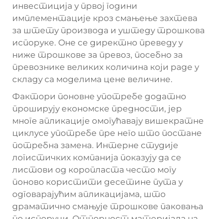
инвестиција у првој години
имплементације кроз смањење захтева
за штету производа и уштеду трошкова
испоруке. Оне се директно преведу у
ниже трошкове за превоз, посебно за
превознике великих количина који раде у
складу са моделима цене величине.
Фактори поновне употребе додатно
проширују економске предности, јер
многе апликације омогућавају вишекратне
циклусе употребе пре него што постане
потребна замена. Интерне студије
логистичких компанија показују да се
листови од коропласта често могу
поново користити десетине пута у
одговарајућим апликацијама, што
драматично смањује трошкове паковања
по испоруци. Отпорност материјала на