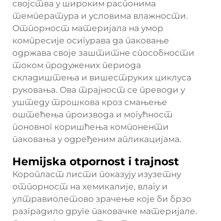
својства у широким распонима
температура и условима влажности.
Отпорност материјала на умор
компресије осигурава да паковање
одржава своје заштитне способности
током продужених периода
складиштења и вишеструких циклуса
руковања. Ова трајност се преводи у
уштеду трошкова кроз смањење
оштећења производа и могућност
поновног коришћења компоненти
паковања у одређеним апликацијама.
Hemijska otpornost i trajnost
Коропласт листи показују изузетну
отпорност на хемикалије, влагу и
ултравиолетово зрачење које би брзо
разградило друге паковачке материјале.