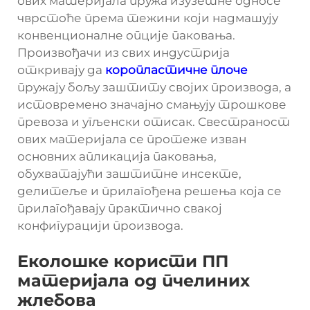
ових материјала пружа изузетне односе
чврстоће према тежини који надмашују
конвенционалне опције паковања.
Произвођачи из свих индустрија
откривају да
коропластичне плоче
пружају бољу заштиту својих производа, а
истовремено значајно смањују трошкове
превоза и угљенски отисак. Свестраност
ових материјала се протеже изван
основних апликација паковања,
обухватајући заштитне инсекте,
делитеље и прилагођена решења која се
прилагођавају практично свакој
конфигурацији производа.
Еколошке користи ПП
материјала од пчелиних
жлебова