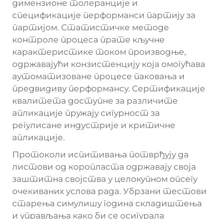
димензионе толеранције и
спецификације перформанси партију за
партијом. Статистичке методе
контроле процеса прате кључне
карактеристике током производње,
одржавајући конзистенцију која омогућава
аутоматизоване процесе паковања и
предвидиву перформансу. Сертификације
квалитета доступне за различите
апликације пружају сигурност за
регулисане индустрије и критичне
апликације.
Протоколи испитивања потврђују да
листови од коропласта одржавају своја
заштитна својства у целокупном опсегу
очекиваних услова рада. Убрзани тестови
старења симулишу година складиштења
и управљања како би се осигурала