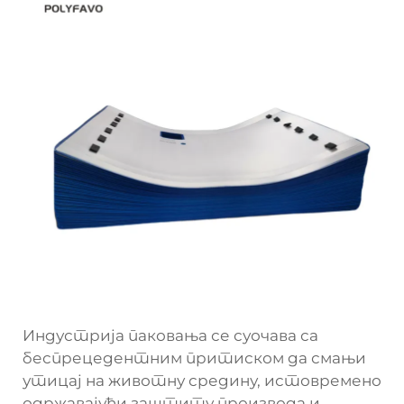
Индустрија паковања се суочава са
беспрецедентним притиском да смањи
утицај на животну средину, истовремено
одржавајући заштиту производа и