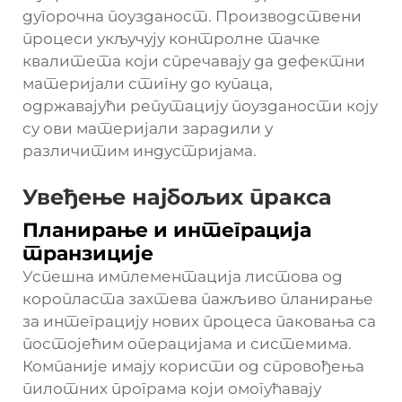
дугорочна поузданост. Производствени
процеси укључују контролне тачке
квалитета који спречавају да дефектни
материјали стигну до купаца,
одржавајући репутацију поузданости коју
су ови материјали зарадили у
различитим индустријама.
Увеђење најбољих пракса
Планирање и интеграција
транзиције
Успешна имплементација листова од
коропласта захтева пажљиво планирање
за интеграцију нових процеса паковања са
постојећим операцијама и системима.
Компаније имају користи од спровођења
пилотних програма који омогућавају