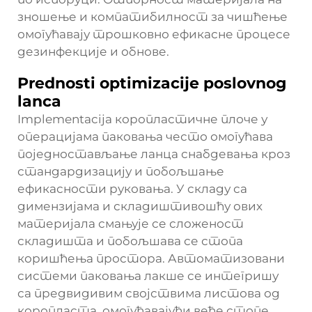
зношење и компатибилност за чишћење
омогућавају трошковно ефикасне процесе
дезинфекције и обнове.
Prednosti optimizacije poslovnog
lanca
Implementacija
коропластичне плоче
у
операцијама паковања често омогућава
поједностављање ланца снабдевања кроз
стандардизацију и побољшање
ефикасности руковања. У складу са
димензијама и складиштивошћу ових
материјала смањује се сложеност
складишта и побољшава се стопа
коришћења простора. Автоматизовани
системи паковања лакше се интегришу
са предвидивим својствима листова од
коропласта, омогућавајући веће стопе