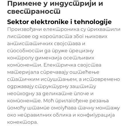
Примене у индустрији и
свестраност
Sektor elektronike i tehnologije
Произвођачи електроника су прихватили
листове од коропласта због њихових
антистатичких својстава и
способности да пруже прецизну
контролу димензија осетљивих
компоненти. Електричка својства
материјала спречавају оштећење
статичким испуштањем, а истовремено
одржавају структурну заштиту
неопходну за деликатне плоче и
компоненте. Моћ прилагођене резања
помоћу штампе омогућава тачну монтажу
око неправилних облика и конфигурација
конектора.