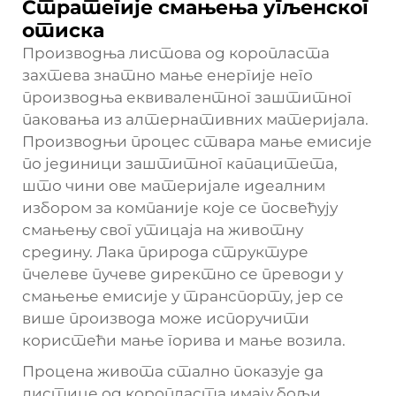
Стратегије смањења угљенског
отиска
Производња листова од коропласта
захтева знатно мање енергије него
производња еквивалентног заштитног
паковања из алтернативних материјала.
Производњи процес ствара мање емисије
по јединици заштитног капацитета,
што чини ове материјале идеалним
избором за компаније које се посвећују
смањењу свог утицаја на животну
средину. Лака природа структуре
пчелеве пучеве директно се преводи у
смањење емисије у транспорту, јер се
више производа може испоручити
користећи мање горива и мање возила.
Процена живота стално показује да
листице од коропласта имају бољи