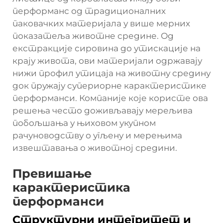
перформанс од традиционалних
паковачких материјала у више мерних
показатеља животне средине. Од
екстракције сировина до утискације на
крају живота, ови материјали одржавају
нижи профил утицаја на животну средину
док пружају супериорне карактеристике
перформанси. Компаније које користе ова
решења често доживљавају мерељива
побољшања у њиховом укупном
рачуноводству о угљену и мерењима
извештавања о животној средини.
Превишање
карактеристика
перформанси
Структурни интегритет и