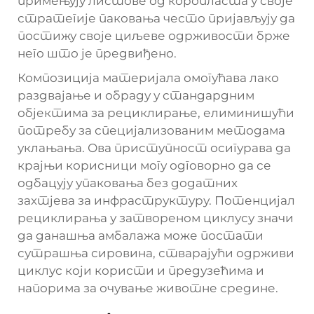
примењују листове од коропласта у своје
стратегије паковања често пријављују да
постижу своје циљеве одрживости брже
него што је предвиђено.
Композиција материјала омогућава лако
раздвајање и обраду у стандардним
објектима за рециклирање, елиминишући
потребу за специјализованим методама
уклањања. Ова приступност осигурава да
крајњи корисници могу одговорно да се
одбацују упаковања без додатних
захтјева за инфраструктуру. Потенцијал
рециклирања у затвореном циклусу значи
да данашња амбалажа може постати
сутрашња сировина, стварајући одрживи
циклус који користи и предузећима и
напорима за очување животне средине.