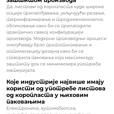
заштитом производа
Да, листови од коропласта нуде широке
опције прилагођавања, укључујући резање,
термоформирање и тродимензионално
обликовање како би се прилагодили
практично свакој конфигурацији
производа. Модерни производњи процеси
омогућавају брзо прототипирање и
оптимизацију дизајна како би се
створила паковања која максимизују
заштиту док се минимизира употреба
материјала.
Које индустрије највише имају
користи од употребе листова
од коропласта у њиховим
паковањима
Електроника, аутомобилска,