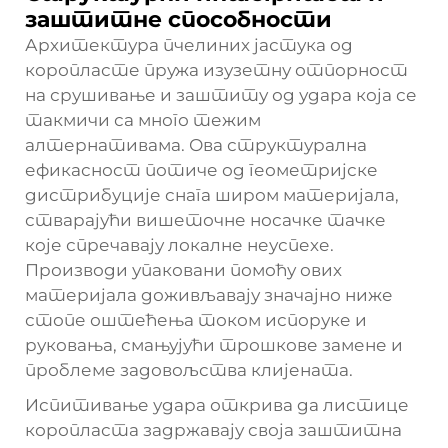
заштитне способности
Архитектура пчелиних јастука од
коропласте пружа изузетну отпорност
на срушивање и заштиту од удара која се
такмичи са много тежим
алтернативама. Ова структурална
ефикасност потиче од геометријске
дистрибуције снага широм материјала,
стварајући вишеточне носачке тачке
које спречавају локалне неуспехе.
Производи упаковани помоћу ових
материјала доживљавају значајно ниже
стопе оштећења током испоруке и
руковања, смањујући трошкове замене и
проблеме задовољства клијената.
Испитивање удара открива да листице
коропласта задржавају своја заштитна