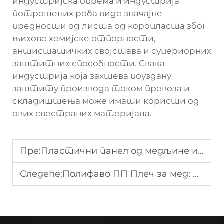
индустријска опрема и индустрија
потрошених роба виде значајне
предности од листа од коропласта због
њихове хемијске отпорности,
антистатичких својстава и супериорних
заштитних способности. Свака
индустрија која захтева поуздану
заштиту производа током превоза и
складиштења може имати користи од
ових свестраних материјала.
Пре:
Пластични панел од медљине или картон: Који је бољи?
Следеће:
Полифаво ПП Плеч за мед: Процес објашњен