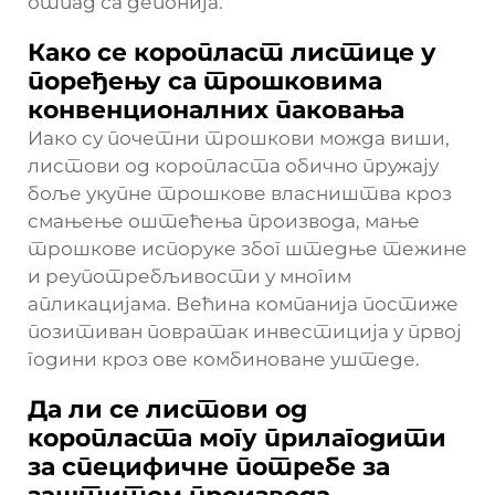
отпад са депонија.
Како се коропласт листице у
поређењу са трошковима
конвенционалних паковања
Иако су почетни трошкови можда виши,
листови од коропласта обично пружају
боље укупне трошкове власништва кроз
смањење оштећења производа, мање
трошкове испоруке због штедње тежине
и реупотребљивости у многим
апликацијама. Већина компанија постиже
позитиван повратак инвестиција у првој
години кроз ове комбиноване уштеде.
Да ли се листови од
коропласта могу прилагодити
за специфичне потребе за