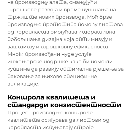
на производњу алата, смањујући
трошкове развоја и време пуштања на
тржиште нових производа. Моћ брзе
производње прототипа помоћу листова
од коропласта омогућава итеративна
побољшања дизајна која оптимизују и
заштиту и трошковну ефикасност.
Многи произвођачи нуде услуге
инжењерске подршке како би помогли
купцима да развију оптимална рјешења за
паковање за њихове специфичне
апликације.
Контрола квалитета и
стандарди конзистентности
Процес производње контроле
квалитета осигурава да листови од
коропласта испуњавају строге