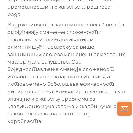
прометности и смањење трошкова
рада.
Издржљивост и заштитне способности
омогућавају смањење сложености
паковања у многим апликацијама,
елиминишући потребу за више
заштитних слојева или специјализованих
материјала за гушење. Ово
поједностављање смањује сложеност
управљања инвентаром и куповину, а
истовремено побољшава ефикасност
линије паковања. Компаније извештавају о
значајном смањењу проблема са
квалитетом упаковања и жалби купаца
након преласка на листове од
коропласта.