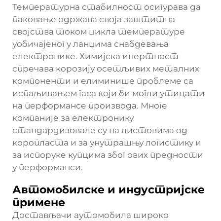
Температурна стабилност осигурава да
паковање одржава своја заштитна
својства током цикла температуре
уобичајеног у ланцима снабдевања
електронике. Химијска инертност
спречава корозију осетљивих металних
компоненти и елиминише проблеме са
испаљивањем гаса који би могли утицати
на перформансе производа. Многе
компаније за електронику
стандардизовале су на листовима од
коропласта и за унутрашњу логистику и
за испоруке купцима због ових предности
у перформанси.
Автомобилске и индустријске
примене
Достављачи аутомобила широко