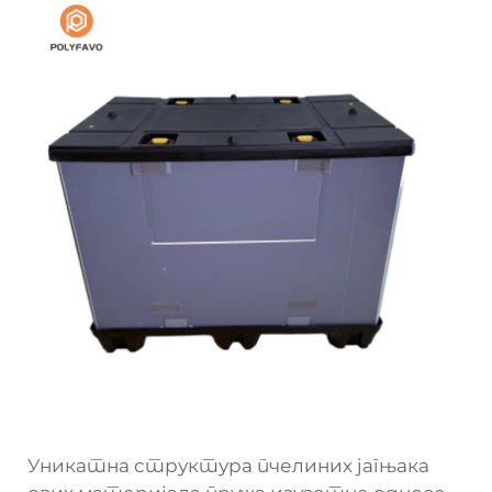
Уникатна структура пчелиних јагњака