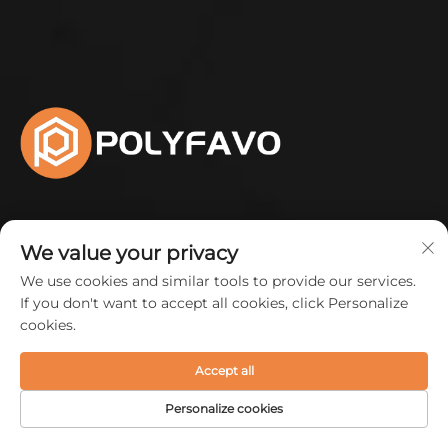
Izaberite POLYFAVO kako biste osigurali budućnost vaše
We value your privacy
lančane zalihe.
We use cookies and similar tools to provide our services.
If you don't want to accept all cookies, click Personalize
cookies.
Наша компанија
Accept all
Производи
Personalize cookies
О НАС