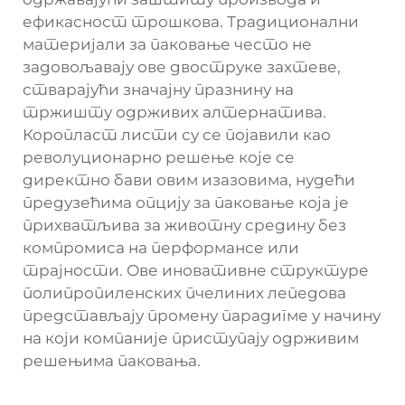
ефикасност трошкова. Традиционални
материјали за паковање често не
задовољавају ове двоструке захтеве,
стварајући значајну празнину на
тржишту одрживих алтернатива.
Коропласт листи су се појавили као
револуционарно решење које се
директно бави овим изазовима, нудећи
предузећима опцију за паковање која је
прихватљива за животну средину без
компромиса на перформансе или
трајности. Ове иновативне структуре
полипропиленских пчелиних лепедова
представљају промену парадигме у начину
на који компаније приступају одрживим
решењима паковања.