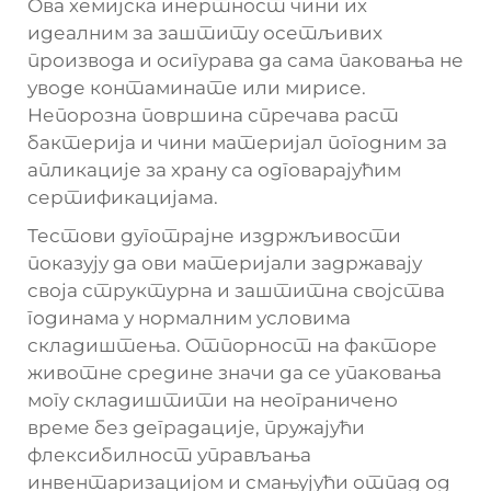
Ова хемијска инертност чини их
идеалним за заштиту осетљивих
производа и осигурава да сама паковања не
уводе контаминате или мирисе.
Непорозна површина спречава раст
бактерија и чини материјал погодним за
апликације за храну са одговарајућим
сертификацијама.
Тестови дуготрајне издржљивости
показују да ови материјали задржавају
своја структурна и заштитна својства
годинама у нормалним условима
складиштења. Отпорност на факторе
животне средине значи да се упаковања
могу складиштити на неограничено
време без деградације, пружајући
флексибилност управљања
инвентаризацијом и смањујући отпад од