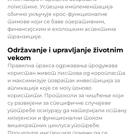
логистике. Успешна имплементација
обично укључује крос-функционалне
тимове који се баве оперативним,
финансијским и еколошким аспектима
транзиције.
Održavanje i upravljanje životnim
vekom
Правилна пракса одржавања продужава
користан живот листова од коропласта
и максимизује повратак инвестиција за
апликације које се могу поново
користити. Протоколи за чишћење који
су развијени за специфичне случајеве
употребе осигурају да материјали остану
хигијенски и функционални током
вишекратних циклуса употребе.
Процедуре инспекције помажу да се