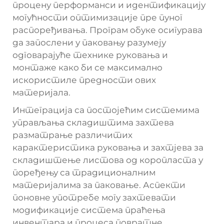
процену перформанси и идентификацију
могућности оптимизације пре пуног
распоређивања. Програм обуке осигурава
да запослени у паковању разумеју
одговарајуће технике руковања и
монтаже како би се максимално
искористиле предности ових
материјала.
Интеграција са постојећим системима
управљања складиштима захтева
разматрање различитих
карактеристика руковања и захтјева за
складиштење листова од коропласта у
поређењу са традиционалним
материјалима за паковање. Аспекти
поновне употребе могу захтевати
модификације система праћења
инвентара и процеса повратне