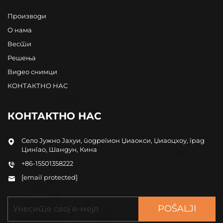
Производи
О нама
Вести
Решења
Видео снимци
КОНТАКТНО НАС
КОНТАКТНО НАС
Село Јужно Јахуи, подрегион Џиаокси, Џиаоцхоу, град
Цингао, Шандун, Кина
+86-15501358222
[email protected]
POŠALJI