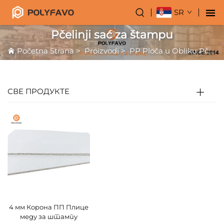
SR
Pčelinji sać za štampu
Početna Strana
>
Proizvodi
>
PP Ploča u Obliku Pčelinjeg Sazveza
СВЕ ПРОДУКТЕ
4 мм Корона ПП Плице
меду за штампу