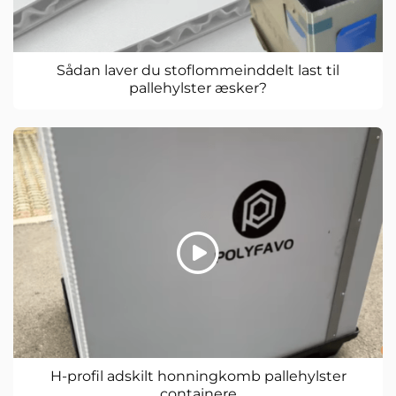
Sådan laver du stoflommeinddelt last til
pallehylster æsker?
H-profil adskilt honningkomb pallehylster
containere