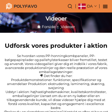
DA
Videoer
Forside
>
Videoer
Udforsk vores produkter i aktion
Se hvordan vores PP-honningkombpaneler, PP-
bølgepapirplader og pallehylsterkasser bliver fremstillet, testet
og anvendt. Vores videogalleri giver dig et indblik i vores fabrik,
avancerede produktionslinjer og den reelle præstation af vores
emballageløsninger.
🎥 Det finder du her:
Produktdemonstrationer: funktioner, specifikationer og
anvendelser Produktion: ekstrudering, laminering, skæring,
svejsning
Udstyr i aktion: højhastighedsmaskiner, kvalitetskontroltester,
emballagelinjer Uanset om du er en ny køber eller en
tilbagevendende kunde, vil disse videoer hjælpe dig med at
forstå vores kvalitet, kapacitet og engagement i excellence
bedre.
Ønsker du en skræddersyet løsning? Kontakt os efter at have set