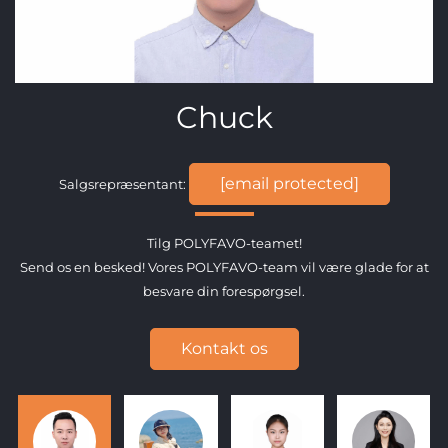
Viola
]
[email protected]
Salgsrepræsentant:
Tilg POLYFAVO-teamet!
lade for at
Send os en besked! Vores POLYFAVO-team vil være glade
besvare din forespørgsel.
Kontakt os