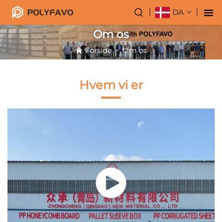
DA
Om os
Forside
>
Om os
Hvem vi er