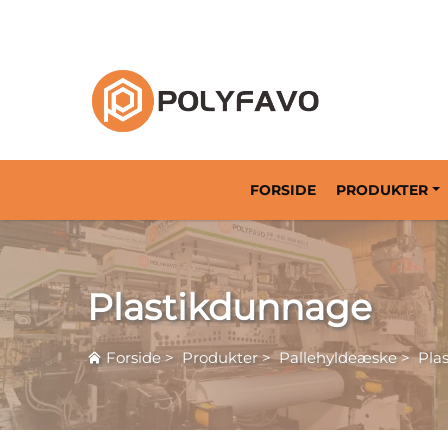
Returnerbar emballageløsning siden 2014
FORSIDE
PRODUKTER
Plastikdunnage
Forside
>
Produkter
>
Pallehyldeæske
>
Pla