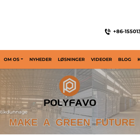
+86-15501
OM OS
NYHEDER
LØSNINGER
VIDEOER
BLOG
stikdunnage