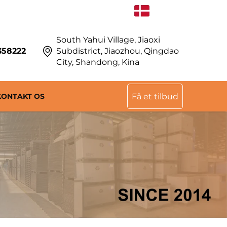
DA
South Yahui Village, Jiaoxi
358222
Subdistrict, Jiaozhou, Qingdao
City, Shandong, Kina
KONTAKT OS
Få et tilbud