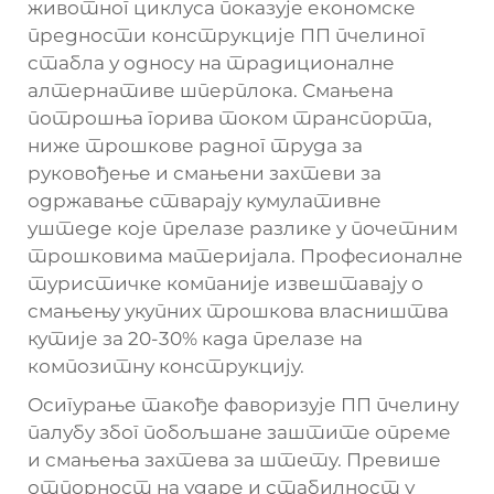
животног циклуса показује економске
предности конструкције ПП пчелиног
стабла у односу на традиционалне
алтернативе шперплока. Смањена
потрошња горива током транспорта,
ниже трошкове радног труда за
руковођење и смањени захтеви за
одржавање стварају кумулативне
уштеде које прелазе разлике у почетним
трошковима материјала. Професионалне
туристичке компаније извештавају о
смањењу укупних трошкова власништва
кутије за 20-30% када прелазе на
композитну конструкцију.
Осигурање такође фаворизује ПП пчелину
палубу због побољшане заштите опреме
и смањења захтева за штету. Превише
отпорност на ударе и стабилност у