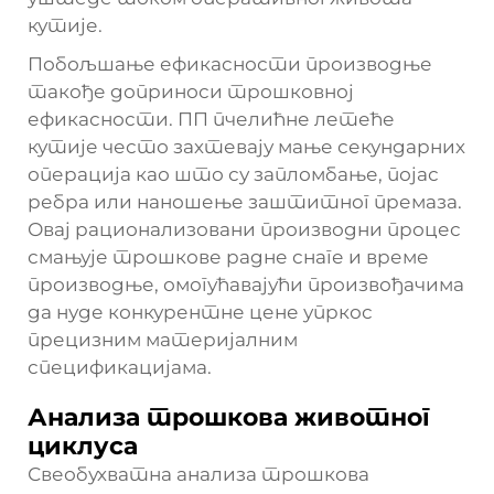
кутије.
Побољшање ефикасности производње
такође доприноси трошковној
ефикасности. ПП пчелићне летеће
кутије често захтевају мање секундарних
операција као што су запломбање, појас
ребра или наношење заштитног премаза.
Овај рационализовани производни процес
смањује трошкове радне снаге и време
производње, омогућавајући произвођачима
да нуде конкурентне цене упркос
прецизним материјалним
спецификацијама.
Анализа трошкова животног
циклуса
Свеобухватна анализа трошкова