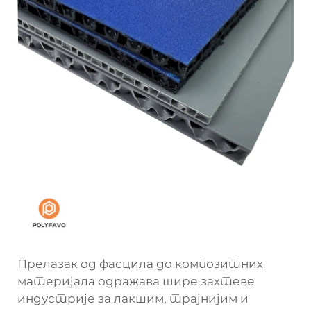
Прелазак од фасцила до композитних
материјала одражава шире захтеве
индустрије за лакшим, трајнијим и