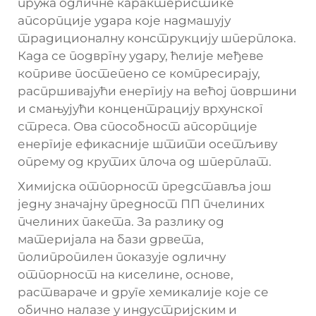
пружа одличне карактеристике
апсорпције удара које надмашују
традиционалну конструкцију шперплока.
Када се подвргну удару, ћелије међеве
коприве постепено се компресирају,
распршивајући енергију на већој површини
и смањујући концентрацију врхунског
стреса. Ова способност апсорпције
енергије ефикасније штити осетљиву
опрему од крутих плоча од шперплат.
Химијска отпорност представља још
једну значајну предност ПП пчелиних
пчелиних пакета. За разлику од
материјала на бази дрвета,
полипропилен показује одличну
отпорност на киселине, основе,
раствараче и друге хемикалије које се
обично налазе у индустријским и