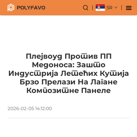
SR
Плејвоуд Против ПП
Медоноса: Зашто
Индустрија Летећих Кутија
Брзо Прелази На Лагане
Композитне Панеле
2026-02-05 14:12:00