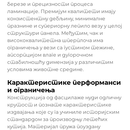
березе и прецизности процеса
ламинације. Премијум квалитети имају
конзистентну дебљину, минималне
празнине и супериорну лепило везу у целој
структури панела. Међутим, чак и
висококвалитетна шперплоча има
ограничења у вези са густином тежине,
апсорпцијом влаге и дугорочном
стабилношћу димензија у различитим
условима животне средине.
Карактеристике перформанси
и ограничења
Конструкција од фасцилаже нуди одличну
крутост и познате карактеристике
издвајања које су га учиниле историјским
стандардом за производњу летећих
кутија. Материјал пружа поуздану