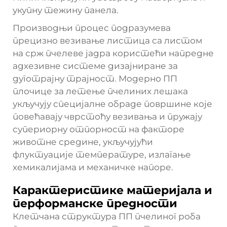
укупну тежину панела.
Производњи процес подразумева
прецизно везивање листица са листом
на срж пчелеве јадра користећи напредне
адхезивне системе дизајниране за
дуготрајну трајност. Модерно
ПП
плочице за летење пчелиних лешака
укључују специјалне обраде површине које
повећавају чврстоћу везивања и пружају
супериорну отпорност на факторе
животне средине, укључујући
флуктуације температуре, излагање
хемикалијама и механичке напоре.
Карактеристике материјала и
перформанске предности
Клетчана структура ПП пчелиног роба