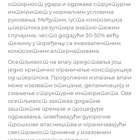
отпорност удара и одржава структурни
интегритет у нормалним условима
руковања. Међутим, густа композиција
шперплока резултира знатно тежим
случајима, често додајући 30-50% већу
тежину у поређењу са еквивалентним
композитним алтернативама.
Осетљивост на влагу представља још
једно критично ограничење конструкције
од шперплока. Продолжено излагање влаги
може изазвати отицање, деламинацију и
смањење структурне интегритета. Ова
осетљивост захтева додатне
заштитне премазе и процедуре
одржавања, повећавајући дугорочне
трошкове власништва и ограничавајући
свестраност примене у изазовним