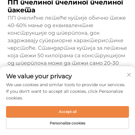
ПП пчелиног пчелиног пчелиног
пакета
ПП пчелићне летеће кутије обично теже
40-60% мање од еквивалентне
конструкције од шперплока, док
задржавају супериорне карактеристике
чврстоће. Стандартна кутија за летење
која тежи 50 килограма са конструкцијом
од шперплока може да тежи само 20-30
килограма када је изграђена са ПП
We value your privacy
панелима од пчелиних лепића. Ово
We use cookies and similar tools to provide our services.
смањење тежине директно се преводи у
If you don't want to accept all cookies, click Personalize
мање трошкове транспорта, побољшану
cookies.
ефикасност управљања и смањење умора
радника током кретања опреме и
Accept all
операција монтаже.
Personalize cookies
Како се ПП пчелињаци панел