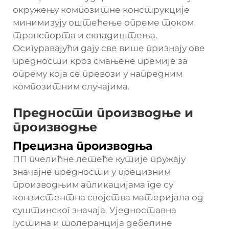
окружењу композитне конструкције
минимизују оштећење опреме током
транспорта и складиштења.
Осигуравајући дају све више признају ове
предности кроз смањене премије за
опрему која се превози у напредним
композитним случајима.
Предности производње и
производње
Прецизна производња
ПП пчелићне летеће кутије пружају
значајне предности у прецизним
производњим апликацијама где су
конзистентна својства материјала од
суштинског значаја. Уједноставна
густина и толеранција дебелине