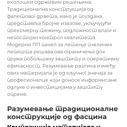
еколошки одрживим решењима.
Традиционална конструкција од
фалетовог дрвета, иако је поуздана,
представља бројне изазове, укључујући
прекомерну тежину, подложност влаги и
непостојан контрол квалитета.
Модерни ПП панел за летење пчелиних
лепишта решава ова ограничења док
пружа побољшану заштиту и оперативну
ефикасност. Разумевање разлика између
ових материјала је од кључног значаја за
професионалце који доносе информисане
одлуке о инвестицијама у заштиту
опреме.
Разумевање традиционалне
конструкције од фасцина