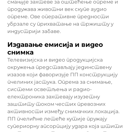
смањује захтеве за оштећење опреме и
продужава животни век скупе аудио
опреме. Ове оперативне предности
убрзале су прихватање на тржишту у
индустрији забаве.
Издавање емисија и видео
снимка
Телевизијска и видео продукцијска
окружења представљају јединствену
изазов који фаворизује ПП конструкцију
пчелиних јастука. Опрема за снимање,
системи осветљења и радио-
електроника захтевају изузетну
заштиту током честих превозних
активности између снимачких локација.
ПП пчелићне летеће кутије пружају
супериорну апсорпцију удара која штити