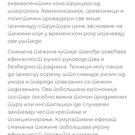
еквивалентних конструкција од
шперплока. Авиокомпаније, превозници и
логистички провајдери све више
примењују структуре цене засноване на
тежини које у временском року појачавају
ове уштеде.
Смањена тежина кутије такође повећава
ефикасност ручног руководства и
безбедност радника. Техници могу лакше
да превозју опрему, што смањује ризик од
умора и повреда повезаних са тежим
подизањем. Ова побољшана ергономија
постаје посебно важна током продужених
тура или инсталација где случајеви
захтевају честа кретање и
позиционирање. Кумулативни ефекат
смањења тежине побољшава укупну
ефикасност пројекта и смањује