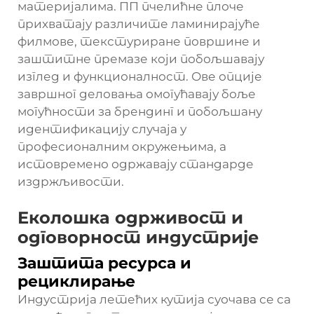
материјалима. ПП пчелићне плоче
прихватају различите ламинирајуће
филмове, текстуриране површине и
заштитне премазе који побољшавају
изглед и функционалност. Ове опције
завршног деловања омогућавају боље
могућности за брендинг и побољшану
идентификацију случаја у
професионалним окружењима, а
истовремено одржавају стандарде
издржљивости.
Еколошка одрживост и
одговорност индустрије
Заштита ресурса и
рециклирање
Индустрија летећих кутија суочава се са