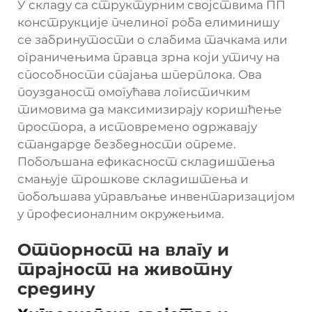
У складу са структурним својствима ПП
конструкције пчелиног роба елиминишу
се забринутости о слабима тачкама или
ограничењима правца зрна који утичу на
способности спајања шперплока. Ова
поузданост омогућава логистичким
тимовима да максимизирају коришћење
простора, а истовремено одржавају
стандарде безбедности опреме.
Побољшана ефикасност складиштења
смањује трошкове складиштења и
побољшава управљање инвентаризацијом
у професионалним окружењима.
Отпорност на влагу и
трајност на животну
средину