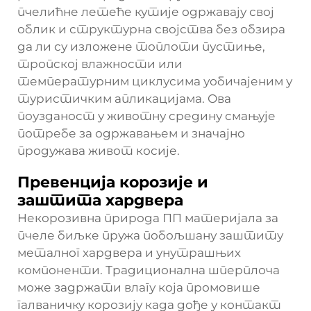
пчелићне летеће кутије одржавају свој
облик и структурна својства без обзира
да ли су изложене топлоти пустиње,
тропској влажности или
температурним циклусима уобичајеним у
туристичким апликацијама. Ова
поузданост у животну средину смањује
потребе за одржавањем и значајно
продужава живот косије.
Превенција корозије и
заштита хардвера
Некорозивна природа ПП материјала за
пчеле биљке пружа побољшану заштиту
металног хардвера и унутрашњих
компоненти. Традиционална шперплоча
може задржати влагу која промовише
галваничку корозију када дође у контакт