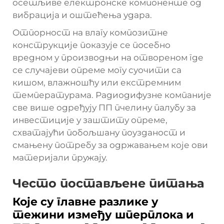
осетљиве електронске компоненте од
вибрација и оштећења удара.
Отпорност на влагу композитне
конструкције показује се посебно
вредном у производњи на отвореном где
се случајеви опреме могу суочити са
кишом, влажношћу или екстремним
температурама. Радиодифузне компаније
све више одређују ПП пчелину палубу за
инвестиције у заштиту опреме,
схватајући побољшану поузданост и
смањену потребу за одржавањем које ови
материјали пружају.
Често постављене питања
Које су главне разлике у
тежини између шперплока и