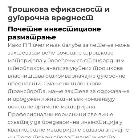
Трошкова ефикасност и
дугорочна вредност
Почетне инвестиционе
разматрање
Иако ПП пчелињак палубе за летење може
захтевати веће почетне трошкове
материјала у поређењу са стандардним
шперплоком, анализа укупних трошкова
власништва открива значајне дугорочне
предности. Смањени трошкови
транспорта, мање захтеве за одржавање
и продужени животни век компензују
почетне примене материјала.
Професионални корисници све више
схватају да предварична инвестиција у
квалитетне материјале ствара значајне
уштеде током оперативног живота