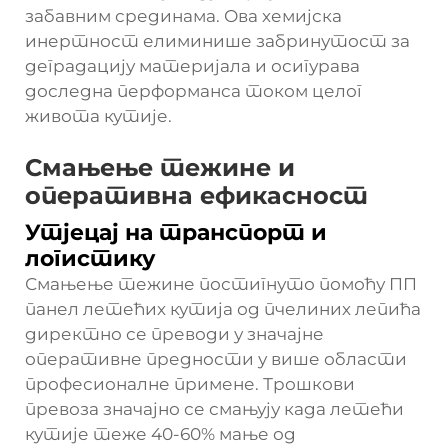
забавним срединама. Ова хемијска
инертност елиминише забринутост за
деградацију материјала и осигурава
доследна перформанса током целог
живота кутије.
Смањење тежине и
оперативна ефикасност
Утјецај на транспорт и
логистику
Смањење тежине постигнуто помоћу ПП
панел летећих кутија од пчелиних лепића
директно се преводи у значајне
оперативне предности у више области
професионалне примене. Трошкови
превоза значајно се смањују када летећи
кутије теже 40-60% мање од