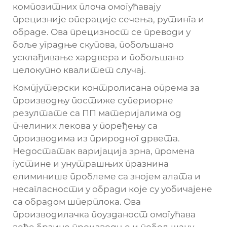
композитних плоча омогућавају
прецизније операције сечења, рутинга и
обраде. Ова прецизност се преводи у
боље уградње скупова, побољшано
усклађивање хардвера и побољшано
целокупно квалитет случај.
Компјутерски контролисана опрема за
производњу постиже супериорне
резултате са ПП материјалима од
пчелиних лекова у поређењу са
производима из природног дрвета.
Недостатак варијација зрна, промена
густине и унутрашњих празнина
елиминише проблеме са знојем алата и
несагласности у обради које су уобичајене
са обрадом шперплока. Ова
производилачка поузданост омогућава