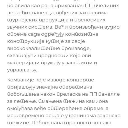
појавила као рана прихватач ПП пчелиних
летећих панелца, вођених захтевима
турнејских продукција и преносивих
звучних система. Већи произвођачи аудио
опреме сада одређују композитне
конструкције кутије за своје
висококвалитетне производе,
схватајући предности које ови
материјали пружају у заштити и
управљању.
Компаније које изводе концерте
пријављују значајна оперативна
побољшања након преласка на ПП панелле
за летење. Смањена тежина камиона
омогућава веће оптерећење опреме, а
истовремено остаје у границама законске
тежине. Побољшана трајност кошака