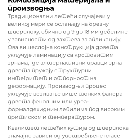
Композиција материјала и
производња
Традиционални летећи случајеви у
великој мери се ослањају на брезну
шперплоку, обично од 9 до 18 мм дебелине
у зависности од захтева за апликацију.
Ова вишеслојна конструкција дрвета
укључује ламинацију са крстовитим
зрнама, где алтернативни правци зрна
дрвета пружају структурни
интегритет и отпорност на
деформацију. Производњи процес
укључује везивање више тонких фанера
дрвета фенолним или уреа-
формалдехидним лепилима под високим
притиском и температуром.
Квалитет летећих кутија од шперплока
значајно зависи од употребљене класе