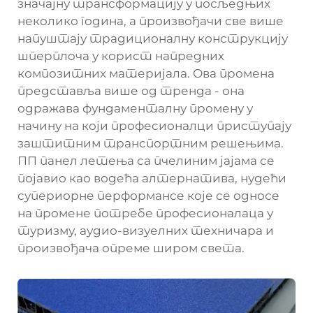
значајну трансформацију у посљедњих
неколико година, а произвођачи све више
напуштају традиционалну конструкцију
шперплоча у корист напредних
композитних материјала. Ова промена
представља више од тренда - она
одражава фундаменталну промену у
начину на који професионалци приступају
заштитним транспортним решењима.
ПП панел летења са пчелиним јајама се
појавио као водећа алтернатива, нудећи
супериорне перформансе које се односе
на промене потребе професионалаца у
туризму, аудио-визуелних техничара и
произвођача опреме широм света.