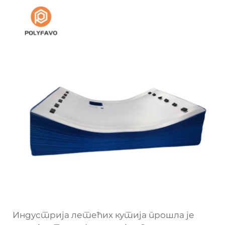
Индустрија летећих кутија прошла је