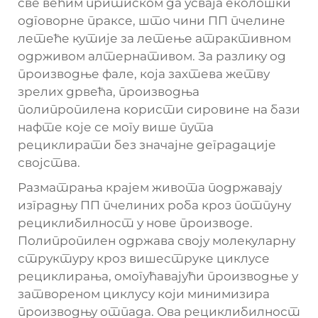
све већим притиском да усваја еколошки
одговорне праксе, што чини ПП пчелине
летеће кутије за летење атрактивном
одрживом алтернативом. За разлику од
производње фале, која захтева жетву
зрелих дрвећа, производња
полипропилена користи сировине на бази
нафте које се могу више пута
рециклирати без значајне деградације
својства.
Разматрања крајем живота подржавају
изградњу ПП пчелиних роба кроз потпуну
рециклибилност у нове производе.
Полипропилен одржава своју молекуларну
структуру кроз вишеструке циклусе
рециклирања, омогућавајући производње у
затвореном циклусу који минимизира
производњу отпада. Ова рециклибилност