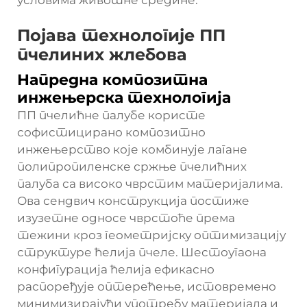
условима животне средине.
Појава технологије ПП
пчелиних жлебова
Напредна композитна
инжењерска технологија
ПП пчелићне палубе користе
софистицирано композитно
инжењерство које комбинује лагане
полипропиленске сржње пчелићних
палуба са високо чврстим материјалима.
Ова сендвич конструкција постиже
изузетне односе чврстоће према
тежини кроз геометријску оптимизацију
структуре ћелија пчеле. Шестоугаона
конфигурација ћелија ефикасно
распоређује оптерећење, истовремено
минимизирајући употребу материјала и