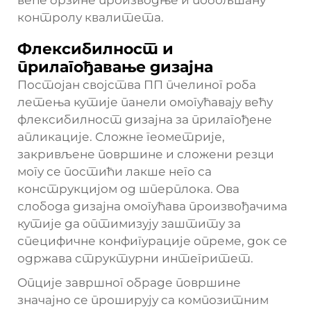
веће брзине производње и побољшану
контролу квалитета.
Флексибилност и
прилагођавање дизајна
Постојан својства ПП пчелиног роба
летења кутије панели омогућавају већу
флексибилност дизајна за прилагођене
апликације. Сложне геометрије,
закривљене површине и сложени резци
могу се постићи лакше него са
конструкцијом од шперплока. Ова
слобода дизајна омогућава произвођачима
кутије да оптимизују заштиту за
специфичне конфигурације опреме, док се
одржава структурни интегритет.
Опције завршног обраде површине
значајно се проширују са композитним