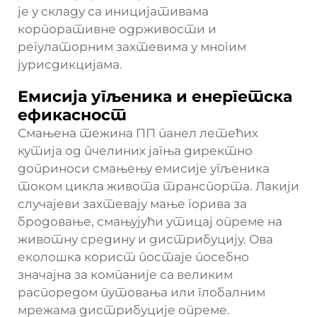
је у складу са иницијативама
корпоративне одрживости и
регулаторним захтевима у многим
јурисдикцијама.
Емисија угљеника и енергетска
ефикасност
Смањена тежина ПП панел летећих
кутија од пчелиних јагња директно
доприноси смањењу емисије угљеника
током цикла живота транспорта. Лакији
случајеви захтевају мање горива за
бродовање, смањујући утицај опреме на
животну средину и дистрибуцију. Ова
еколошка корист постаје посебно
значајна за компаније са великим
распоредом путовања или глобалним
мрежама дистрибуције опреме.