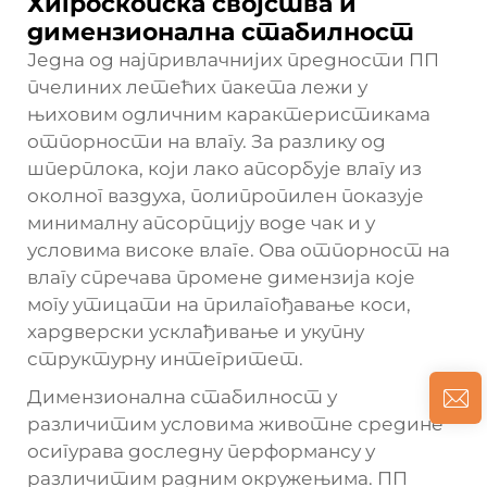
Хигроскопска својства и
димензионална стабилност
Једна од најпривлачнијих предности ПП
пчелиних летећих пакета лежи у
њиховим одличним карактеристикама
отпорности на влагу. За разлику од
шперплока, који лако апсорбује влагу из
околног ваздуха, полипропилен показује
минималну апсорпцију воде чак и у
условима високе влаге. Ова отпорност на
влагу спречава промене димензија које
могу утицати на прилагођавање коси,
хардверски усклађивање и укупну
структурну интегритет.
Димензионална стабилност у
различитим условима животне средине
осигурава доследну перформансу у
различитим радним окружењима. ПП