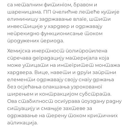
са металним фитингом, бравом и
шареницама. ПП пчелићне летеће кутије
елиминишу задржавање влаге, штити
инвестиције у хардвер и одржавају
непрекидно функционисање током
продужених периода.
Хемијска инертност полипропилена
спречава деградацију материјала која
може утицати на интегритет монтажа
хардвера. Вице, навети и други запртни
елементи одржавају своју снагу држања
без осјећања олакшања узрокованог
ширењем и контракцијом субстрата.
Ова стабилност осигурава поуздану радну
ситуацију и смањује захтеве за
одржавање на терену током критичних
апликација.