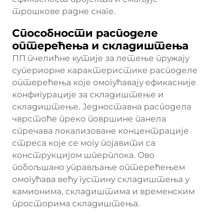
трошкове радне снаге.
Способности расподеле
оптерећења и складиштења
ПП пчелићне кутије за летење пружају
супериорне карактеристике расподеле
оптерећења које омогућавају ефикасније
конфигурације за складиштење и
складиштење. Једноставна расподела
чврстоће преко површине панела
спречава локализоване концентрације
стреса које се могу појавити са
конструкцијом шперплока. Ово
побољшано управљање оптерећењем
омогућава већу густину складиштења у
камионима, складиштима и временским
просторима складиштења.