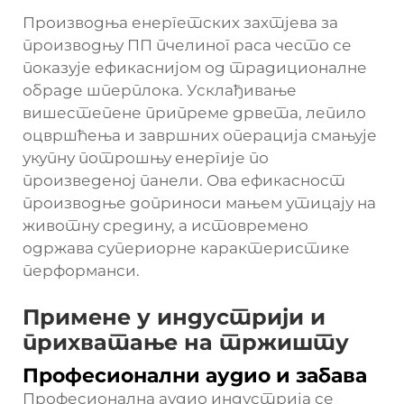
Производња енергетских захтјева за
производњу ПП пчелиног раса често се
показује ефикаснијом од традиционалне
обраде шперплока. Усклађивање
вишестепене припреме дрвета, лепило
оцвршћења и завршних операција смањује
укупну потрошњу енергије по
произведеној панели. Ова ефикасност
производње доприноси мањем утицају на
животну средину, а истовремено
одржава супериорне карактеристике
перформанси.
Примене у индустрији и
прихватање на тржишту
Професионални аудио и забава
Професионална аудио индустрија се