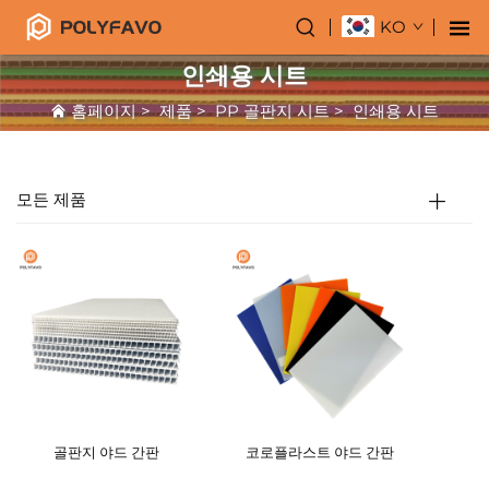
KO
인쇄용 시트
홈페이지
>
제품
>
PP 골판지 시트
>
인쇄용 시트
모든 제품
골판지 야드 간판
코로플라스트 야드 간판