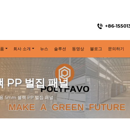
+86-15501
품
회사 소개
뉴스
솔루션
동영상
블로그
문의하기
 PP 벌집 패널
용 5mm 블랙 PP 벌집 패널