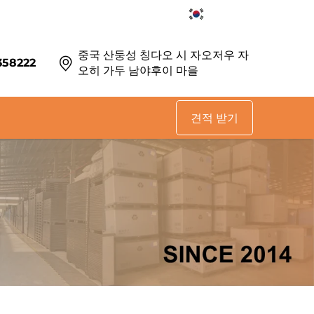
KO
중국 산둥성 칭다오 시 자오저우 자
358222
오히 가두 남야후이 마을
견적 받기