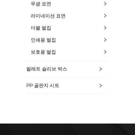
무광 표면
라미네이션 표면
더블 벌집
인쇄용 벌집
보호용 벌집
팔레트 슬리브 박스
PP 골판지 시트