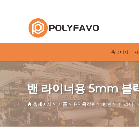
2014년 이래로 반품이 가능한 포장 솔루션
홈페이지
제
밴 라이너용 5mm 블랙
홈페이지
>
제품
>
PP 육각판
>
평면
>
밴 라이너