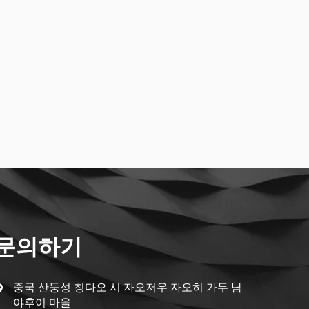
문의하기
중국 산둥성 칭다오 시 자오저우 자오히 가두 남
야후이 마을