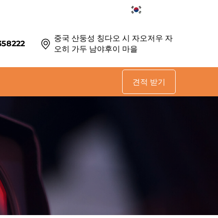
KO
중국 산둥성 칭다오 시 자오저우 자
358222
오히 가두 남야후이 마을
견적 받기