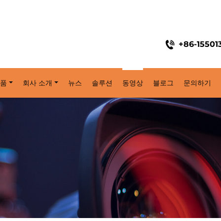
+86-15501
품
회사 소개
뉴스
솔루션
동영상
블로그
문의하기