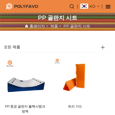
KO
PP 골판지 시트
홈페이지
>
제품
>
PP 골판지 시트
모든 제품
PP 중공 골판지 플렉시탱크
트리 가드
방벽