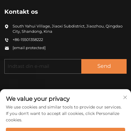
Kontakt os
South Yahui Village, Jiaoxi Subdistrict, Jiaozhou, Qingdao
City, Shandong, Kina
+86-15501358222
[email protected]
Send
We value your privacy
We use cookies and similar tools to provide our services.
Copyright © 2025 Kina ZHONGCHENG (QINGDAO)
If you don't want to accept all cookies, click Personalize
NEW MATERIAL CO LTD. Alle rettigheder
cookies.
forbeholdes.
Privatlivspolitik