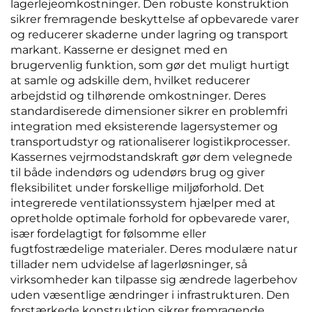
lagerlejeomkostninger. Den robuste konstruktion
sikrer fremragende beskyttelse af opbevarede varer
og reducerer skaderne under lagring og transport
markant. Kasserne er designet med en
brugervenlig funktion, som gør det muligt hurtigt
at samle og adskille dem, hvilket reducerer
arbejdstid og tilhørende omkostninger. Deres
standardiserede dimensioner sikrer en problemfri
integration med eksisterende lagersystemer og
transportudstyr og rationaliserer logistikprocesser.
Kassernes vejrmodstandskraft gør dem velegnede
til både indendørs og udendørs brug og giver
fleksibilitet under forskellige miljøforhold. Det
integrerede ventilationssystem hjælper med at
opretholde optimale forhold for opbevarede varer,
især fordelagtigt for følsomme eller
fugtfostrædelige materialer. Deres modulære natur
tillader nem udvidelse af lagerløsninger, så
virksomheder kan tilpasse sig ændrede lagerbehov
uden væsentlige ændringer i infrastrukturen. Den
forstærkede konstruktion sikrer fremragende