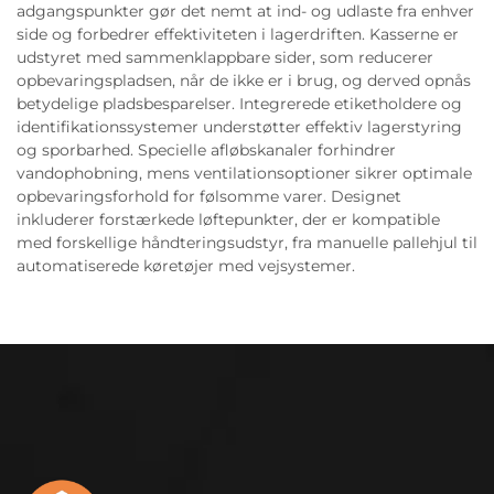
adgangspunkter gør det nemt at ind- og udlaste fra enhver
side og forbedrer effektiviteten i lagerdriften. Kasserne er
udstyret med sammenklappbare sider, som reducerer
opbevaringspladsen, når de ikke er i brug, og derved opnås
betydelige pladsbesparelser. Integrerede etiketholdere og
identifikationssystemer understøtter effektiv lagerstyring
og sporbarhed. Specielle afløbskanaler forhindrer
vandophobning, mens ventilationsoptioner sikrer optimale
opbevaringsforhold for følsomme varer. Designet
inkluderer forstærkede løftepunkter, der er kompatible
med forskellige håndteringsudstyr, fra manuelle pallehjul til
automatiserede køretøjer med vejsystemer.