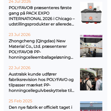
24 Jul 2026
POLYFAVO® præsenteres første
gang på PACK EXPO
INTERNATIONAL 2026 i Chicago –
udstillingsprodukter er allerede
fragtet til USA
23 Jul 2026
Zhongcheng (Qingdao) New
Material Co., Ltd. præsenterer
POLYFAVO® PP-
honningcelleemballageløsninger
på AP-RubberPlas 2026 i
22 Jul 2026
Qingdao
Australsk kunde udfører
fabriksrevision hos POLYFAVO og
tilpasser mærket PP-
honningcellegulvbeskyttelse til
national distribution
25 Feb 2025
Den nye fabrik er officielt taget i