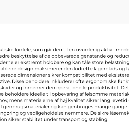
ske fordele, som gør den til en uvurderlig aktiv i moder
dre beskyttelse af de opbevarede genstande og reducer
lderne er ekstremt holdbare og kan tåle store belastn
ablede design maksimerer den lodrette lagerplads og føre
erede dimensioner sikrer kompatibilitet med eksistere
ektive. Disse beholdere inkluderer ofte ergonomiske fun
jdsskader og forbedrer den operationelle produktivitet. 
sse beholdere ideelle til opbevaring af følsomme materi
ehov, mens materialerne af høj kvalitet sikrer lang levet
 af genbrugsmaterialer og kan genbruges mange gange. 
rengøring og vedligeholdelse nemmere. De sikre låsemeka
 sikrer stabilitet under transport og stabling.