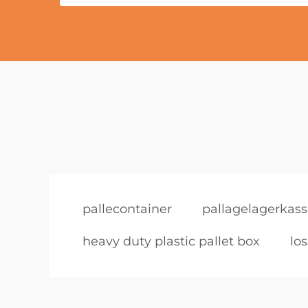
pallecontainer
pallagelagerkas
heavy duty plastic pallet box
lo