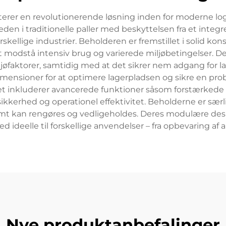
rer en revolutionerende løsning inden for moderne log
n i traditionelle paller med beskyttelsen fra et integr
skellige industrier. Beholderen er fremstillet i solid ko
il at modstå intensiv brug og varierede miljøbetingelser.
jøfaktorer, samtidig med at det sikrer nem adgang for la
ensioner for at optimere lagerpladsen og sikre en pro
 inkluderer avancerede funktioner såsom forstærkede hj
kerhed og operationel effektivitet. Beholderne er særli
t kan rengøres og vedligeholdes. Deres modulære design 
deelle til forskellige anvendelser – fra opbevaring af a
Nye produktanbefalinger