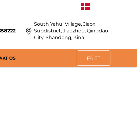
DA
South Yahui Village, Jiaoxi
358222
Subdistrict, Jiaozhou, Qingdao
City, Shandong, Kina
AKT OS
FÅ ET
TILBUD