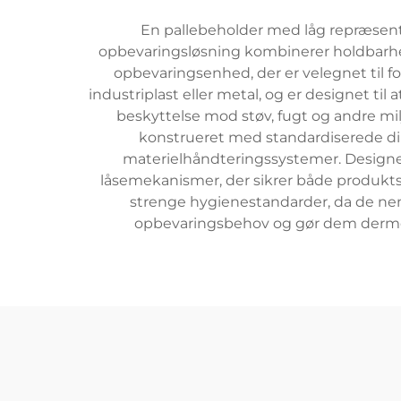
En pallebeholder med låg repræsente
opbevaringsløsning kombinerer holdbarhede
opbevaringsenhed, der er velegnet til for
industriplast eller metal, og er designet t
beskyttelse mod støv, fugt og andre mil
konstrueret med standardiserede dim
materielhåndteringssystemer. Designet
låsemekanismer, der sikrer både produktsik
strenge hygienestandarder, da de nem
opbevaringsbehov og gør dem dermed i