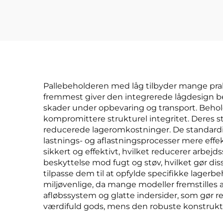
Pallebeholderen med låg tilbyder mange prakti
fremmest giver den integrerede lågdesign be
skader under opbevaring og transport. Beho
kompromittere strukturel integritet. Deres st
reducerede lageromkostninger. De standardis
lastnings- og aflastningsprocesser mere eff
sikkert og effektivt, hvilket reducerer arbe
beskyttelse mod fugt og støv, hvilket gør di
tilpasse dem til at opfylde specifikke lagerb
miljøvenlige, da mange modeller fremstilles
afløbssystem og glatte indersider, som gør 
værdifuld gods, mens den robuste konstruktion