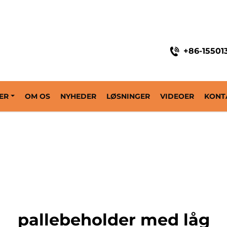
+86-15501
ER
OM OS
NYHEDER
LØSNINGER
VIDEOER
KONT
pallebeholder med låg