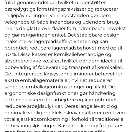
fuldt genanvendelige, hvilket understøtter
bæredygtige forretningspraksisser og reducerer
miljøpåvirkningen. Vejrmodstanden gør dem
velegnede til både indendørs og udendørs brug,
mens de glatte overflader forhindrer bakterievækst
og gør rengøringen enkel. Det stablebare design
maksimerer lagerpladseffektiviteten og kan
potentielt reducere lagerpladsbehovet med op til
40 %. Disse kasser er kemikaliebestandige og
absorberer ikke væsker, hvilket gør dem ideelle til
opbevaring af fødevarer og transport af kemikalier.
Det integrerede lågsystem eliminerer behovet for
ekstra emballagematerialer, hvilket reducerer
samlede emballageomkostninger og affald. De
ergonomiske designfunktioner gør håndtering
lettere og sikrere for arbejdere og kan potentielt
reducere arbejdsulykker. Deres lange levetid og
minimale vedligeholdelseskrav resulterer i en lavere
total ejerskabsomkostning i forhold til traditionelle
opbevaringsløsninger. Kasserne kan også tilpasses