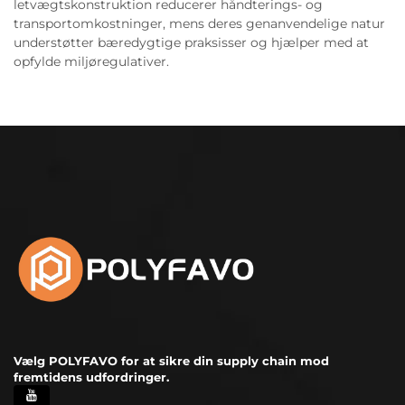
letvægtskonstruktion reducerer håndterings- og
transportomkostninger, mens deres genanvendelige natur
understøtter bæredygtige praksisser og hjælper med at
opfylde miljøregulativer.
Vælg POLYFAVO for at sikre din supply chain mod
fremtidens udfordringer.