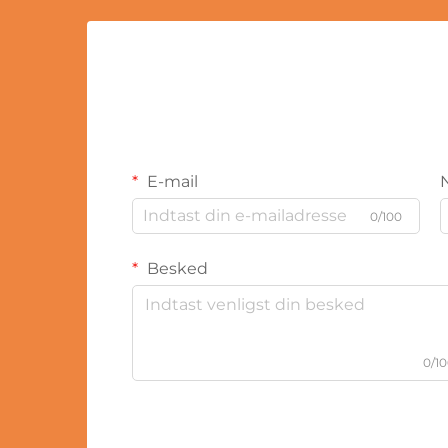
E-mail
0/100
Besked
0/1