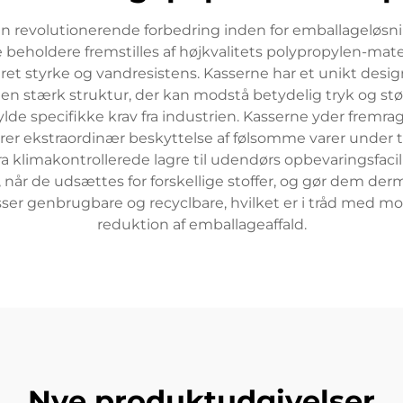
n revolutionerende forbedring inden for emballageløsn
 beholdere fremstilles af højkvalitets polypropylen-materi
t styrke og vandresistens. Kasserne har et unikt design
men stærk struktur, der kan modstå betydelig tryk og st
pfylde specifikke krav fra industrien. Kasserne yder frem
rer ekstraordinær beskyttelse af følsomme varer under
, fra klimakontrollerede lagre til udendørs opbevaringsfa
t, når de udsættes for forskellige stoffer, og gør dem d
sser genbrugbare og recyclbare, hvilket er i tråd med 
reduktion af emballageaffald.
Nye produktudgivelser