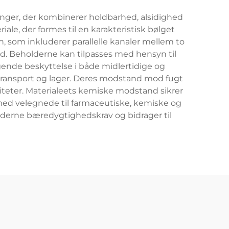
inger, der kombinerer holdbarhed, alsidighed
ale, der formes til en karakteristisk bølget
, som inkluderer parallelle kanaler mellem to
ød. Beholderne kan tilpasses med hensyn til
ragende beskyttelse i både midlertidige og
 transport og lager. Deres modstand mod fugt
ciliteter. Materialeets kemiske modstand sikrer
ermed velegnede til farmaceutiske, kemiske og
moderne bæredygtighedskrav og bidrager til