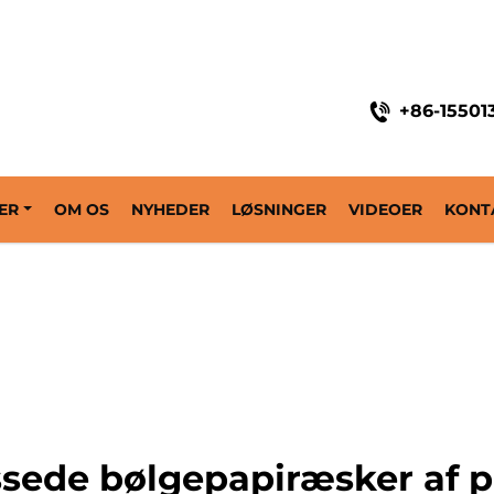
+86-15501
ER
OM OS
NYHEDER
LØSNINGER
VIDEOER
KONT
ssede bølgepapiræsker af p