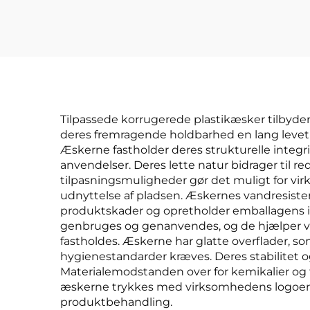
Tilpassede korrugerede plastikæsker tilbyder
deres fremragende holdbarhed en lang leveti
Æskerne fastholder deres strukturelle integri
anvendelser. Deres lette natur bidrager til
tilpasningsmuligheder gør det muligt for vir
udnyttelse af pladsen. Æskernes vandresisten
produktskader og opretholder emballagens in
genbruges og genanvendes, og de hjælper vir
fastholdes. Æskerne har glatte overflader, s
hygienestandarder kræves. Deres stabilitet 
Materialemodstanden over for kemikalier og t
æskerne trykkes med virksomhedens logoer, hå
produktbehandling.