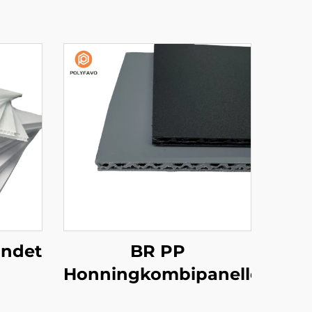
undet
BR PP
Honningkombipaneller