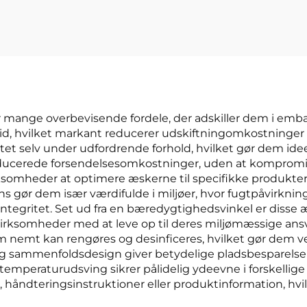
 mange overbevisende fordele, der adskiller dem i emba
d, hvilket markant reducerer udskiftningomkostninger o
tet selv under udfordrende forhold, hvilket gør dem ideel
 reducerede forsendelsesomkostninger, uden at kompromi
ksomheder at optimere æskerne til specifikke produkter
s gør dem især værdifulde i miljøer, hvor fugtpåvirkning
tegritet. Set ud fra en bæredygtighedsvinkel er disse æ
ksomheder med at leve op til deres miljømæssige ansvar
om nemt kan rengøres og desinficeres, hvilket gør dem v
og sammenfoldsdesign giver betydelige pladsbesparelser
emperaturudsving sikrer pålidelig ydeevne i forskellig
ndteringsinstruktioner eller produktinformation, hvilket