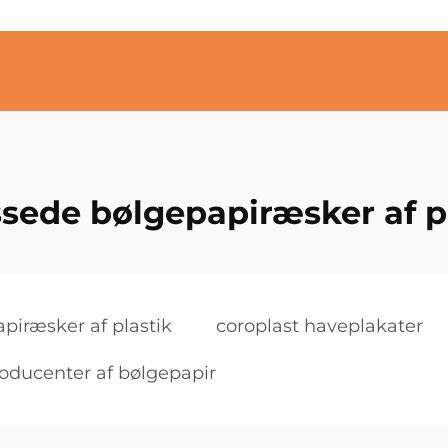
ssede bølgepapiræsker af p
piræsker af plastik
coroplast haveplakater
oducenter af bølgepapir