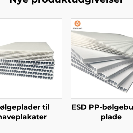
ølgeplader til
ESD PP-bølgeb
haveplakater
plade