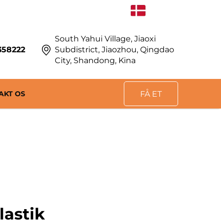
DA
South Yahui Village, Jiaoxi
358222
Subdistrict, Jiaozhou, Qingdao
City, Shandong, Kina
AKT OS
FÅ ET
TILBUD
lastik