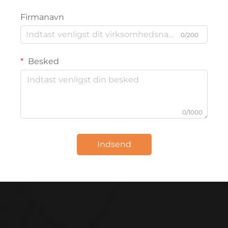
Firmanavn
0/200
Besked
0/1000
Indsend