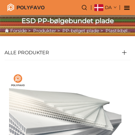
DA
ESD PP-bølgebundet plade
Forside
>
Produkter
>
PP-bølget plade
>
Plastikbølget plade
ALLE PRODUKTER