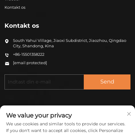
Kontakt os
Kontakt os
South Yahui Village, Jiaoxi Subdistrict, Jiaozhou, Qingdao
City, Shandong, Kina
+86-15501358222
[email protected]
Send
We value your privacy
We use cookies and similar tools to provide our services.
Copyright © 2026 China ZHONGCHENG (QINGDAO)
If you don't want to accept all cookies, click Personalize