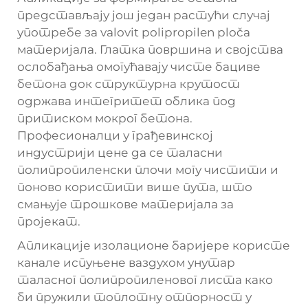
представљају још један растући случај
употребе за
valovit polipropilen ploča
материјала. Глатка површина и својства
ослобађања омогућавају чисте бациве
бетона док структурна крутост
одржава интегритет облика под
притиском мокрог бетона.
Професионалци у грађевинској
индустрији цене да се таласни
полипропиленски плочи могу чистити и
поново користити више пута, што
смањује трошкове материјала за
пројекат.
Апликације изолационе баријере користе
канале испуњене ваздухом унутар
таласног полипропиленовог листа како
би пружили топлотну отпорност у