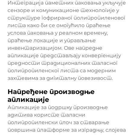
Интеграција паметних паковања укључује
сензоре и комуникационе технологије у
структуре гофрираног полипропиленовог
листа како би се омогућило праћење
услова паковања у реалном времену,
праћење локације и управљање
инвентаризацијом. Ове напредне
апликације представљају конвергенцију
предности традиционалних таласног
полипропиленског листа са модерним
захтевима за дигиталну повезивост.
Напређене производње
апликације
Апликације за подршку производње
адитива користе таласни
полипропиленски плоч за стварање
површина платформе за изградњу, слојева