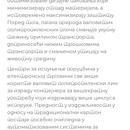
оптимизоване дизајне паковања који
минимизирају отпад материјала, а
истовремено максимизирају заштиту.
Поред тога, лагана природа валовитих
полипропиленских плоча смањује укупну
тежину приликом транспорта,
доприносећи нижим трошковима
транспорта и смањеном утицају на
животну средину.
Центри за испуњење поруџбина у
електронској трговини све више
користе валовит полипропиленски лим
за израду контејнера за вишекратну
употребу који издржавају више циклуса
испоруке. Предност у издржљивости у
односу на традиционални картон
постаје посебно очигледна у
аутоматизованим системима за