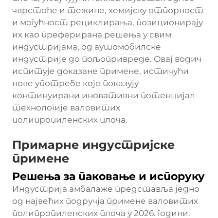
чврстоће и тежине, хемијску отпорност
и могућност рециклирања, позиционирају
их као преферирана решења у свим
индустријама, од аутомобилске
индустрије до пољопривреде. Овај водич
испитује доказане примене, истичући
нове употребе које показују
континуирани иновативни потенцијал
технологије валовитих
полипропиленских плоча.
Примарне индустријске
примене
Решења за паковање и испоруку
Индустрија амбалаже представља једно
од највећих подручја примене валовитих
полипропиленских плоча у 2026. години.