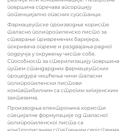
површина спречава апсорпцију
потенцијално опасних супстанци.
Фармацеутске производње користе
таласно полипропиленско листо за
стварање привремених баријера,
покривача опреме и раздвајања радног
подручја у окружењу чисте собе.
Способност за стерилизацију површина
путем стандардних фармацеутских
процедура чишћења чини таласни
полипропиленски листови
компатибилним са строгим хигијенским
захтевима.
Производња електроника користи
специјалне формулације од таласног
полипропиленског листа са
контролисаним статичким својствима