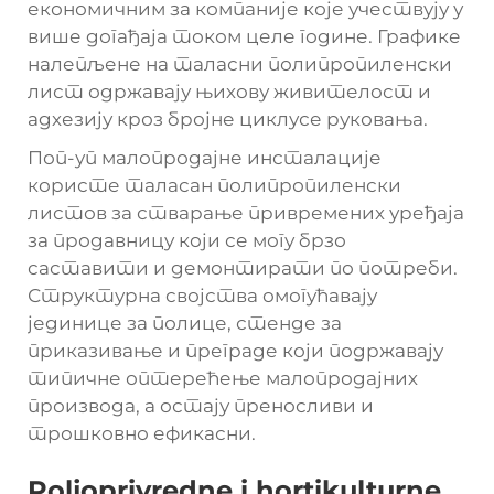
економичним за компаније које учествују у
више догађаја током целе године. Графике
налепљене на таласни полипропиленски
лист одржавају њихову живителост и
адхезију кроз бројне циклусе руковања.
Поп-уп малопродајне инсталације
користе таласан полипропиленски
листов за стварање привремених уређаја
за продавницу који се могу брзо
саставити и демонтирати по потреби.
Структурна својства омогућавају
јединице за полице, стенде за
приказивање и преграде који подржавају
типичне оптерећење малопродајних
производа, а остају преносливи и
трошковно ефикасни.
Poljoprivredne i hortikulturne