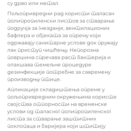
су дрво или метал.
Пољопривредни рад користи таласан
полипропиленски листов за стварање
подручја за гнезданје, вентилационих
бафлера и објеката за опрему који
одржавају санитарне услове док пружају
лак приступ чишћењу. Непорозна
површина спречава раст бактерија и
олакшава темељне процедуре
дезинфекције потребне за савремену
производњу птице.
Апликације складиштења опреме у
пољопривредним окружењима користе
својства отпорности на временске
услови од таласног полипропиленског
листа за стварање заштитних
поклопаца и баријера који штитију