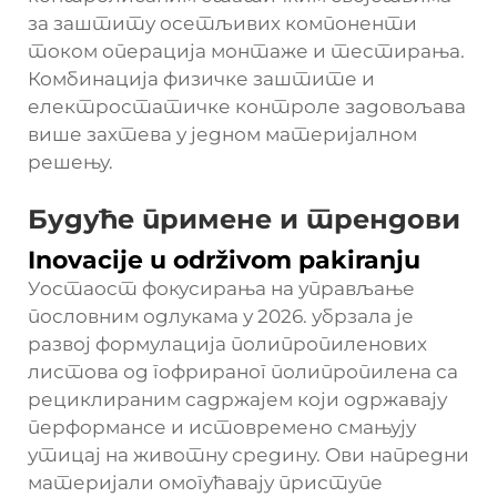
за заштиту осетљивих компоненти
током операција монтаже и тестирања.
Комбинација физичке заштите и
електростатичке контроле задовољава
више захтева у једном материјалном
решењу.
Будуће примене и трендови
Inovacije u održivom pakiranju
Уостаост фокусирања на управљање
пословним одлукама у 2026. убрзала је
развој формулација полипропиленових
листова од гофрираног полипропилена са
рециклираним садржајем који одржавају
перформансе и истовремено смањују
утицај на животну средину. Ови напредни
материјали омогућавају приступе