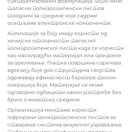
специјализованих формулација, што чини
таласни полипропиленски листов
погодним за средине које садрже
осетљиве електронске компоненте.
Апликације за боју имају користи од
хемијске отпорности таласног
полипропиленског листа када се користи
као маскирајући материјал или препреке
за преливање. Глатка површина спречава
адхезију боје док структурна својства
одржавају ефикасност баријере током
операција боја. Материјал се може
одговорно одбацити након употребе без
бриге о животној средини.
Организација монтаже користи
гофрирани полипропиленски листов за
стварање система визуелног управљања,