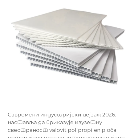
Савремени индустријски пејзаж 2026.
наставља да приказује изузетну
свестраност
valovit polipropilen ploča
материјали у различитим апликацијама.