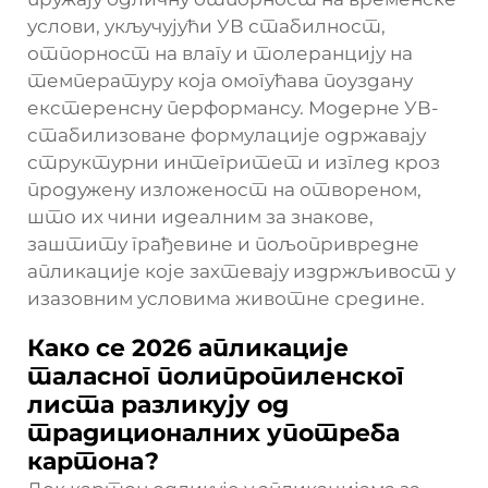
услови, укључујући УВ стабилност,
отпорност на влагу и толеранцију на
температуру која омогућава поуздану
екстеренсну перформансу. Модерне УВ-
стабилизоване формулације одржавају
структурни интегритет и изглед кроз
продужену изложеност на отвореном,
што их чини идеалним за знакове,
заштиту грађевине и пољопривредне
апликације које захтевају издржљивост у
изазовним условима животне средине.
Како се 2026 апликације
таласног полипропиленског
листа разликују од
традиционалних употреба
картона?