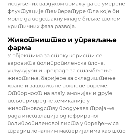
испуњених ваздухом помажу да се умерене
флуктуације температуре тла које би
могле да подстакну младе биљке током
критичних фаза развоја.
Животништво и управљање
фарма
У објектима за стоку користи се
варовита полипропиленска плоча,
укључујући и преграде за стамбљење
животиња, баријере за складиштење
хране и заштитне поклопе опреме.
Отпорност на влагу, амонијак и друге
пољопривредне хемикалије у
животноводству продужава трајање
рада инсталација од гофрираног
полипропиленовог листа у поређењу са
традиционалним материјалима као што