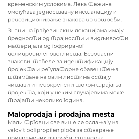
временским условима. Лека тежина
омогућава једноставну инсталацију и
репозиционирање знакова по потреби.
Знаци на грађевинским локацијама имају
предности од трајности и видљивости
материјала од гофрираног
полипропиленовог листа. Безопасни
знакови, табеле за идентификацију
пројекта и регулаторне обавештења
штампане на овим листима остају
читави и непокренени током трајања
пројекта, који у неким случајевима може
трајати неколико година.
Maloprodaja i prodajna mesta
Мали трговци све више се ослањају на
valovit polipropilen ploča
за стварање
привремених изложби, стендова