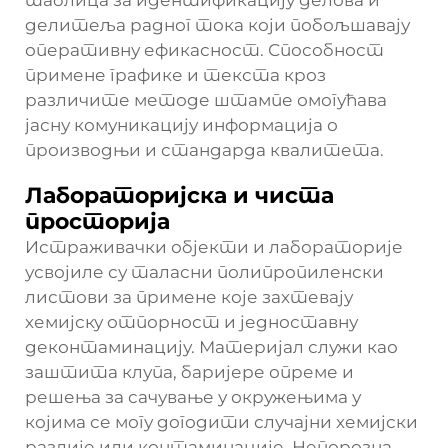
таблица за идентификацију делова и
делитеља радног тока који побољшавају
оперативну ефикасност. Способност
примене графике и текста кроз
различите методе штампе омогућава
јасну комуникацију информација о
производњи и стандарда квалитета.
Лабораторијска и чиста
просторија
Истраживачки објекти и лабораторије
усвојиле су таласни полипропиленски
листови за примене које захтевају
хемијску отпорност и једноставну
деконтаминацију. Материјал служи као
заштита клупа, баријере опреме и
решења за сачување у окружењима у
којима се могу догодити случајни хемијски
разлије или контаминације. Непорозна