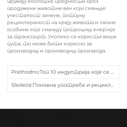
пружају еколошке предности кроз
продужени животни век који смањује
учесталост замене, потпуну
рециклираност на крају живота и лагане
особине које смањују потрошњу енергије
за транспорт. Уколико се користи више
пута, то може бити корисно за
производњу и производњу производа.
Prethodno:
Топ 10 индустрија које се ослањају на пластична палетна пакета
Sledeće:
Поновна употреба и рециклажа кутија за паковање Гејлорда: Одрживе праксе