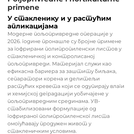
primene
У стакленику и у растућим
апликацијама
Модерне пољопривредне операције у
2026. године пронашле су бројне примене
за гофрирани полипропиленски листов у
стакленичкој и контролисаној
пољопривреди. Материјал служи као
ефикасна бариера за заштиту биљака,
сепаратори корена и делитељи
растућих кревета који се одупирају влаги
и хемијској деградацији уобичајене у
пољопривредним срединама. УВ-
стабилизовани формулације од
гофрираног полипропиленског листа
омогућавају продужен живот у
стакленичким условима.