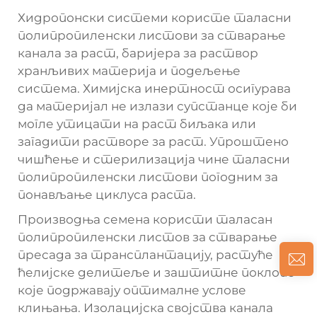
Хидропонски системи користе таласни
полипропиленски листови за стварање
канала за раст, баријера за раствор
хранљивих материја и подељење
система. Химијска инертност осигурава
да материјал не излази супстанце које би
могле утицати на раст биљака или
загадити растворе за раст. Упроштено
чишћење и стерилизација чине таласни
полипропиленски листови погодним за
понављање циклуса раста.
Производња семена користи таласан
полипропиленски листов за стварање
пресада за трансплантацију, растуће
ћелијске делитеље и заштитне поклопе
које подржавају оптималне услове
клињања. Изолацијска својства канала