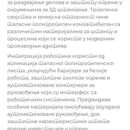
за раздвајање делова и заштиту опреме у
окружењима за 3Д штампање. Трпелачка
својства и хемијска отпорност чине
таласни полипропилен компатибилан са
различитим материјалима за штампу и
процесима који се користе у модерним
производњи адитива.
Интеграција роботике користи од
апликација таласног полипропиленског
листа, укључујући баријере за ћелије
робота, заштитне поклопе опреме и
аутоматизоване контејнере за
руковођење који су интерфејс са
роботичким системима. Предвидиве
особине материјала омогућавају поуздано
аутоматизовано руковођење, док
заштитне карактеристике штите
вредне инвестиције у опрему.