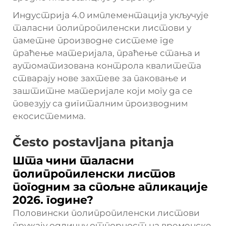
Индустрија 4.0 имплементација укључује
таласни полипропиленски листови у
паметне производне системе где
праћење материјала, праћење стања и
аутоматизована контрола квалитета
стварају нове захтеве за паковање и
заштитне материјале који могу да се
повезују са дигиталним производним
екосистемима.
Često postavljana pitanja
Шта чини таласни
полипропиленски листов
погодним за спољне апликације
2026. године?
Половински полипропиленски листови
пружају одличну отпорност на временске