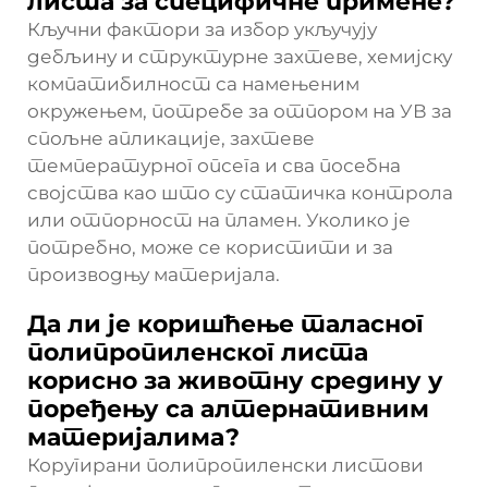
листа за специфичне примене?
Кључни фактори за избор укључују
дебљину и структурне захтеве, хемијску
компатибилност са намењеним
окружењем, потребе за отпором на УВ за
спољне апликације, захтеве
температурног опсега и сва посебна
својства као што су статичка контрола
или отпорност на пламен. Уколико је
потребно, може се користити и за
производњу материјала.
Да ли је коришћење таласног
полипропиленског листа
корисно за животну средину у
поређењу са алтернативним
материјалима?
Коругирани полипропиленски листови