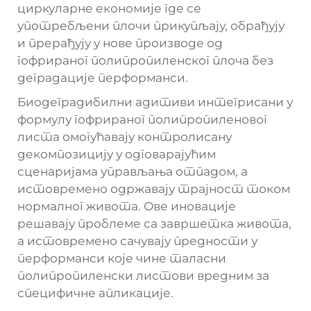
циркуларне економије где се
употребљени плочи прикупљају, обрађују
и прерађују у нове производе од
гофрираног полипропиленског плоча без
деградације перформанси.
Биодеградибилни адитиви интегрисани у
формулу гофрираног полипропиленовог
листа омогућавају контролисану
декомпозицију у одговарајућим
сценаријама управљања отпадом, а
истовремено одржавају трајност током
нормалног живота. Ове иновације
решавају проблеме са завршетка живота,
а истовремено сачувају предности у
перформанси које чине таласни
полипропиленски листови вредним за
специфичне апликације.