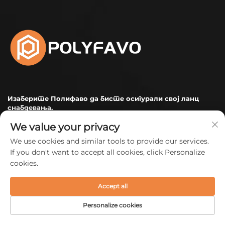
Изаберите Полифаво да бисте осигурали свој ланц
снабдевања.
We value your privacy
We use cookies and similar tools to provide our services.
If you don't want to accept all cookies, click Personalize
Наша компанија
cookies.
PROIZVODI
Accept all
O nama
Personalize cookies
Vesti
Решења