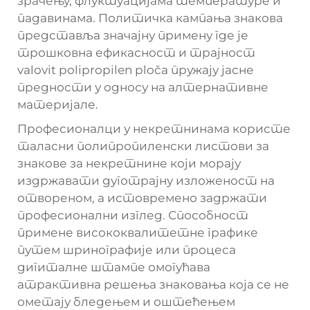
зрачењу, флуктуацијама температуре и
падавинама. Политичка кампања знакова
представља значајну примену где је
трошковна ефикасност и трајност
valovit polipropilen ploča
пружају јасне
предности у односу на алтернативне
материјале.
Професионалци у некретнинама користе
таласни полипропиленски листови за
знакове за некретнине који морају
издржавати дуготрајну изложеност на
отвореном, а истовремено задржати
професионални изглед. Способност
примене висококвалитетне графике
путем шринографије или процеса
дигиталне штампе омогућава
атрактивна решења знаковања која се не
ометају бледењем и оштећењем