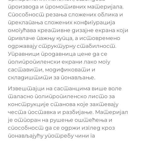
производа и промотивних материјала.
Способност резања сложених облика и
преклапања сложених конфигурација
омогућава креативне дизајне екрана који
привлаче пажњу купца, а истовремено
одржавају структурну стабилност.
Управници продавница цене да се
полипропиленски екрани лако могу
саставити, модификовати и
складиштити за понављање.
Извештајци на састанцима више воле
таласно полипропиленско листо за
конструкције станова које захтевају
честа поставка и разбијање. Материјал
је отпоран на рушење оштећења и
способност да се одржи изглед кроз
понављајућу употребу чини га