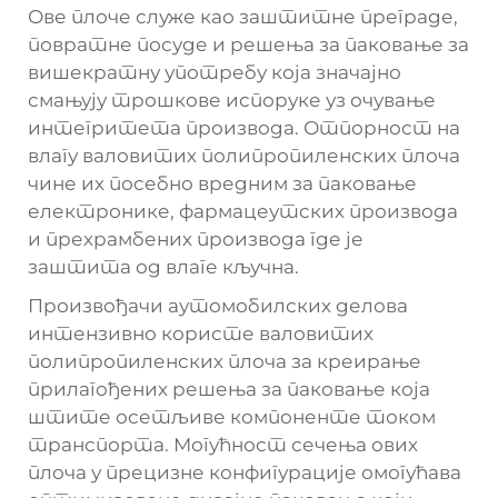
Ове плоче служе као заштитне преграде,
повратне посуде и решења за паковање за
вишекратну употребу која значајно
смањују трошкове испоруке уз очување
интегритета производа. Отпорност на
влагу валовитих полипропиленских плоча
чине их посебно вредним за паковање
електронике, фармацеутских производа
и прехрамбених производа где је
заштита од влаге кључна.
Произвођачи аутомобилских делова
интензивно користе валовитих
полипропиленских плоча за креирање
прилагођених решења за паковање која
штите осетљиве компоненте током
транспорта. Могућност сечења ових
плоча у прецизне конфигурације омогућава