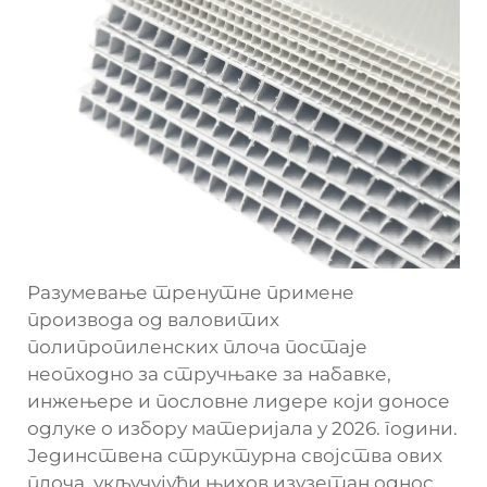
Разумевање тренутне примене
производа од валовитих
полипропиленских плоча постаје
неопходно за стручњаке за набавке,
инжењере и пословне лидере који доносе
одлуке о избору материјала у 2026. години.
Јединствена структурна својства ових
плоча, укључујући њихов изузетан однос