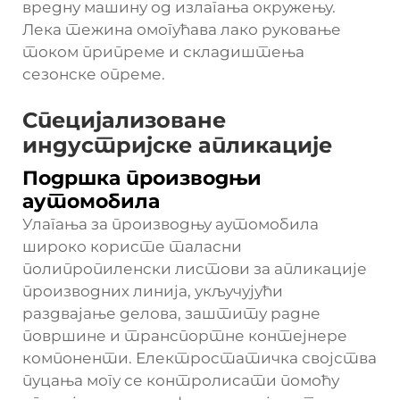
вредну машину од излагања окружењу.
Лека тежина омогућава лако руковање
током припреме и складиштења
сезонске опреме.
Специјализоване
индустријске апликације
Подршка производњи
аутомобила
Улагања за производњу аутомобила
широко користе таласни
полипропиленски листови за апликације
производних линија, укључујући
раздвајање делова, заштиту радне
површине и транспортне контејнере
компоненти. Електростатичка својства
пуцања могу се контролисати помоћу