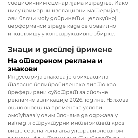
специфичним сценаријама изградње. Иако
нису примарни изолациони материјал,
ови плочи могу допринети целокупној
перформанси зграде када се правилно
интегришу у конструктивне збирке.
Знаци и дисплеј примене
На отвореном реклама и
знакови
Индустрија знакова је прихватила
таласно полипропиленско листо као
преферирани субстрат за спољне
рекламне апликације 2026. године. Њихова
отпорност на временска услови
омогућавају овим плочама да одржавају
изглед и структурни интегритет кроз
више сезона излагања ултравиолетном