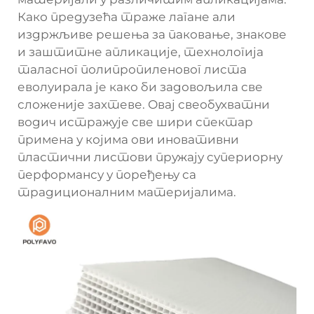
Како предузећа траже лагане али
издржљиве решења за паковање, знакове
и заштитне апликације, технологија
таласног полипропиленовог листа
еволуирала је како би задовољила све
сложеније захтеве. Овај свеобухватни
водич истражује све шири спектар
примена у којима ови иновативни
пластични листови пружају супериорну
перформансу у поређењу са
традиционалним материјалима.