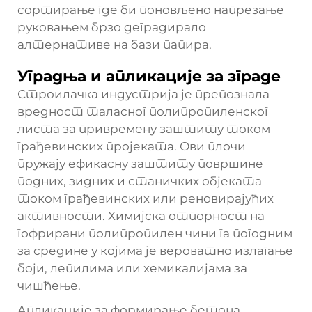
сортирање где би поновљено напрезање
руковањем брзо деградирало
алтернативе на бази папира.
Уградња и апликације за зграде
Строилачка индустрија је препознала
вредност таласног полипропиленског
листа за привремену заштиту током
грађевинских пројеката. Ови плочи
пружају ефикасну заштиту површине
подних, зидних и станичких објеката
током грађевинских или реновирајућих
активности. Химијска отпорност на
гофрирани полипропилен чини га погодним
за средине у којима је вероватно излагање
боји, лепилима или хемикалијама за
чишћење.
Апликације за формирање бетона