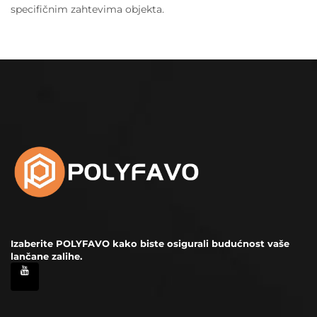
specifičnim zahtevima objekta.
Izaberite POLYFAVO kako biste osigurali budućnost vaše
lančane zalihe.