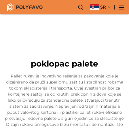
SR
poklopac palete
Pallet rukav je inovativno rešenje za pakovanje koje je
dizajnirano da pruži superiornu zaštitu i stabilnost robama
tokom skladištenja i transporta. Ovaj svestran pribor za
kontejnere sastoji se od krutih, preklopnih zidova koje se
lako pričvršćuju za standardne palete, stvarajući trenutni
sistem za sadržavanje. Napravljeni od trajnih materijala
poput valovitog kartona ili plastike, pallet rukavi efikasno
pretvaraju redovne palete u sigurne jedinice za skladištenje.
Dizajn rukava omogućava brzu montažu i demontažu, što