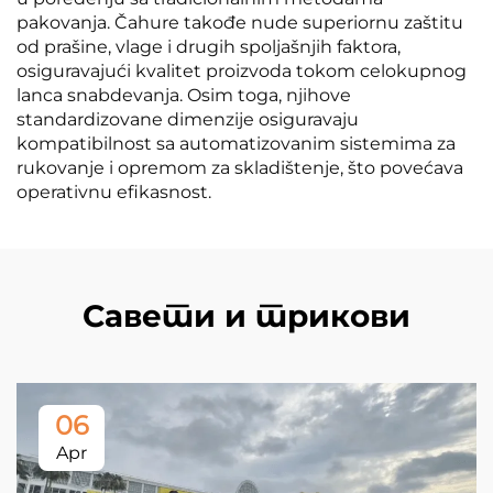
pakovanja. Čahure takođe nude superiornu zaštitu
od prašine, vlage i drugih spoljašnjih faktora,
osiguravajući kvalitet proizvoda tokom celokupnog
lanca snabdevanja. Osim toga, njihove
standardizovane dimenzije osiguravaju
kompatibilnost sa automatizovanim sistemima za
rukovanje i opremom za skladištenje, što povećava
operativnu efikasnost.
Савети и трикови
06
Apr