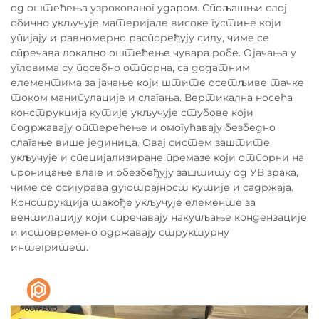
од оштећења узрокованог ударом. Спољашњи слој
обично укључује материјале високе густине који
упијају и равномерно распоређују силу, чиме се
спречава локално оштећење чувара робе. Ојачања у
угловима су посебно отпорна, са додатним
елементима за јачање који штите осетљиве тачке
током манипулације и слагања. Вертикална носећа
конструкција кутије укључује стубове који
подржавају оптерећење и омогућавају безбедно
слагање више јединица. Овај систем заштите
укључује и специјализиране премазе који отпорни на
проницање влаге и обезбеђују заштиту од УВ зрака,
чиме се осигурава дуготрајност кутије и садржаја.
Конструкција такође укључује елементе за
вентилацију који спречавају накупљање кондензације
и истовремено одржавају структурну
интегритет.