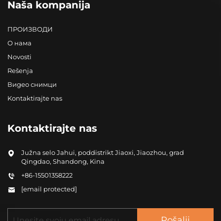
Naša kompanija
ПРОИЗВОДИ
О нама
Novosti
Rešenja
Видео снимци
Kontaktirajte nas
Kontaktirajte nas
Južna selo Jahui, poddistrikt Jiaoxi, Jiaozhou, grad
Qingdao, Shandong, Kina
+86-15501358222
[email protected]
Pošalji