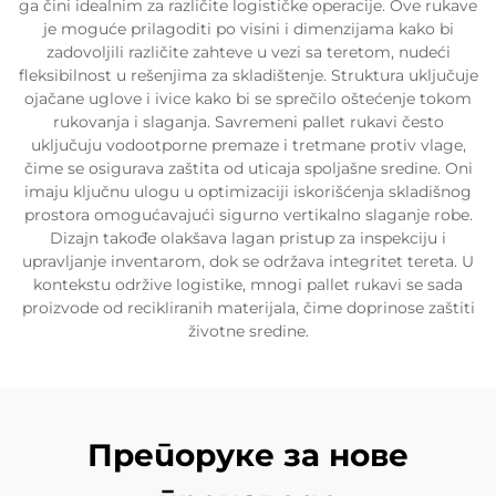
ga čini idealnim za različite logističke operacije. Ove rukave
je moguće prilagoditi po visini i dimenzijama kako bi
zadovoljili različite zahteve u vezi sa teretom, nudeći
fleksibilnost u rešenjima za skladištenje. Struktura uključuje
ojačane uglove i ivice kako bi se sprečilo oštećenje tokom
rukovanja i slaganja. Savremeni pallet rukavi često
uključuju vodootporne premaze i tretmane protiv vlage,
čime se osigurava zaštita od uticaja spoljašne sredine. Oni
imaju ključnu ulogu u optimizaciji iskorišćenja skladišnog
prostora omogućavajući sigurno vertikalno slaganje robe.
Dizajn takođe olakšava lagan pristup za inspekciju i
upravljanje inventarom, dok se održava integritet tereta. U
kontekstu održive logistike, mnogi pallet rukavi se sada
proizvode od recikliranih materijala, čime doprinose zaštiti
životne sredine.
Препоруке за нове