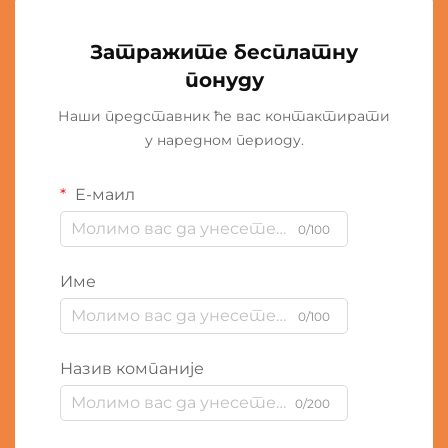
Затражите бесплатну
понуду
Наши представник ће вас контактирати
у наредном периоду.
Е-маил
0/100
Име
0/100
Назив компаније
0/200