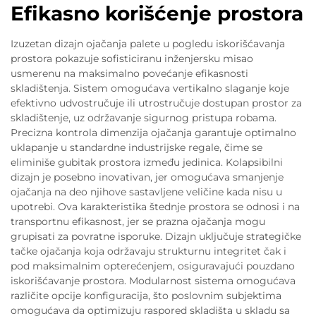
Efikasno korišćenje prostora
Izuzetan dizajn ojačanja palete u pogledu iskorišćavanja
prostora pokazuje sofisticiranu inženjersku misao
usmerenu na maksimalno povećanje efikasnosti
skladištenja. Sistem omogućava vertikalno slaganje koje
efektivno udvostručuje ili utrostručuje dostupan prostor za
skladištenje, uz održavanje sigurnog pristupa robama.
Precizna kontrola dimenzija ojačanja garantuje optimalno
uklapanje u standardne industrijske regale, čime se
eliminiše gubitak prostora između jedinica. Kolapsibilni
dizajn je posebno inovativan, jer omogućava smanjenje
ojačanja na deo njihove sastavljene veličine kada nisu u
upotrebi. Ova karakteristika štednje prostora se odnosi i na
transportnu efikasnost, jer se prazna ojačanja mogu
grupisati za povratne isporuke. Dizajn uključuje strategičke
tačke ojačanja koja održavaju strukturnu integritet čak i
pod maksimalnim opterećenjem, osiguravajući pouzdano
iskorišćavanje prostora. Modularnost sistema omogućava
različite opcije konfiguracija, što poslovnim subjektima
omogućava da optimizuju raspored skladišta u skladu sa