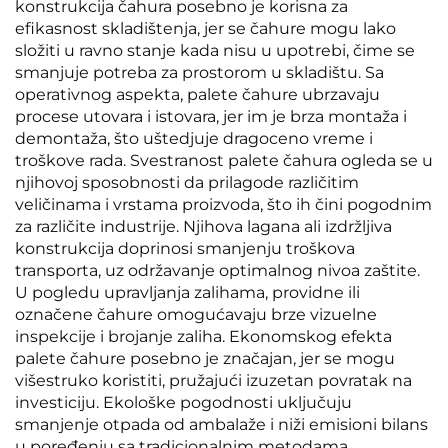
konstrukcija čahura posebno je korisna za
efikasnost skladištenja, jer se čahure mogu lako
složiti u ravno stanje kada nisu u upotrebi, čime se
smanjuje potreba za prostorom u skladištu. Sa
operativnog aspekta, palete čahure ubrzavaju
procese utovara i istovara, jer im je brza montaža i
demontaža, što uštedjuje dragoceno vreme i
troškove rada. Svestranost palete čahura ogleda se u
njihovoj sposobnosti da prilagode različitim
veličinama i vrstama proizvoda, što ih čini pogodnim
za različite industrije. Njihova lagana ali izdržljiva
konstrukcija doprinosi smanjenju troškova
transporta, uz održavanje optimalnog nivoa zaštite.
U pogledu upravljanja zalihama, providne ili
označene čahure omogućavaju brze vizuelne
inspekcije i brojanje zaliha. Ekonomskog efekta
palete čahure posebno je značajan, jer se mogu
višestruko koristiti, pružajući izuzetan povratak na
investiciju. Ekološke pogodnosti uključuju
smanjenje otpada od ambalaže i niži emisioni bilans
u poređenju sa tradicionalnim metodama