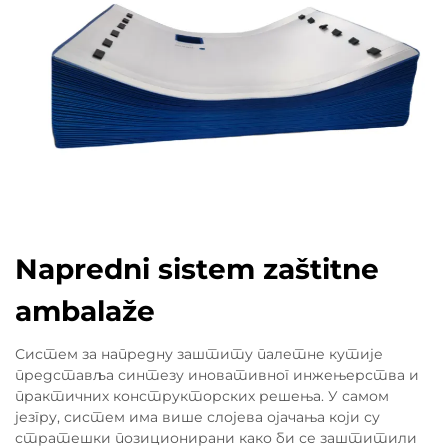
Napredni sistem zaštitne
ambalaže
Систем за напредну заштиту палетне кутије
представља синтезу иновативног инжењерства и
практичних конструкторских решења. У самом
језгру, систем има више слојева ојачања који су
стратешки позиционирани како би се заштитили