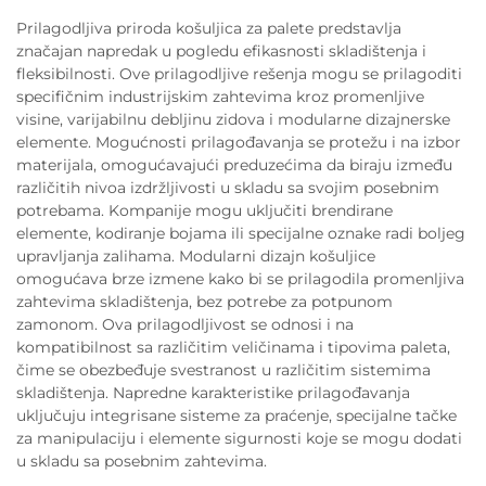
Prilagodljiva priroda košuljica za palete predstavlja
značajan napredak u pogledu efikasnosti skladištenja i
fleksibilnosti. Ove prilagodljive rešenja mogu se prilagoditi
specifičnim industrijskim zahtevima kroz promenljive
visine, varijabilnu debljinu zidova i modularne dizajnerske
elemente. Mogućnosti prilagođavanja se protežu i na izbor
materijala, omogućavajući preduzećima da biraju između
različitih nivoa izdržljivosti u skladu sa svojim posebnim
potrebama. Kompanije mogu uključiti brendirane
elemente, kodiranje bojama ili specijalne oznake radi boljeg
upravljanja zalihama. Modularni dizajn košuljice
omogućava brze izmene kako bi se prilagodila promenljiva
zahtevima skladištenja, bez potrebe za potpunom
zamonom. Ova prilagodljivost se odnosi i na
kompatibilnost sa različitim veličinama i tipovima paleta,
čime se obezbeđuje svestranost u različitim sistemima
skladištenja. Napredne karakteristike prilagođavanja
uključuju integrisane sisteme za praćenje, specijalne tačke
za manipulaciju i elemente sigurnosti koje se mogu dodati
u skladu sa posebnim zahtevima.