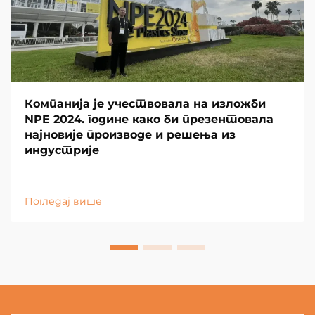
Компанија је учествовала на изложби
NPE 2024. године како би презентовала
најновије производе и решења из
индустрије
Погледај више