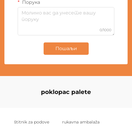
Порука
0/1000
Пошаљи
poklopac palete
štitnik za podove
rukavna ambalaža