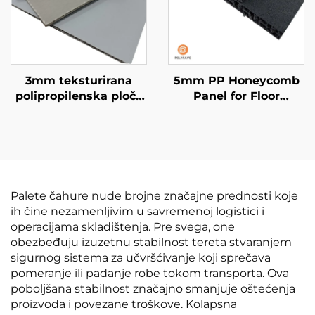
3mm teksturirana
5mm PP Honeycomb
polipropilenska ploča
Panel for Floor
sa strukturama u
Protection
obliku pčelinjih ćelija
Palete čahure nude brojne značajne prednosti koje
ih čine nezamenljivim u savremenoj logistici i
operacijama skladištenja. Pre svega, one
obezbeđuju izuzetnu stabilnost tereta stvaranjem
sigurnog sistema za učvršćivanje koji sprečava
pomeranje ili padanje robe tokom transporta. Ova
poboljšana stabilnost značajno smanjuje oštećenja
proizvoda i povezane troškove. Kolapsna