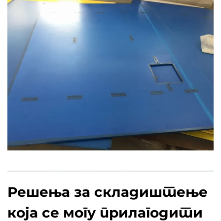
Решења за складиштење
која се могу прилагодити