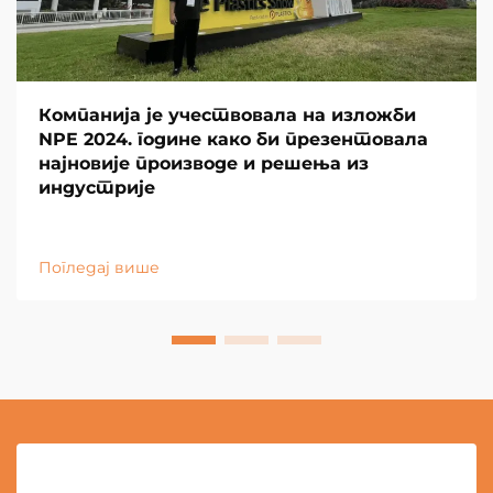
Компанија је учествовала на изложби
NPE 2024. године како би презентовала
најновије производе и решења из
индустрије
Погледај више