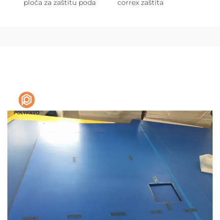
ploča za zaštitu poda
correx zaštita