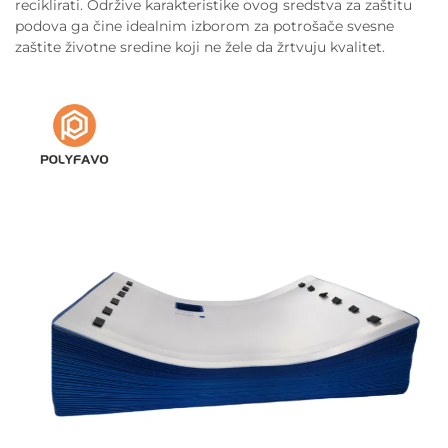
reciklirati. Održive karakteristike ovog sredstva za zaštitu
podova ga čine idealnim izborom za potrošače svesne
zaštite životne sredine koji ne žele da žrtvuju kvalitet.