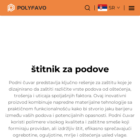
SR
štitnik za podove
Podni čuvar predstavlja ključno rešenje za zaštitu koje je
dizajnirano da zaštiti različite vrste podova od oštećenja,
trošenja i uticaja spoljašnjih faktora. Ovaj inovativni
proizvod kombinuje napredne materijalne tehnologije sa
praktičnom funkcionalnošću kako bi stvorio jaku barijeru
između vaših podova i potencijalnih opasnosti. Podni čuvar
koristi polimere visokog kvaliteta i zaštitne smeše koji
formiraju providan, ali izdržljiv štit, efikasno sprečavajući
ogrebotine, oguljotine, mrlje i oštećenja usled vlage.