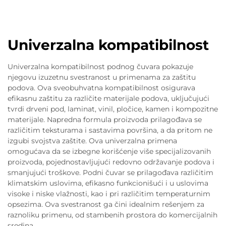
Univerzalna kompatibilnost
Univerzalna kompatibilnost podnog čuvara pokazuje
njegovu izuzetnu svestranost u primenama za zaštitu
podova. Ova sveobuhvatna kompatibilnost osigurava
efikasnu zaštitu za različite materijale podova, uključujući
tvrdi drveni pod, laminat, vinil, pločice, kamen i kompozitne
materijale. Napredna formula proizvoda prilagođava se
različitim teksturama i sastavima površina, a da pritom ne
izgubi svojstva zaštite. Ova univerzalna primena
omogućava da se izbegne korišćenje više specijalizovanih
proizvoda, pojednostavljujući redovno održavanje podova i
smanjujući troškove. Podni čuvar se prilagođava različitim
klimatskim uslovima, efikasno funkcionišući i u uslovima
visoke i niske vlažnosti, kao i pri različitim temperaturnim
opsezima. Ova svestranost ga čini idealnim rešenjem za
raznoliku primenu, od stambenih prostora do komercijalnih
sredina.