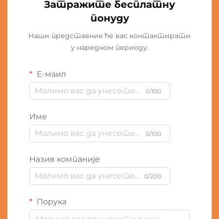
Затражите бесплатну
понуду
Наши представник ће вас контактирати
у наредном периоду.
Е-маил
0/100
Име
0/100
Назив компаније
0/200
Порука