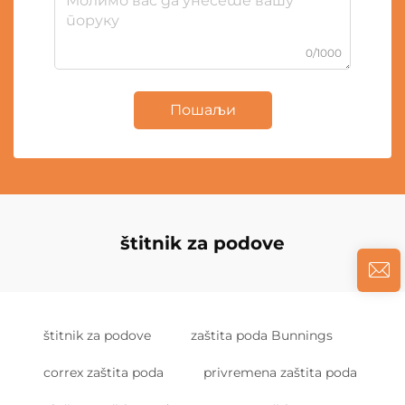
0/1000
Пошаљи
štitnik za podove
štitnik za podove
zaštita poda Bunnings
correx zaštita poda
privremena zaštita poda