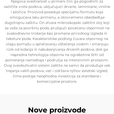
Njegova svestranost u primeni čini ga pogodnim za
različite vrste podova, uključujući drvene, laminirane, vinilne
i pločice. Proizvod poseduje specijalnu formulu koja
omogućava laku primenu, a istovremeno obezbeđuje
dugotrajnu zaštitu. On stvara mikroskopski zaštitni sloj koji
se veže za površinu poda, pružajući povećanu otpornost na
svakodnevno trošenje bez promene prirodnog izgleda ili
teksture poda. Karakteristike podnog čuvara otpornog na
vlagu pomažu u sprečavanju oštećenja vodom i smanjuju
rizik od kidanja ili nabubanjivanja drvenih podova, dok ga
napredna tehnologija otporna na ogrebotine štiti od
pomeranja nameštaja i područja sa intenzivnim prolazom.
Ovaj sveobuhvatni sistem zaštite ne samo da produžuje vek
trajanja vaših podova, već i održava njihov estetski izgled,
čime postaje neophodna investicija za stambene i
komercijalne prostore.
Nove proizvode