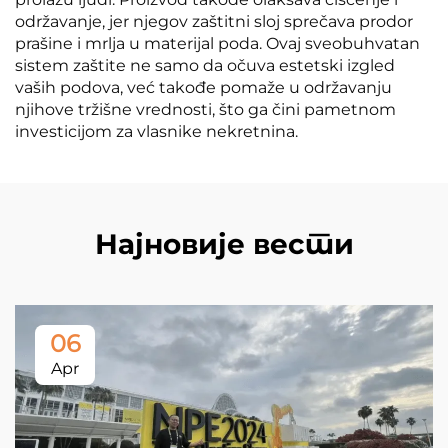
održavanje, jer njegov zaštitni sloj sprečava prodor
prašine i mrlja u materijal poda. Ovaj sveobuhvatan
sistem zaštite ne samo da očuva estetski izgled
vaših podova, već takođe pomaže u održavanju
njihove tržišne vrednosti, što ga čini pametnom
investicijom za vlasnike nekretnina.
Најновије вести
06
Apr