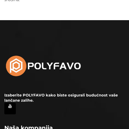
Izaberite POLYFAVO kako biste osigurali budućnost vaše
lančane zalihe.
Naša kompanija