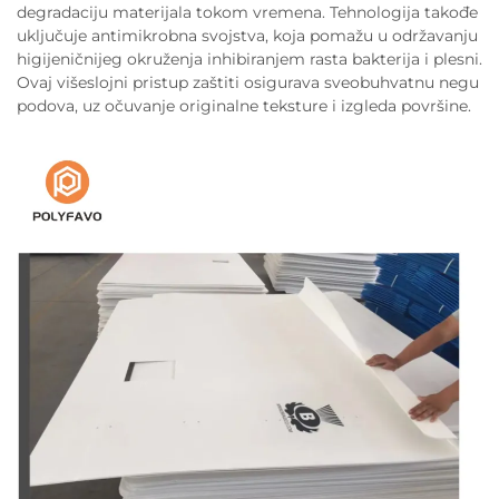
degradaciju materijala tokom vremena. Tehnologija takođe
uključuje antimikrobna svojstva, koja pomažu u održavanju
higijeničnijeg okruženja inhibiranjem rasta bakterija i plesni.
Ovaj višeslojni pristup zaštiti osigurava sveobuhvatnu negu
podova, uz očuvanje originalne teksture i izgleda površine.