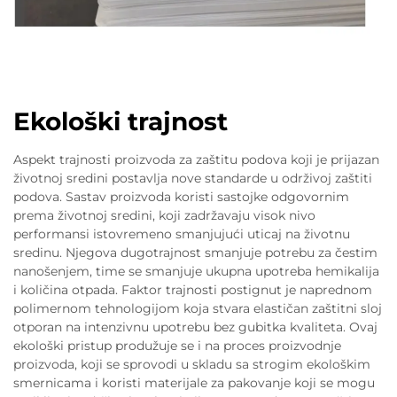
Ekološki trajnost
Aspekt trajnosti proizvoda za zaštitu podova koji je prijazan
životnoj sredini postavlja nove standarde u održivoj zaštiti
podova. Sastav proizvoda koristi sastojke odgovornim
prema životnoj sredini, koji zadržavaju visok nivo
performansi istovremeno smanjujući uticaj na životnu
sredinu. Njegova dugotrajnost smanjuje potrebu za čestim
nanošenjem, time se smanjuje ukupna upotreba hemikalija
i količina otpada. Faktor trajnosti postignut je naprednom
polimernom tehnologijom koja stvara elastičan zaštitni sloj
otporan na intenzivnu upotrebu bez gubitka kvaliteta. Ovaj
ekološki pristup produžuje se i na proces proizvodnje
proizvoda, koji se sprovodi u skladu sa strogim ekološkim
smernicama i koristi materijale za pakovanje koji se mogu