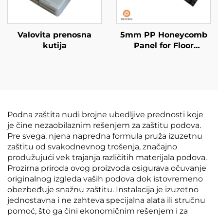
Valovita prenosna
5mm PP Honeycomb
kutija
Panel for Floor
Protection
Podna zaštita nudi brojne ubedljive prednosti koje
je čine nezaobilaznim rešenjem za zaštitu podova.
Pre svega, njena napredna formula pruža izuzetnu
zaštitu od svakodnevnog trošenja, značajno
produžujući vek trajanja različitih materijala podova.
Prozirna priroda ovog proizvoda osigurava očuvanje
originalnog izgleda vaših podova dok istovremeno
obezbeđuje snažnu zaštitu. Instalacija je izuzetno
jednostavna i ne zahteva specijalna alata ili stručnu
pomoć, što ga čini ekonomičnim rešenjem i za