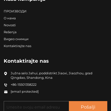
ПРОИЗВОДИ
О нама
Novosti
Rešenja
Видео снимци
Kontaktirajte nas
Kontaktirajte nas
Južna selo Jahui, poddistrikt Jiaoxi, Jiaozhou, grad
Qingdao, Shandong, Kina
+86-15501358222
[email protected]
Pošalji