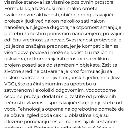
vlasnike stanova i za vlasnike poslovnih prostora.
Formula koja brzo suši minimalno ometa
svakodnevne aktivnosti, obično omogućavajući
prolazak ljudi već nakon nekoliko sati nakon
nanošenja. Njegova dugotrajna otpornost smanjuje
potrebu za čestim ponovnim nanošenjem, pružajući
odličnu vrednost za novac. Svestranost proizvoda je
još jedna značajna prednost, jer je kompatibilan sa
više tipova podova i može se koristiti u različitim
uslovima, od komercijalnih prostora sa velikim
brojem posetilaca do stambenih objekata. Zaštita
životne sredine ostvarena je kroz formulaciju sa
niskim sadržajem letljivih organskih jedinjenja (low-
VOC), što ga čini sigurnim za upotrebu u
zatvorenom i ekološki odgovornim. Vodootporne
osobine pružaju dodatni sloj zaštite od prolivenih
tečnosti i vlažnosti, sprečavajući skupljenje štete od
vode. Tehnologija otporna na ogrebotine pomaže da
se očuva izgled poda čak i u oblastima koje su
izložene pomeranju teških nameštaja ili čestanom
prolazu ljudi. Proizvod takođe olakšava čišćenje i