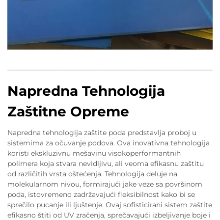
Napredna Tehnologija
Zaštitne Opreme
Napredna tehnologija zaštite poda predstavlja proboj u
sistemima za očuvanje podova. Ova inovativna tehnologija
koristi ekskluzivnu mešavinu visokoperformantnih
polimera koja stvara nevidljivu, ali veoma efikasnu zaštitu
od različitih vrsta oštećenja. Tehnologija deluje na
molekularnom nivou, formirajući jake veze sa površinom
poda, istovremeno zadržavajući fleksibilnost kako bi se
sprečilo pucanje ili ljuštenje. Ovaj sofisticirani sistem zaštite
efikasno štiti od UV zračenja, sprečavajući izbeljivanje boje i