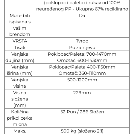
(poklopac i paleta) i rukav od 100%
neuređenog PP - Ukupno 67% reciklirano
Može biti
Da
ispisana s
vašim
brendom
VRSTA
Tvrdo
Tisak
Po zahtjevu
Vanjska
Poklopac/Paleta: 700-1470mm
duljina (mm)
Omotač: 600-1430mm
Vanjska
Poklopac/Paleta 400-1150mm
širina (mm)
Omotač: 360-1110mm
Vanjska
500-1200mm
visina
Visina
229mm
složena
(mm)
Količina
52 Pun / 286 Složen
prikolice/ka
miona
Maks.
500 kg (složeno 2:1)