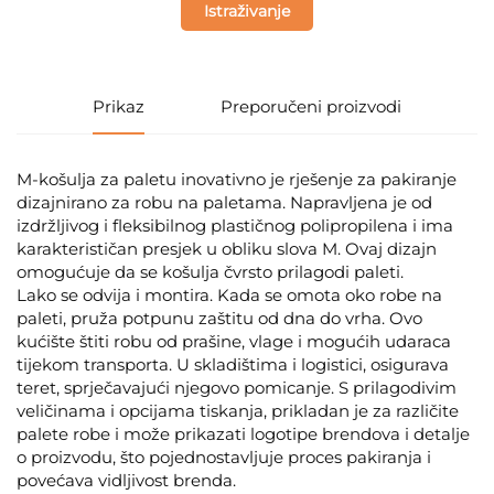
Istraživanje
Prikaz
Preporučeni proizvodi
M-košulja za paletu inovativno je rješenje za pakiranje
dizajnirano za robu na paletama. Napravljena je od
izdržljivog i fleksibilnog plastičnog polipropilena i ima
karakterističan presjek u obliku slova M. Ovaj dizajn
omogućuje da se košulja čvrsto prilagodi paleti.
Lako se odvija i montira. Kada se omota oko robe na
paleti, pruža potpunu zaštitu od dna do vrha. Ovo
kućište štiti robu od prašine, vlage i mogućih udaraca
tijekom transporta. U skladištima i logistici, osigurava
teret, sprječavajući njegovo pomicanje. S prilagodivim
veličinama i opcijama tiskanja, prikladan je za različite
palete robe i može prikazati logotipe brendova i detalje
o proizvodu, što pojednostavljuje proces pakiranja i
povećava vidljivost brenda.