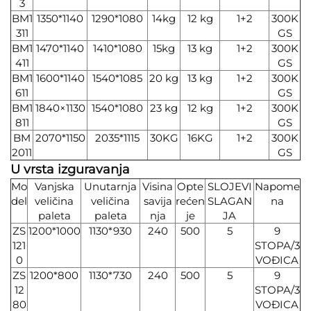
3
BM1
1350*1140
1290*1080
14kg
12 kg
1+2
300K
311
GS
BM1
1470*1140
1410*1080
15kg
13 kg
1+2
300K
411
GS
BM1
1600*1140
1540*1085
20 kg
13 kg
1+2
300K
611
GS
BM1
1840×1130
1540*1080
23 kg
12 kg
1+2
300K
811
GS
BM
2070*1150
2035*1115
30KG
16KG
1+2
300K
2011
GS
U
vrsta izguravanja
Mo
Vanjska
Unutarnja
Visina
Opte
SLOJEVI
Napome
del
veličina
veličina
savija
rećen
SLAGAN
na
paleta
paleta
nja
je
JA
ZS
1200*1000
1130*930
240
500
5
9
121
STOPA/3
0
VOĐICA
ZS
1200*800
1130*730
240
500
5
9
12
STOPA/3
80
VOĐICA