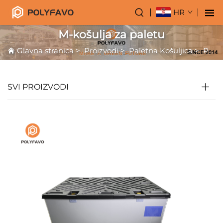
HR
M-košulja za paletu
Glavna stranica
>
Proizvodi
>
Paletna Košuljica
>
PP Stanična Košuljica
SVI PROIZVODI