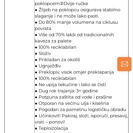
poklopcem②Dvije ručke
● Žlijeb na poklopcu osigurava stabilno
slaganje i ne može lako pasti.
● Do 80% manje volumena na ciklusu
povrata
● Više od 70% lakši od tradicionalnih
kaveza za palete
● 100% reciklabilan
● Složiv
● Prikladan za okoliš
● Ugnježđiv
● Preklopiv, visok omjer preklapanja
● 100% reciklabilan
● Ne upija tekućine i lako se čisti
● Dug rok trajanja: 3+ godine
● Potpuna zaštita od vode i prašine
● Otporan na većinu ulja i kiselina
● Pogodan za pametnu logističku obradu
● Učinkovit! Pakiraj, složi, isporuči, presavij,
vrati – ponovi!
● Teploizolacija