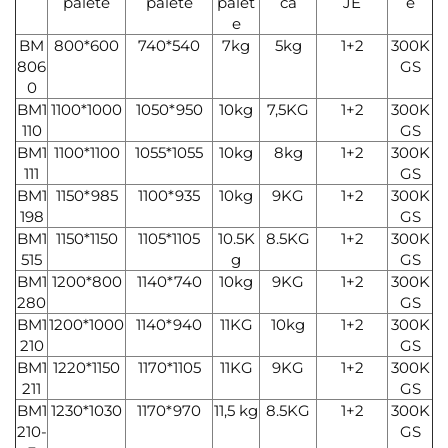
palete
palete
palet
ca
JE
e
e
BM
800*600
740*540
7kg
5kg
1+2
300K
806
GS
0
BM1
1100*1000
1050*950
10kg
7,5KG
1+2
300K
110
GS
BM1
1100*1100
1055*1055
10kg
8kg
1+2
300K
111
GS
BM1
1150*985
1100*935
10kg
9KG
1+2
300K
198
GS
BM1
1150*1150
1105*1105
10.5K
8.5KG
1+2
300K
515
g
GS
BM1
1200*800
1140*740
10kg
9KG
1+2
300K
280
GS
BM1
1200*1000
1140*940
11KG
10kg
1+2
300K
210
GS
BM1
1220*1150
1170*1105
11KG
9KG
1+2
300K
211
GS
BM1
1230*1030
1170*970
11,5 kg
8.5KG
1+2
300K
210-
GS