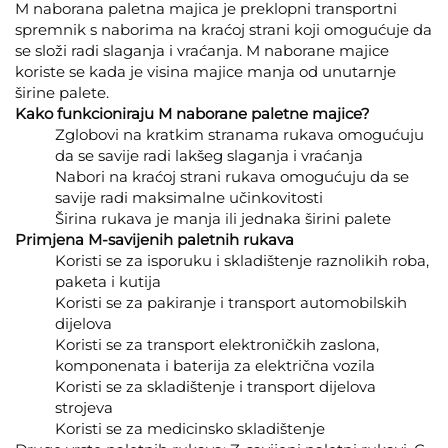
M naborana paletna majica je preklopni transportni
spremnik s naborima na kraćoj strani koji omogućuje da
se složi radi slaganja i vraćanja. M naborane majice
koriste se kada je visina majice manja od unutarnje
širine palete.
Kako funkcioniraju M naborane paletne majice?
Zglobovi na kratkim stranama rukava omogućuju
da se savije radi lakšeg slaganja i vraćanja
Nabori na kraćoj strani rukava omogućuju da se
savije radi maksimalne učinkovitosti
Širina rukava je manja ili jednaka širini palete
Primjena M-savijenih paletnih rukava
Koristi se za isporuku i skladištenje raznolikih roba,
paketa i kutija
Koristi se za pakiranje i transport automobilskih
dijelova
Koristi se za transport elektroničkih zaslona,
komponenata i baterija za električna vozila
Koristi se za skladištenje i transport dijelova
strojeva
Koristi se za medicinsko skladištenje