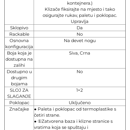
kontejnera.)
Klizače fiksirajte na mjesto i tako
osigurajte rukav, paletu i poklopac.
Upravlja
Sklopivo
Da
Rackable
No
Osnovna
Na devet nogu
konfiguracija
Boja koja je
Siva, Crna
dostupna na
zalihi
Dostupno u
No
drugim
bojama
SLOJ ZA
1+2
SLAGANJE
Poklopac
Uključeno
Značajke
● Paleta i poklopac od termoplastike s
četiri strane.
● ①Zatvorena baza i klizne stranice s
vratima koja se spuštaju i