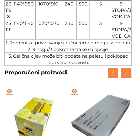
ZS
1140*980
1070*910
240
500
5
9
119
STOPA/3
8
VOĐICA
ZS
1140*1140
1070*1070
240
500
5
9
1111
STOPA/3
VOĐICA
1. Remeni za privezivanje i ručni remen mogu se dodati
2. 9 nogu/3 pokretne trake su opcije.
3. Čelična cijev može biti dodata na paletu i poklopac
radi veće nosivosti.
Preporučeni proizvodi