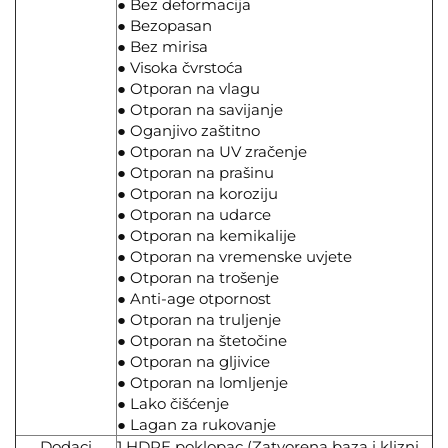
● Bez deformacija
● Bezopasan
● Bez mirisa
● Visoka čvrstoća
● Otporan na vlagu
● Otporan na savijanje
● Oganjivo zaštitno
● Otporan na UV zračenje
● Otporan na prašinu
● Otporan na koroziju
● Otporan na udarce
● Otporan na kemikalije
● Otporan na vremenske uvjete
● Otporan na trošenje
● Anti-age otpornost
● Otporan na truljenje
● Otporan na štetočine
● Otporan na gljivice
● Otporan na lomljenje
● Lako čišćenje
● Lagan za rukovanje
Dodaci
1 HDPE poklopac (Zatvorena baza i klizni