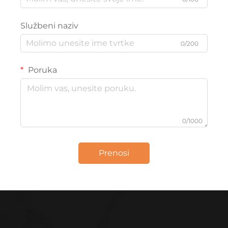
Službeni naziv
0/200
Poruka
0/1000
Prenosi