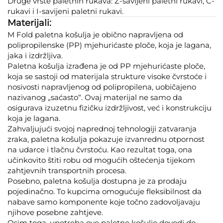
Druge vrste paletnih rukava: Z-savijeni paletni rukavi, C-
rukavi i I-savijeni paletni rukavi.
Materijali:
M Fold paletna košulja je obično napravljena od
polipropilenske (PP) mjehurićaste ploče, koja je lagana,
jaka i izdržljiva.
Paletna košulja izrađena je od PP mjehurićaste ploče,
koja se sastoji od materijala strukture visoke čvrstoće i
nosivosti napravljenog od polipropilena, uobičajeno
nazivanog „saćasto“. Ovaj materijal ne samo da
osigurava izuzetnu fizičku izdržljivost, već i konstrukciju
koja je lagana.
Zahvaljujući svojoj naprednoj tehnologiji zatvaranja
zraka, paletna košulja pokazuje izvanrednu otpornost
na udarce i tlačnu čvrstoću. Kao rezultat toga, ona
učinkovito štiti robu od mogućih oštećenja tijekom
zahtjevnih transportnih procesa.
Posebno, paletna košulja dostupna je za prodaju
pojedinačno. To kupcima omogućuje fleksibilnost da
nabave samo komponente koje točno zadovoljavaju
njihove posebne zahtjeve.
Osim toga, upotreba ove paletne košulje dovodi do