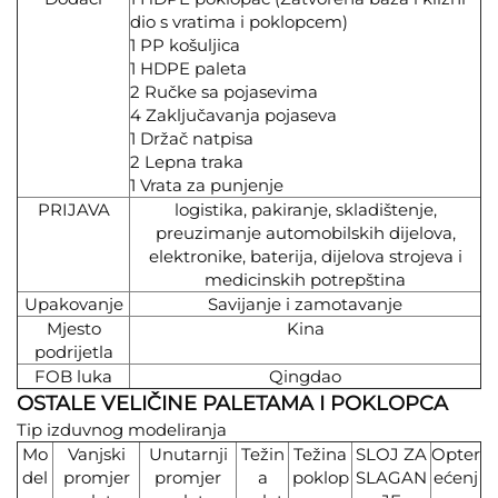
dio s vratima i poklopcem)
1 PP košuljica
1 HDPE paleta
2 Ručke sa pojasevima
4 Zaključavanja pojaseva
1 Držač natpisa
2 Lepna traka
1 Vrata za punjenje
PRIJAVA
logistika, pakiranje, skladištenje,
preuzimanje automobilskih dijelova,
elektronike, baterija, dijelova strojeva i
medicinskih potrepština
Upakovanje
Savijanje i zamotavanje
Mjesto
Kina
podrijetla
FOB luka
Qingdao
OSTALE VELIČINE PALETAMA I POKLOPCA
Tip izduvnog modeliranja
Mo
Vanjski
Unutarnji
Težin
Težina
SLOJ ZA
Opter
del
promjer
promjer
a
poklop
SLAGAN
ećenj