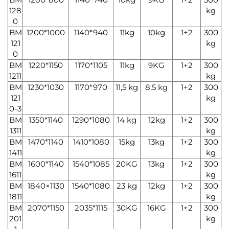
128
kg
0
BM
1200*1000
1140*940
11kg
10kg
1+2
300
121
kg
0
BM
1220*1150
1170*1105
11kg
9KG
1+2
300
1211
kg
BM
1230*1030
1170*970
11,5 kg
8,5 kg
1+2
300
121
kg
0-3
BM
1350*1140
1290*1080
14 kg
12kg
1+2
300
1311
kg
BM
1470*1140
1410*1080
15kg
13kg
1+2
300
1411
kg
BM
1600*1140
1540*1085
20KG
13kg
1+2
300
1611
kg
BM
1840×1130
1540*1080
23 kg
12kg
1+2
300
1811
kg
BM
2070*1150
2035*1115
30KG
16KG
1+2
300
201
kg