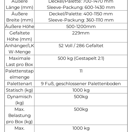
Äußere
Deckel/Palette: 700-1470 mm
Länge (mm)
Sleeve-Packung: 600-1430 mm
Äußere
Deckel/Palette: 400-1150 mm
Breite (mm)
Sleeve-Packung: 360-1110 mm
Äußere Höhe
500-1200mm
Gefaltete
229mm
Höhe (mm)
Anhänger/LK
52 Voll / 286 Gefaltet
W-Menge
Maximale
500 kg (Gestapelt 2:1)
Last pro Box
Palettenstap
11
elmenge
Palettenart
9 Fuß, geschlossener Palettenboden
Statisch (kg)
1000 kg
Dynamisch
500kg
(kg)
Max.
500kg
Belastung
pro Box (kg)
Max.
1000 kg