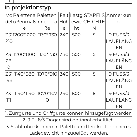
1
In
projektionstyp
Mo
Palettena
Paletteni
Falt
Lastg
STAPELS
Anmerkun
del
ußenmaß
nnenma
Höh
ewic
CHICHTE
g
l
e
ße
e
ht
N
ZS1
1200*1000
1130*930
240
500
5
9 FUSS/3
210
LAUFLÄNG
EN
ZS1
1200*800
1130*730
240
500
5
9 FUSS/3
28
LAUFLÄNG
0
EN
ZS1
1140*980
1070*910
240
500
5
9 FUSS/3
198
LAUFLÄNG
EN
ZS1
1140*1140
1070*107
240
500
5
9 FUSS/3
111
0
LAUFLÄNG
EN
1. Zurrgurte und Griffgurte können hinzugefügt werden
2. 9 Fuß/3 Träger sind optional erhältlich.
3. Stahlrohre können in Palette und Deckel für höheres
Ladegewicht hinzugefügt werden.