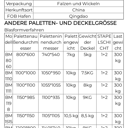
Verpackung
Falzen und Wickeln
Herkunftsort
China
FOB Hafen
Qingdao
ANDERE PALETTEN- UND DECKELGRÖSSE
Blasformverfahren
Mo
Palettenau
Palettenin
Palett
Gewicht
STAPE
Last
dell
ßendurchm
nendurch
engew
der
LSCHI
gewi
esser
messer
icht
Deckel
CHT
cht
BM
800*600
740*540
7kg
5kg
1+2
300
80
kg
60
BM
1100*1000
1050*950
10kg
7.5KG
1+2
300
1110
kg
BM
1100*1100
1055*1055
10kg
8kg
1+2
300
1111
kg
BM
1150*985
1100*935
10kg
9KG
1+2
300
119
kg
8
BM
1150*1150
1105*1105
10,5 kg
8,5 kg
1+2
300
1515
kg
BM
1200*800
1140*740
10kg
9KG
1+2
300