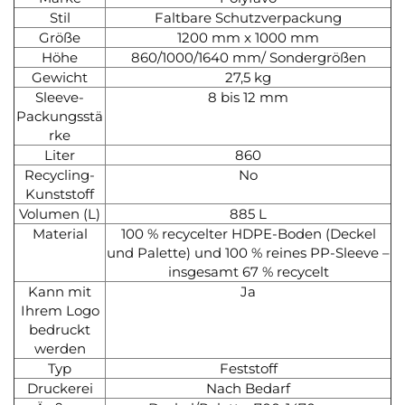
Stil
Faltbare Schutzverpackung
Größe
1200 mm x 1000 mm
Höhe
860/1000/1640 mm/ Sondergrößen
Gewicht
27,5 kg
Sleeve-
8 bis 12 mm
Packungsstä
rke
Liter
860
Recycling-
No
Kunststoff
Volumen (L)
885 L
Material
100 % recycelter HDPE-Boden (Deckel
und Palette) und 100 % reines PP-Sleeve –
insgesamt 67 % recycelt
Kann mit
Ja
Ihrem Logo
bedruckt
werden
Typ
Feststoff
Druckerei
Nach Bedarf