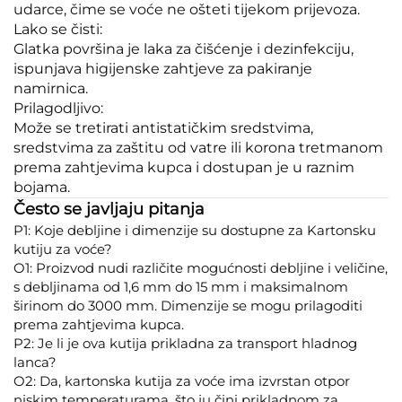
udarce, čime se voće ne ošteti tijekom prijevoza.
Lako se čisti:
Glatka površina je laka za čišćenje i dezinfekciju,
ispunjava higijenske zahtjeve za pakiranje
namirnica.
Prilagodljivo:
Može se tretirati antistatičkim sredstvima,
sredstvima za zaštitu od vatre ili korona tretmanom
prema zahtjevima kupca i dostupan je u raznim
bojama.
Često se javljaju pitanja
P1: Koje debljine i dimenzije su dostupne za Kartonsku
kutiju za voće?
O1: Proizvod nudi različite mogućnosti debljine i veličine,
s debljinama od 1,6 mm do 15 mm i maksimalnom
širinom do 3000 mm. Dimenzije se mogu prilagoditi
prema zahtjevima kupca.
P2: Je li je ova kutija prikladna za transport hladnog
lanca?
O2: Da, kartonska kutija za voće ima izvrstan otpor
niskim temperaturama, što ju čini prikladnom za