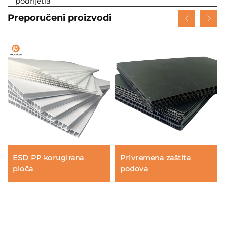
podrijetla
Preporučeni proizvodi
ESD PP korugirana
Privremena zaštita
ploča
podova