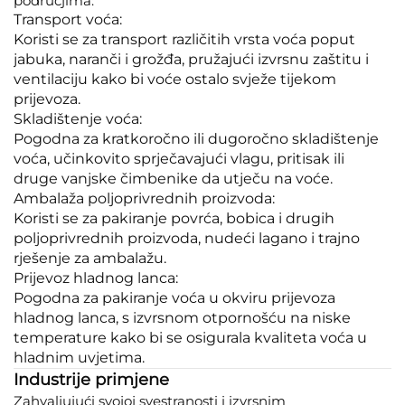
područjima:
Transport voća:
Koristi se za transport različitih vrsta voća poput
jabuka, naranči i grožđa, pružajući izvrsnu zaštitu i
ventilaciju kako bi voće ostalo svježe tijekom
prijevoza.
Skladištenje voća:
Pogodna za kratkoročno ili dugoročno skladištenje
voća, učinkovito sprječavajući vlagu, pritisak ili
druge vanjske čimbenike da utječu na voće.
Ambalaža poljoprivrednih proizvoda:
Koristi se za pakiranje povrća, bobica i drugih
poljoprivrednih proizvoda, nudeći lagano i trajno
rješenje za ambalažu.
Prijevoz hladnog lanca:
Pogodna za pakiranje voća u okviru prijevoza
hladnog lanca, s izvrsnom otpornošću na niske
temperature kako bi se osigurala kvaliteta voća u
hladnim uvjetima.
Industrije primjene
Zahvaljujući svojoj svestranosti i izvrsnim