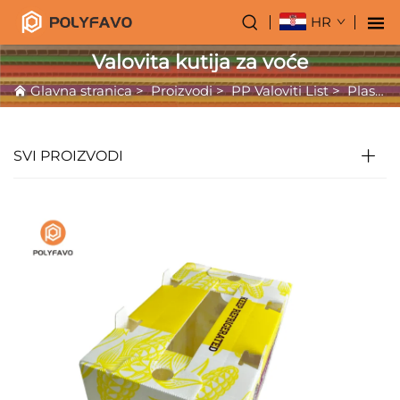
HR
Valovita kutija za voće
Glavna stranica
>
Proizvodi
>
PP Valoviti List
>
Plastična Valovita Kutija
SVI PROIZVODI