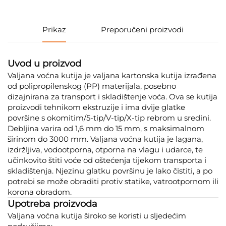
Prikaz
Preporučeni proizvodi
Uvod u proizvod
Valjana voćna kutija je valjana kartonska kutija izrađena
od polipropilenskog (PP) materijala, posebno
dizajnirana za transport i skladištenje voća. Ova se kutija
proizvodi tehnikom ekstruzije i ima dvije glatke
površine s okomitim/5-tip/V-tip/X-tip rebrom u sredini.
Debljina varira od 1,6 mm do 15 mm, s maksimalnom
širinom do 3000 mm. Valjana voćna kutija je lagana,
izdržljiva, vodootporna, otporna na vlagu i udarce, te
učinkovito štiti voće od oštećenja tijekom transporta i
skladištenja. Njezinu glatku površinu je lako čistiti, a po
potrebi se može obraditi protiv statike, vatrootpornom ili
korona obradom.
Upotreba proizvoda
Valjana voćna kutija široko se koristi u sljedećim