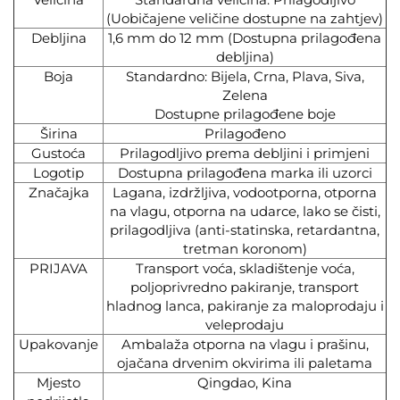
(Uobičajene veličine dostupne na zahtjev)
Debljina
1,6 mm do 12 mm (Dostupna prilagođena
debljina)
Boja
Standardno: Bijela, Crna, Plava, Siva,
Zelena
Dostupne prilagođene boje
Širina
Prilagođeno
Gustoća
Prilagodljivo prema debljini i primjeni
Logotip
Dostupna prilagođena marka ili uzorci
Značajka
Lagana, izdržljiva, vodootporna, otporna
na vlagu, otporna na udarce, lako se čisti,
prilagodljiva (anti-statinska, retardantna,
tretman koronom)
PRIJAVA
Transport voća, skladištenje voća,
poljoprivredno pakiranje, transport
hladnog lanca, pakiranje za maloprodaju i
veleprodaju
Upakovanje
Ambalaža otporna na vlagu i prašinu,
ojačana drvenim okvirima ili paletama
Mjesto
Qingdao, Kina