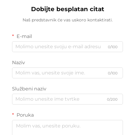
Dobijte besplatan citat
Naš predstavnik će vas uskoro kontaktirati.
E-mail
0/100
Naziv
0/100
Službeni naziv
0/200
Poruka