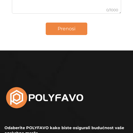
0/1000
Prenosi
Odaberite POLYFAVO kako biste osigurali budućnost vaše
opskrbne mreže.