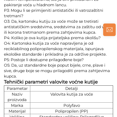
pakiranje voća u hladnom lancu.
P3: Mogu li se primijeniti antistatički ili vatrozaštitni
tretmani?
O3: Da, kartonsku kutiju za voće može se tretirati
antistatičkim sredstvima, sredstvima za zaštitu od vatre
ili korona tretmanom prema zahtjevima kupca.
P4: Koliko je ova kutija prijateljska prema okolišu?
O4: Kartonska kutija za voće napravljena je od
reciklabilnog polipropilenskog materijala, ispunjava
ekološke standarde i prikladna je za održive projekte.
P5: Postoje li dostupne prilagođene boje?
O5: Da, uz standardne boje poput bijele, crne, plave i
sive, druge boje se mogu prilagoditi prema zahtjevima
kupca.
Tehnički parametri valovite voćne kutije
Parametar
Detalji
Naziv
Valovita kutija za voće
proizvoda
Marka
Polyfavo
Materijal
Polipropilen (PP)
Veličina
Standardna veličina: Prilagodljivo