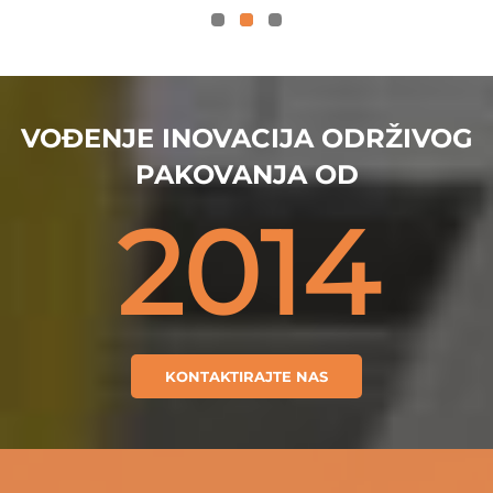
uslugama za klijente
POLYFAVO-a. Chuck i Crystal
su najbolji!
VOĐENJE INOVACIJA ODRŽIVOG
PAKOVANJA OD
2014
KONTAKTIRAJTE NAS