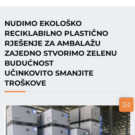
NUDIMO EKOLOŠKO
RECIKLABILNO PLASTIČNO
RJEŠENJE ZA AMBALAŽU
ZAJEDNO STVORIMO ZELENU
BUDUĆNOST
UČINKOVITO SMANJITE
TROŠKOVE
Valovita plastična ploča
Debljina: 1,5 mm do 20 mm. Maksimalna širina do 30