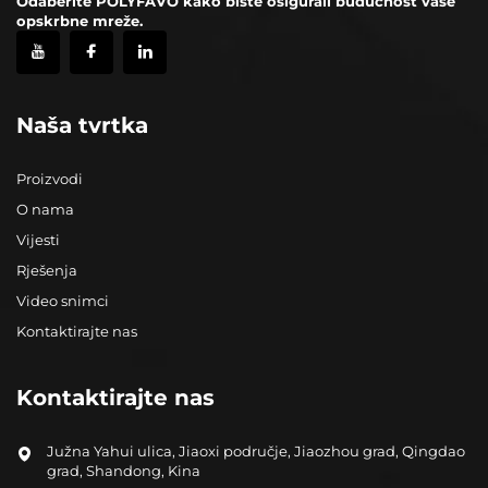
Odaberite POLYFAVO kako biste osigurali budućnost vaše
opskrbne mreže.
Naša tvrtka
Proizvodi
O nama
Vijesti
Rješenja
Video snimci
Kontaktirajte nas
Kontaktirajte nas
Južna Yahui ulica, Jiaoxi područje, Jiaozhou grad, Qingdao
grad, Shandong, Kina