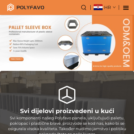
HR
Svi dijelovi proizvedeni u kući
Svi komponenti našeg Polyfavo panela, uključujući paletu,
poklopac i plastične brave, proizvode se kod nas, kako bi se
osigurala visoka kvaliteta. Također nudimo jamstvo i politiku
naknade štete za naše kupce