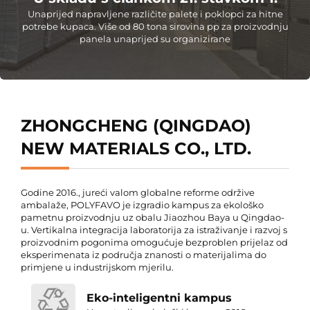
Unaprijed napravljene različite palete i poklopci za hitne
potrebe kupaca. Više od 80 tona sirovina pp za proizvodnju
panela unaprijed su organizirane
ZHONGCHENG (QINGDAO)
NEW MATERIALS CO., LTD.
Godine 2016., jureći valom globalne reforme održive
ambalaže, POLYFAVO je izgradio kampus za ekološko
pametnu proizvodnju uz obalu Jiaozhou Baya u Qingdao-
u. Vertikalna integracija laboratorija za istraživanje i razvoj s
proizvodnim pogonima omogućuje bezproblen prijelaz od
eksperimenata iz područja znanosti o materijalima do
primjene u industrijskom mjerilu.
Eko-inteligentni kampus