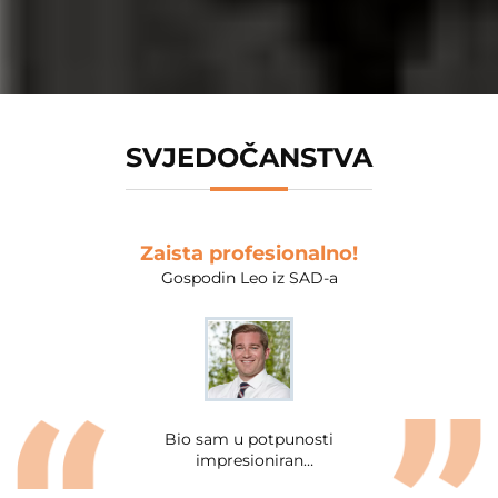
SVJEDOČANSTVA
Zaista profesionalno!
Vrlo prikladno za n
Gospodin Leo iz SAD-a
Gospođa Fionna iz Austra
Kompletna ponuda usl
kompanije Zhongcheng
Material bila je impresiv
Cijenim njihovo radn
Bio sam u potpunosti
vrijeme, koje su vrlo
impresioniran
pogodne za mene koji 
profesionalizmom i
gužvu