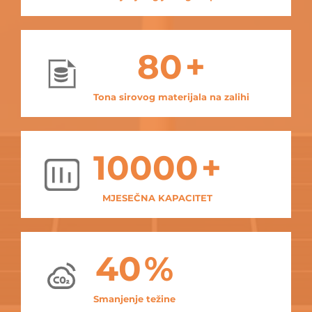
80
+
Tona sirovog materijala na zalihi
10000
+
MJESEČNA KAPACITET
40
%
Smanjenje težine