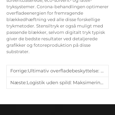
solventbaserede, eco-solvent- og latex-
tryksystemer. Corona-behandlingen optimerer
overfladeenergien for fremragende
blækkedhæftning ved alle disse forskellige
trykmetoder. Stensiltryk er også muligt med
passende blækker, selvom digitalt tryk typisk
giver de bedste resultater ved detaljerede
grafikker og fotoreproduktion på disse
substrater.
Forrige:
Ultimativ overfladebeskyttelse: Hvordan FR-klassefærdige stoflaminerede PP-honningcelleplader overgår traditionelle guldbeskyttere
Næste:
Logistik uden spild: Maksimering af lagerhusets effektivitet med sammenfoldelige og stablebare pallehylstre