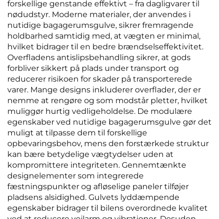
forskellige genstande effektivt – fra dagligvarer til
nødudstyr. Moderne materialer, der anvendes i
nutidige bagagerumsgulve, sikrer fremragende
holdbarhed samtidig med, at vægten er minimal,
hvilket bidrager til en bedre brændselseffektivitet.
Overfladens antislipsbehandling sikrer, at gods
forbliver sikkert på plads under transport og
reducerer risikoen for skader på transporterede
varer. Mange designs inkluderer overflader, der er
nemme at rengøre og som modstår pletter, hvilket
muliggør hurtig vedligeholdelse. De modulære
egenskaber ved nutidige bagagerumsgulve gør det
muligt at tilpasse dem til forskellige
opbevaringsbehov, mens den forstærkede struktur
kan bære betydelige vægtydelser uden at
kompromittere integriteten. Gennemtænkte
designelementer som integrerede
fæstningspunkter og afløselige paneler tilføjer
pladsens alsidighed. Gulvets lyddæmpende
egenskaber bidrager til bilens overordnede kvalitet
ved at reducere vejlarm og vibrationer. Desuden