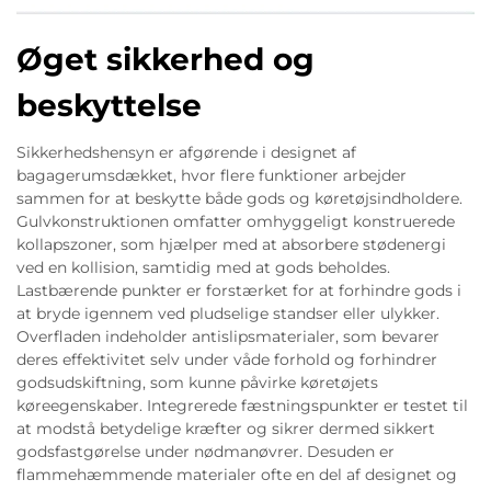
Øget sikkerhed og
beskyttelse
Sikkerhedshensyn er afgørende i designet af
bagagerumsdækket, hvor flere funktioner arbejder
sammen for at beskytte både gods og køretøjsindholdere.
Gulvkonstruktionen omfatter omhyggeligt konstruerede
kollapszoner, som hjælper med at absorbere stødenergi
ved en kollision, samtidig med at gods beholdes.
Lastbærende punkter er forstærket for at forhindre gods i
at bryde igennem ved pludselige standser eller ulykker.
Overfladen indeholder antislipsmaterialer, som bevarer
deres effektivitet selv under våde forhold og forhindrer
godsudskiftning, som kunne påvirke køretøjets
køreegenskaber. Integrerede fæstningspunkter er testet til
at modstå betydelige kræfter og sikrer dermed sikkert
godsfastgørelse under nødmanøvrer. Desuden er
flammehæmmende materialer ofte en del af designet og