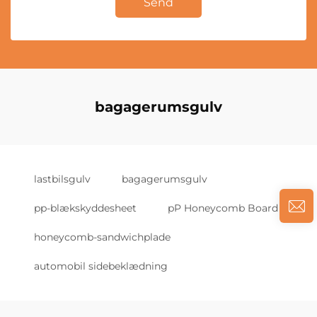
Send
bagagerumsgulv
lastbilsgulv
bagagerumsgulv
pp-blækskyddesheet
pP Honeycomb Board
honeycomb-sandwichplade
automobil sidebeklædning