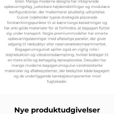
bilen. Mange moderne designs har integrerede
opbevaringsfag, justerbare højdeindstillinger og modulære
konfigurationer, der maksimerer pludselig udnyttelse.
Gulvet indeholder typisk strategisk placerede
forstærkningspunkter til at bære tunge belastninger og
har anti-glide materialer for at forhindre, at bagagen flytter
sig under transport. Nogle premiummodeller har smarte
opbevaringsløsninger med afløselige paneler, der giver
adgang til nødudstyr eller reserverækskompartmentet.
Bagagerumsgulvet spiller også en vigtig rolle i
støjreduktion og vibrationsdæmpning, hvilket bidrager til
en mere stille og behagelig køreoplevelse. Desuden har
mange moderne bagagerumsgulve vandresistente
materialer og afløbssystemer, der beskytter både bagagen
og de underliggende køretøjskomponenter mod
fugtskader.
Nye produktudgivelser