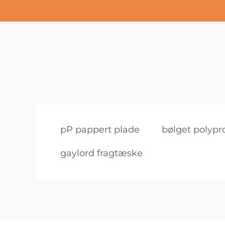
pP pappert plade
bølget polypr
gaylord fragtæske