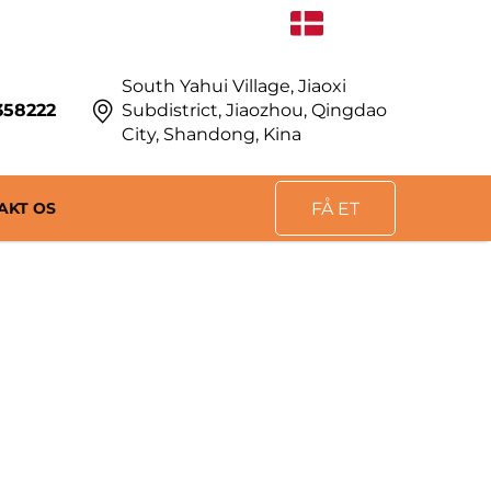
DA
South Yahui Village, Jiaoxi
358222
Subdistrict, Jiaozhou, Qingdao
City, Shandong, Kina
AKT OS
FÅ ET
TILBUD