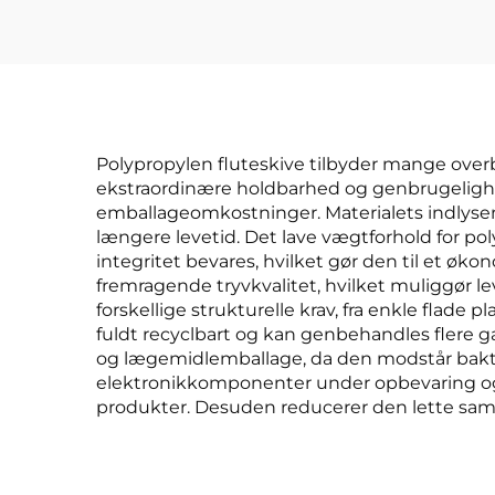
Polypropylen fluteskive tilbyder mange overbe
ekstraordinære holdbarhed og genbrugelighed
emballageomkostninger. Materialets indlyse
længere levetid. Det lave vægtforhold for p
integritet bevares, hvilket gør den til et øko
fremragende tryvkvalitet, hvilket muliggør le
forskellige strukturelle krav, fra enkle flade
fuldt recyclbart og kan genbehandles flere 
og lægemidlemballage, da den modstår bakt
elektronikkomponenter under opbevaring og t
produkter. Desuden reducerer den lette saml