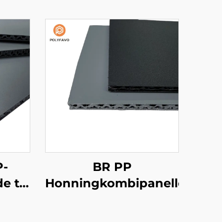
P-
BR PP
 til
Honningkombipaneller
ning