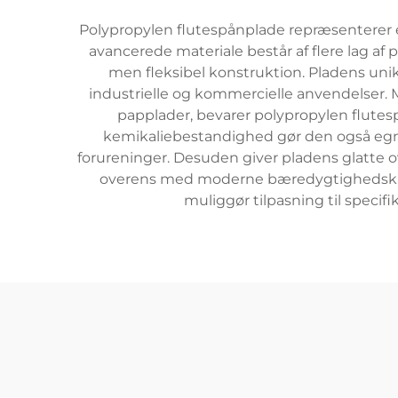
Polypropylen flutespånplade repræsenterer 
avancerede materiale består af flere lag af
men fleksibel konstruktion. Pladens unikk
industrielle og kommercielle anvendelser. Ma
papplader, bevarer polypropylen flutespå
kemikaliebestandighed gør den også egne
forureninger. Desuden giver pladens glatte
overens med moderne bæredygtighedskrav. 
muliggør tilpasning til specif