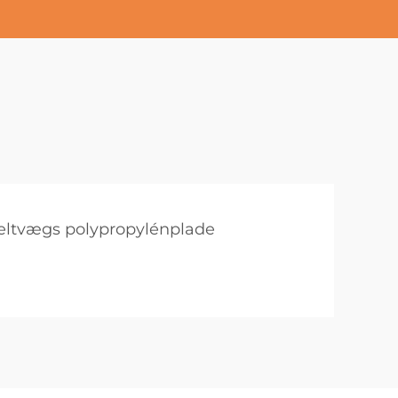
ltvægs polypropylénplade