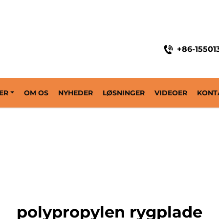
+86-15501
ER
OM OS
NYHEDER
LØSNINGER
VIDEOER
KONT
polypropylen rygplade