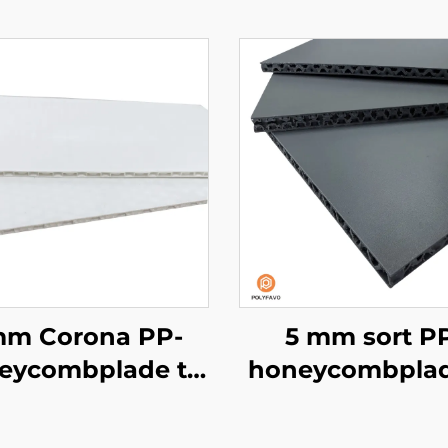
m Corona PP-
5 mm sort P
eycombplade til
honeycombplade
tryk
lastbilsudform