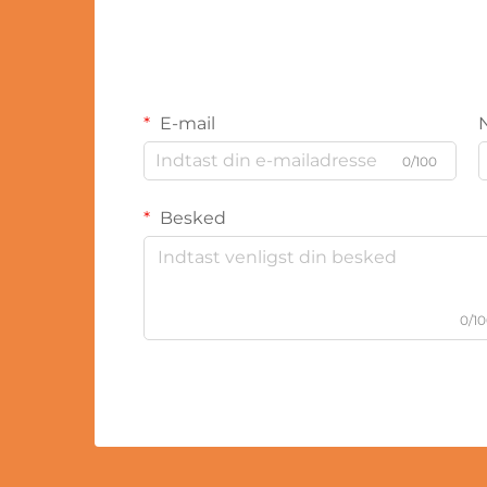
E-mail
0/100
Besked
0/1