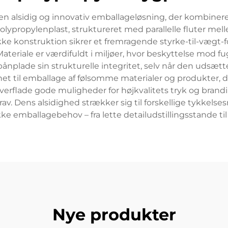
en alsidig og innovativ emballageløsning, der kombine
 polypropylenplast, struktureret med parallelle fluter me
e konstruktion sikrer et fremragende styrke-til-vægt-forh
teriale er værdifuldt i miljøer, hvor beskyttelse mod fu
nplade sin strukturelle integritet, selv når den udsætte
t til emballage af følsomme materialer og produkter,
 overflade gode muligheder for højkvalitets tryk og b
Dens alsidighed strækker sig til forskellige tykkelsesm
ikke emballagebehov – fra lette detailudstillingsstande ti
Nye produkter