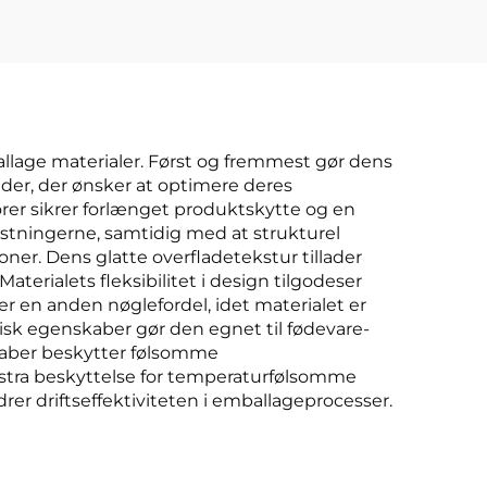
ballage materialer. Først og fremmest gør dens
der, der ønsker at optimere deres
er sikrer forlænget produktskytte og en
stningerne, samtidig med at strukturel
oner. Dens glatte overfladetekstur tillader
erialets fleksibilitet i design tilgodeser
 er en anden nøglefordel, idet materialet er
isk egenskaber gør den egnet til fødevare-
kaber beskytter følsomme
kstra beskyttelse for temperaturfølsomme
r driftseffektiviteten i emballageprocesser.