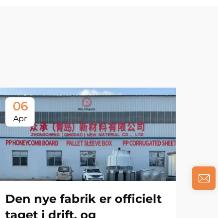
06
Apr
Den nye fabrik er officielt
taget i drift, og