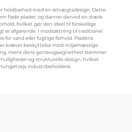
rer holdbarhed med en letvægtsdesign. Dette
llem flade plader, og danner derved en stærk
old, hvilket gør den ideel til forskellige
gt er afgørende. I modsætning til traditionel
s for vand eller fugtige forhold. Pladens
 der kræver beskyttelse mod miljømæssige
randing, mens dens genbrugsegnethed stemmer
uligheder og strukturelle design, hvilket
l tungetvejs industribeholdere.