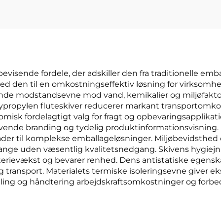
visende fordele, der adskiller den fra traditionelle em
 den til en omkostningseffektiv løsning for virksomhe
nde modstandsevne mod vand, kemikalier og miljøfaktor
olypropylen fluteskiver reducerer markant transportomko
nomisk fordelagtigt valg for fragt og opbevaringsapplikati
vende branding og tydelig produktinformationsvisning. Mat
 plader til komplekse emballageløsninger. Miljøbevidsthed
gange uden væsentlig kvalitetsnedgang. Skivens hygiejn
erievækst og bevarer renhed. Dens antistatiske egens
ransport. Materialets termiske isoleringsevne giver e
ing og håndtering arbejdskraftsomkostninger og forbedre