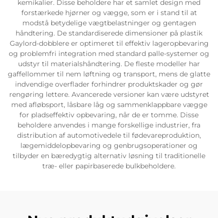
kemikalier. Disse beholdere har et samlet design med
forstærkede hjørner og vægge, som er i stand til at
modstå betydelige vægtbelastninger og gentagen
håndtering. De standardiserede dimensioner på plastik
Gaylord-dobblere er optimeret til effektiv lageropbevaring
og problemfri integration med standard palle-systemer og
udstyr til materialshåndtering. De fleste modeller har
gaffellommer til nem løftning og transport, mens de glatte
indvendige overflader forhindrer produktskader og gør
rengøring lettere. Avancerede versioner kan være udstyret
med afløbsport, låsbare låg og sammenklappbare vægge
for pladseffektiv opbevaring, når de er tomme. Disse
beholdere anvendes i mange forskellige industrier, fra
distribution af automotivedele til fødevareproduktion,
lægemiddelopbevaring og genbrugsoperationer og
tilbyder en bæredygtig alternativ løsning til traditionelle
træ- eller papirbaserede bulkbeholdere.