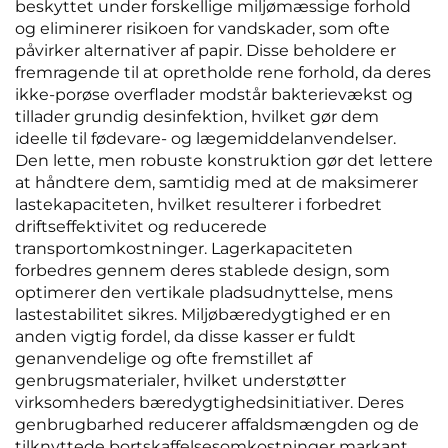
beskyttet under forskellige miljømæssige forhold
og eliminerer risikoen for vandskader, som ofte
påvirker alternativer af papir. Disse beholdere er
fremragende til at opretholde rene forhold, da deres
ikke-porøse overflader modstår bakterievækst og
tillader grundig desinfektion, hvilket gør dem
ideelle til fødevare- og lægemiddelanvendelser.
Den lette, men robuste konstruktion gør det lettere
at håndtere dem, samtidig med at de maksimerer
lastekapaciteten, hvilket resulterer i forbedret
driftseffektivitet og reducerede
transportomkostninger. Lagerkapaciteten
forbedres gennem deres stablede design, som
optimerer den vertikale pladsudnyttelse, mens
lastestabilitet sikres. Miljøbæredygtighed er en
anden vigtig fordel, da disse kasser er fuldt
genanvendelige og ofte fremstillet af
genbrugsmaterialer, hvilket understøtter
virksomheders bæredygtighedsinitiativer. Deres
genbrugbarhed reducerer affaldsmængden og de
tilknyttede bortskaffelsesomkostninger markant.