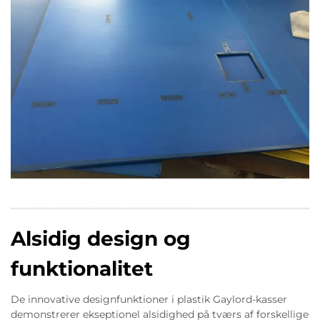
Alsidig design og
funktionalitet
De innovative designfunktioner i plastik Gaylord-kasser
demonstrerer ekseptionel alsidighed på tværs af forskellige