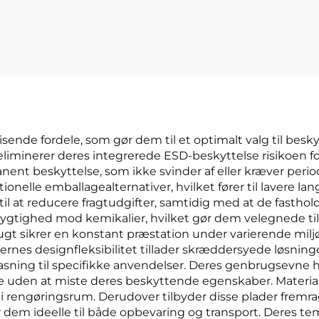
tbilsudformning
nde fordele, som gør dem til et optimalt valg til besky
minerer deres integrerede ESD-beskyttelse risikoen for
ent beskyttelse, som ikke svinder af eller kræver peri
itionelle emballagealternativer, hvilket fører til lavere
il at reducere fragtudgifter, samtidig med at de fastho
tighed mod kemikalier, hvilket gør dem velegnede til 
gt sikrer en konstant præstation under varierende miljø
dernes designfleksibilitet tillader skræddersyede løsnin
pasning til specifikke anvendelser. Deres genbrugsevne
den at miste deres beskyttende egenskaber. Materialet
lse i rengøringsrum. Derudover tilbyder disse plader f
ør dem ideelle til både opbevaring og transport. Deres te