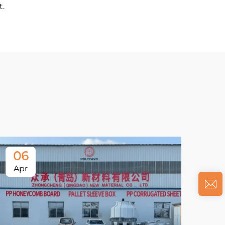
t.
06
Apr