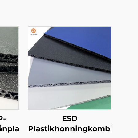
P-
ESD
ånplade
Plastikhonningkombipanel