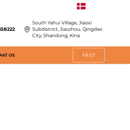
DA
South Yahui Village, Jiaoxi
358222
Subdistrict, Jiaozhou, Qingdao
City, Shandong, Kina
AKT OS
FÅ ET
TILBUD