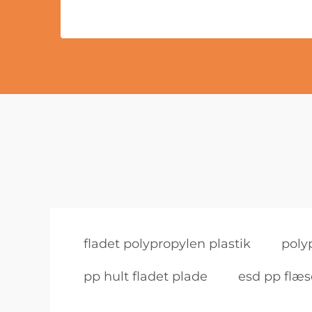
fladet polypropylen plastik
poly
pp hult fladet plade
esd pp flæs