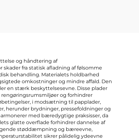
ttelse og håndtering af
 skader fra statisk afladning af følsomme
odisk behandling. Materialets holdbarhed
 langsigtede omkostninger og mindre affald. Den
lder en stærk beskyttelsesevne. Disse plader
rengøringsrumsmiljøer og forhindrer
betingelser, i modsætning til papplader,
ger, herunder brydninger, pressefoldninger og
 harmonerer med bæredygtige praksisser, da
s glatte overflade forhindrer dannelse af
remragende støddæmpning og bæreevne,
mperaturstabilitet sikrer pålidelig ydeevne