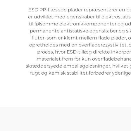
ESD PP-flæsede plader repræsenterer en bet
er udviklet med egenskaber til elektrostatis
til følsomme elektronikkomponenter og uds
permanente antistatiske egenskaber og sik
fluter, som er klemt mellem flade plader,
opretholdes med en overfladerezystivitet, 
proces, hvor ESD-tillæg direkte inkorpo
materialet frem for kun overfladebehandl
skræddersyede emballageløsninger, hvilket g
fugt og kemisk stabilitet forbedrer yderlig