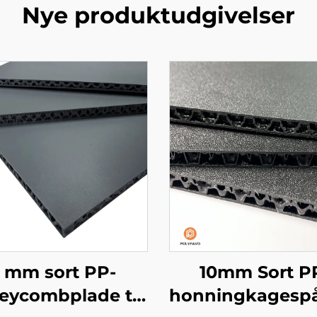
Nye produktudgivelser
 mm sort PP-
10mm Sort P
el
eycombplade til
honningkagesp