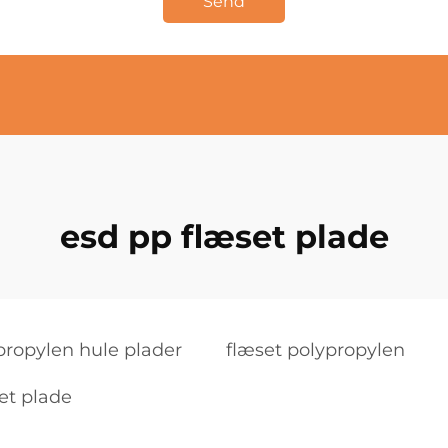
Send
esd pp flæset plade
propylen hule plader
flæset polypropylen
et plade