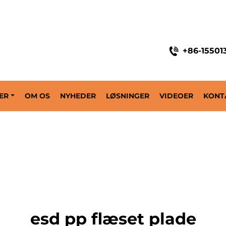
+86-15501
ER
OM OS
NYHEDER
LØSNINGER
VIDEOER
KONT
esd pp flæset plade