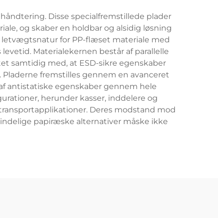
åndtering. Disse specialfremstillede plader
iale, og skaber en holdbar og alsidig løsning
 letvægtsnatur for PP-flæset materiale med
etid. Materialekernen består af parallelle
itet samtidig med, at ESD-sikre egenskaber
t. Pladerne fremstilles gennem en avanceret
g af antistatiske egenskaber gennem hele
gurationer, herunder kasser, inddelere og
g transportapplikationer. Deres modstand mod
lmindelige papiræske alternativer måske ikke