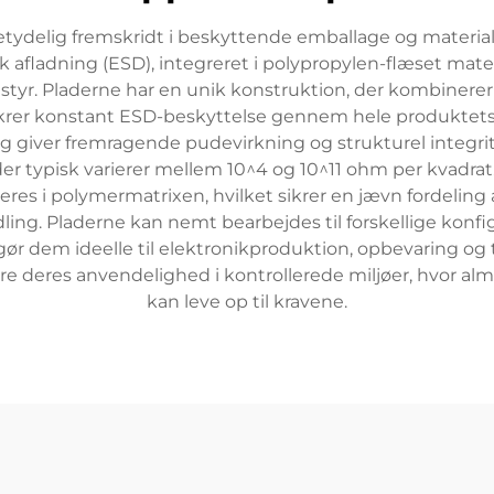
ydelig fremskridt i beskyttende emballage og materialh
k afladning (ESD), integreret i polypropylen-flæset mater
tyr. Pladerne har en unik konstruktion, der kombinerer
rer konstant ESD-beskyttelse gennem hele produktets lev
 og giver fremragende pudevirkning og strukturel integr
der typisk varierer mellem 10^4 og 10^11 ohm per kvadra
reres i polymermatrixen, hvilket sikrer en jævn fordelin
ing. Pladerne kan nemt bearbejdes til forskellige konfi
ør dem ideelle til elektronikproduktion, opbevaring o
ere deres anvendelighed i kontrollerede miljøer, hvor a
kan leve op til kravene.