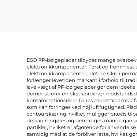
las
ESD PP-bølgeplader tilbyder mange overbevise
elektronikkomponenter. Først og fremmest eli
elektronikkomponenter, idet de sikrer perman
forlænger levetiden markant i forhold til trad
lave vægt af PP-bølgeplader gør dem ideelle t
demonstrerer en ekstraordinær modstandsdyg
kontaminationsrisici. Deres modstand mod fu
som kan forringes ved høj luftfugtighed. Pla
contourskæring, hvilket muliggør præcis til
de kan rengøres og genbruges mange gange u
partikler, hvilket er afgørende for anvende
samtidig med at de forbliver lette, hvilket g