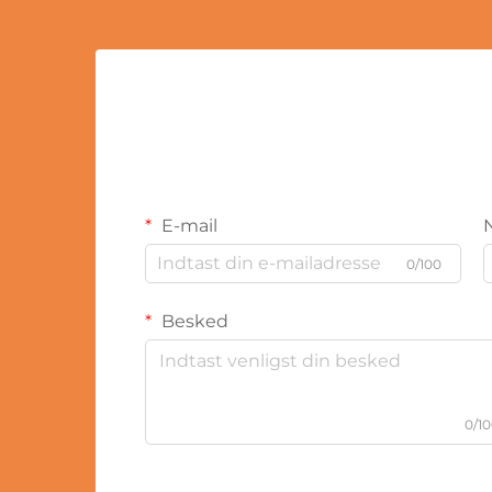
E-mail
0/100
Besked
0/1