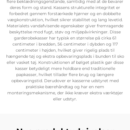
flere beklædningsgenstande, samtidig med at de bevarer
deres form og stand. Kassens strukturelle integritet er
forbedret gennem forstærkede hjørner og en dobbelte
vægkonstruktion, hvilket sikrer stabilitet og lang levetid.
Materialets vandafvisende egenskaber giver fremragende
beskyttelse mod fugt, støv og miljøpåvirkninger. Disse
garderobekasser har typisk en størrelse på cirka 61
centimeter i bredden, 56 centimeter i dybden og 117
centimeter i højden, hvilket giver rigelig plads til
hængende tøj og ekstra opbevaringsplads i bunden til sko
eller vasket tøj. Konstruktionen af bølget plastik gør disse
kasser betydeligt mere holdbare end traditionelle
papkasser, hvilket tillader flere brug og længere
opbevaringstid. Derudover er kasserne udstyret med
praktiske bærehåndtag og har en nem
monteringsmekanisme, der ikke kræver ekstra værktøjer
eller udstyr.