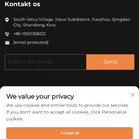
Kontakt os
South Yahui Village, Jiaoxi Subdistrict, Jiaozhou, Qingdao
City, Shandong, Kina
+86-15501358222
[email protected]
Send
We value your privacy
We use cookies and similar tools to provide our services.
Copyright © 2025 Kina ZHONGCHENG (QINGDAO)
If you don't want to accept all cookies, click Personalize
NEW MATERIAL CO LTD. Alle rettigheder
cookies.
forbeholdes.
Privatlivspolitik
Accept all