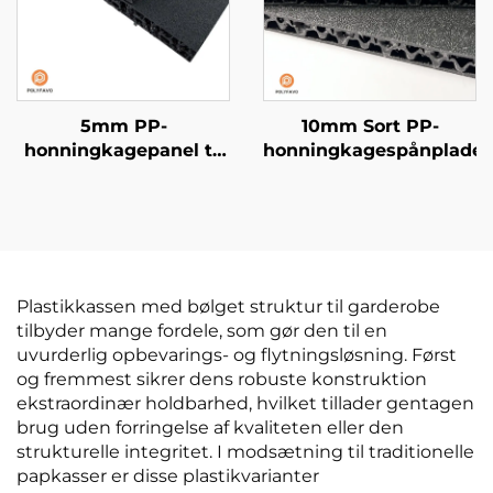
5mm PP-
10mm Sort PP-
honningkagepanel til
honningkagespånplade
gulvbeskyttelse
Plastikkassen med bølget struktur til garderobe
tilbyder mange fordele, som gør den til en
uvurderlig opbevarings- og flytningsløsning. Først
og fremmest sikrer dens robuste konstruktion
ekstraordinær holdbarhed, hvilket tillader gentagen
brug uden forringelse af kvaliteten eller den
strukturelle integritet. I modsætning til traditionelle
papkasser er disse plastikvarianter