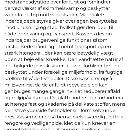
modstandsdygtige over for fugt og forhindrer
derved vækst af skimmelsvamp og beskytter
værdifulde tøj mod vandskader. Materialets
indarbejdede styrke giver overlegen beskyttelse
mod knusning og stød, hvilket gør den ideel til
både opbevaring og transport. Kassens design
indarbejder brugervenlige funktioner såsom
forstærkede håndtag til nemt transport og en
stærk hængerail, der kan bære betydelig vægt
uden at bøje eller knække. Den vandtætte natur af
det bølgede plastik sikrer, at tøjet forbliver tørt og
beskyttet under forskellige miljøforhold, fra fugtige
kællere til våde flyttebiler. Disse kasser er også
miljøvenlige, da de er fuldt recyclable og kan
genbruges mange gange, hvilket reducerer affald
og miljøpåvirkning. De glatte indersider forhindrer i
at hænge fast og skaderne på delikate stoffer, mens
den stive yderside fastholder sin form selv under
pres. Kasserne er også bemærkelsesværdigt lette at
rengøre og vedligeholde, idet de kun kræver en
simpel tørsletning for at fjerne støv eller snavs.