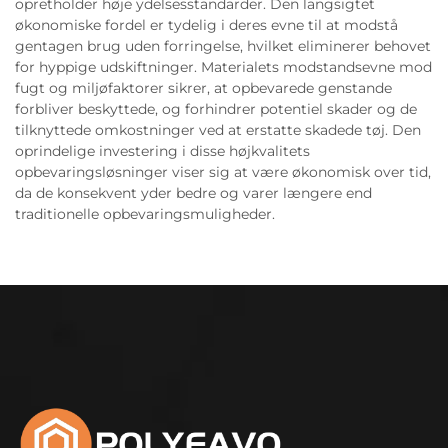
opretholder høje ydelsesstandarder. Den langsigtet
økonomiske fordel er tydelig i deres evne til at modstå
gentagen brug uden forringelse, hvilket eliminerer behovet
for hyppige udskiftninger. Materialets modstandsevne mod
fugt og miljøfaktorer sikrer, at opbevarede genstande
forbliver beskyttede, og forhindrer potentiel skader og de
tilknyttede omkostninger ved at erstatte skadede tøj. Den
oprindelige investering i disse højkvalitets
opbevaringsløsninger viser sig at være økonomisk over tid,
da de konsekvent yder bedre og varer længere end
traditionelle opbevaringsmuligheder.