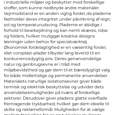
i industrielle miljøer og beskytter mod forskellige
stoffer, som kunne nedbryde andre materialer.
Vejrmodstand er en anden vigtig fordel, da pladerne
fastholder deres integritet under påvirkning af regn,
sol og temperaturudsving. Pladerne er alsidige i
forhold til bearbejdning og kan nemt skæres, ridse
og folders, hvilket muliggør kreative designs
løsninger uden behov for specialværktøj.
Økonomisk fordelagtighed er en væsentlig fordel,
idet coroplast-plader tilbyder lang levetid til en
konkurrencedygtig pris. Deres genanvendelige
natur og genbrugsevne er i tråd med
miljøbevidsthed og gør dem til et bæredygtigt valg
for både midlertidige og permanente anvendelser.
Materialets naturlige isolationsevner giver både
termisk og elektrisk beskyttelse og udvider dets
anvendelsesmuligheder på tværs af forskellige
sektorer. Derudover giver pladens glatte overflade
fremragende trykbarhed, hvilket gør dem ideelle til
skilte og reklameformål. Muligheden for at vælge