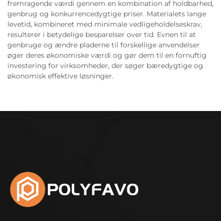
fremragende værdi gennem en kombination af holdbarhed,
genbrug og konkurrencedygtige priser. Materialets lange
levetid, kombineret med minimale vedligeholdelseskrav,
resulterer i betydelige besparelser over tid. Evnen til at
genbruge og ændre pladerne til forskellige anvendelser
øger deres økonomiske værdi og gør dem til en fornuftig
investering for virksomheder, der søger bæredygtige og
økonomisk effektive løsninger.