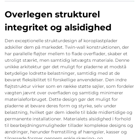
Overlegen strukturel
integritet og alsidighed
Den exceptionelle strukturdesign af koroplastplader
adskiller dem på markedet. Twin-wall konstruktionen, der
har parallelle fløjter mellem to flade overflader, skaber et
utroligt stærkt, men samtidig letvægts materiale. Denne
unikke arkitektur gør det muligt for pladerne at modstå
betydelige lodrette belastninger, samtidig med at de
bevaret fleksibilitet til forskellige anvendelser. Den indre
fløjtstruktur virker som en række støtte søjler, som fordeler
vægten jævnt over overfladen og samtidig minimerer
materialeforbruget. Dette design gør det muligt for
pladerne at bevare deres form og styrke, selv under
belastning, hvilket gør dem ideelle til både midlertidige og
permanente installationer. Materialets alsidighed i forhold
til bearbejdningsmuligheder tillader komplekse designs og
ændringer, herunder fremstilling af hængsler, kasser og
tilpassede former gennem enkle skæring- og