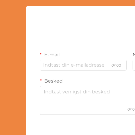
E-mail
0/100
Besked
0/1