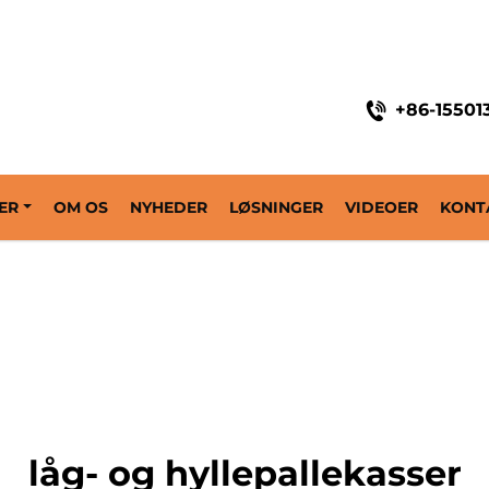
+86-15501
ER
OM OS
NYHEDER
LØSNINGER
VIDEOER
KONT
låg- og hyllepallekasser