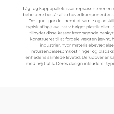
Låg- og kappepallekasser repræsenterer en 
beholdere består af to hovedkomponenter: en
Designet gør det nemt at samle og adskille
typisk af højtkvalitativ bølget plastik eller
tilbyder disse kasser fremragende besky
konstrueret til at fordele vægten jævnt, h
industrier, hvor materialebevægels
retursendelsesomkostninger og pladskra
enhedens samlede levetid. Derudover er kas
med høj trafik. Deres design inkluderer typ