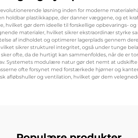
revolutionerende løsning inden for moderne materialehå
 holdbar plastikkappe, der danner væggene, og et kraf
, hvilket gør dem ideelle til forskellige opbevarings- o
 lignende materialer, hvilket sikrer ekstraordinær styrke s
ttelse af indholdet og optimerer lagerplads gennem de
vilket sikrer strukturel integritet, også under tunge bela
e sker ofte, da de hurtigt kan sammenfoldes, når de er
v. Systemets modulære natur gør det nemt at udskifte
serne ofte forsynet med forstærkede hjørner og kanter,
isk afløbshuller og ventilation, hvilket gør dem velegned
Populære produkter