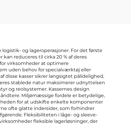
ogistik- og lageroperasjoner. For det første
an reduceres til cirka 20 % af deres
t for virksomheder at optimere
em uden behov for specialværktøj eller
 disse kasser sikrer langsigtet pålidelighed,
 Deres stablede natur maksimerer udnyttelsen
tyr og reolsystemer. Kassernes design
åndtere. Miljømæssige fordele er betydelige,
ligheden for at udskifte enkelte komponenter
e ofte glatte indersider, som forhindrer
ørende. Fleksibiliteten i låge- og sleeve-
virksomheder fleksible lagerløsninger, der