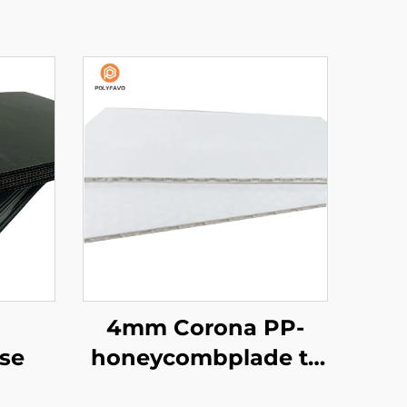
4mm Corona PP-
se
honeycombplade til
tryk