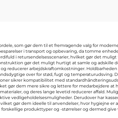
rdele, som gør dem til et fremragende valg for moderne l
sparelser i transport og opbevaring, da tomme enheder k
rdifuld i retursendelsesscenarier, hvilket gør det mulig
ruktion gør det muligt hurtigt at samle og adskille d
en og reducerer arbejdskraftomkostninger. Holdbarheden af
tandsdygtige over for stød, fugt og temperaturudsving.
ioner sikrer kompatibilitet med standardhåndteringsuds
ket gør dem mere sikre og lettere for medarbejdere at h
smaterialer, og deres lange levetid reducerer affald. Mu
tive vedligeholdelsesmuligheder. Derudover har kassern
et gør dem ideelle til anvendelser, hvor hygiejne er afg
forskellige produkttyper og -størrelser og dermed give 