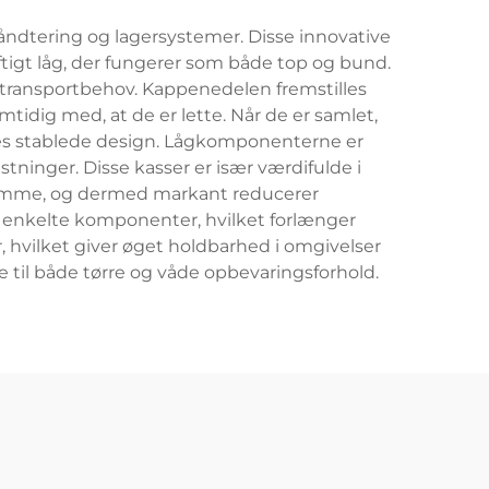
ndtering og lagersystemer. Disse innovative
tigt låg, der fungerer som både top og bund.
g transportbehov. Kappenedelen fremstilles
amtidig med, at de er lette. Når de er samlet,
res stablede design. Lågkomponenterne er
stninger. Disse kasser er især værdifulde i
 tomme, og dermed markant reducerer
 enkelte komponenter, hvilket forlænger
 hvilket giver øget holdbarhed i omgivelser
e til både tørre og våde opbevaringsforhold.