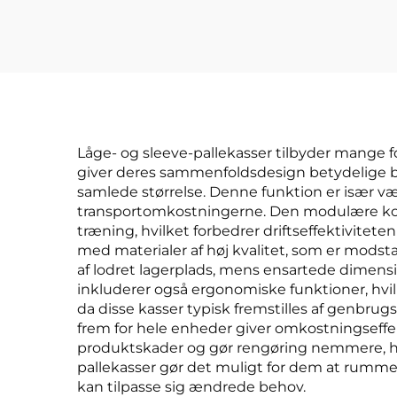
Låge- og sleeve-pallekasser tilbyder mange fo
giver deres sammenfoldsdesign betydelige be
samlede størrelse. Denne funktion er især væ
transportomkostningerne. Den modulære konst
træning, hvilket forbedrer driftseffektivitet
med materialer af høj kvalitet, som er mods
af lodret lagerplads, mens ensartede dimens
inkluderer også ergonomiske funktioner, hvil
da disse kasser typisk fremstilles af genbrug
frem for hele enheder giver omkostningseffek
produktskader og gør rengøring nemmere, hvilk
pallekasser gør det muligt for dem at rumme 
kan tilpasse sig ændrede behov.