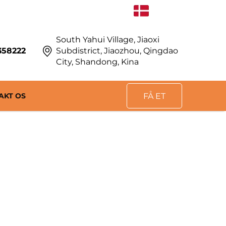
DA
South Yahui Village, Jiaoxi
358222
Subdistrict, Jiaozhou, Qingdao
City, Shandong, Kina
AKT OS
FÅ ET
TILBUD