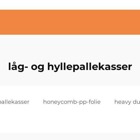
låg- og hyllepallekasser
pallekasser
honeycomb-pp-folie
heavy dut