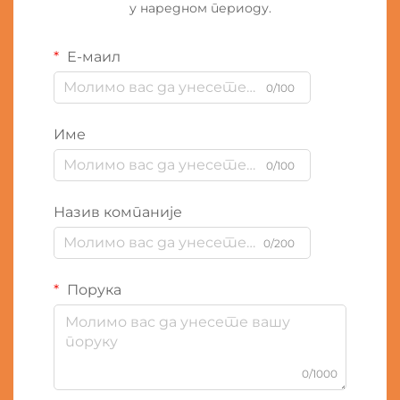
у наредном периоду.
Е-маил
0/100
Име
0/100
Назив компаније
0/200
Порука
0/1000