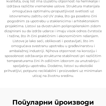
kvaliteta, ovaj list ima izuzetnu otpornost na hemikalije i
izdržava različite vremenske uslove. Struktura materijala
omogućava optimalnu propustljivost svetlosti uz
istovremenu zaštitu od UV zraka, što ga posebno čini
pogodnim za upotrebu u staklenicima i arhitektonskim
projektima. Listovi sa dvostrukim polipropilenskim zidom
dizajnirani su da izdrže udarce i imaju visok odnos čvrstoće
i težine, što ih čini praktičnim i ekonomičnim rešenjem.
Listove je lako seći, oblikovati i postavljati, što im
omogućava svestranu upotrebu u građevinarstvu i
ambalažnoj industriji. Njihova otpornost na koroziju i
sposobnost održavanja strukturne stabilnosti pri različitim
temperaturama čini ih odličnim izborom za unutrašnju i
spoljašnju upotrebu. Dodatno, listovi su ekološki
prihvatljivi, potpuno reciklabilni i proizvedeni uz minimalan
uticaj na životnu sredinu.
Популарни производи