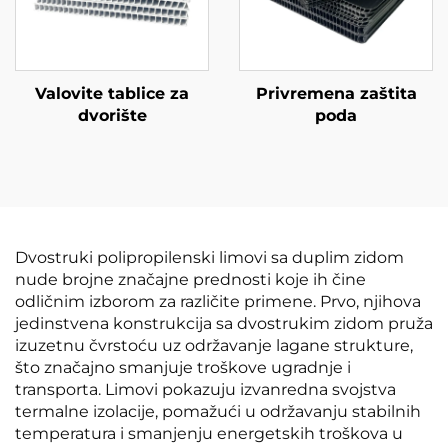
Valovite tablice za
Privremena zaštita
dvorište
poda
Dvostruki polipropilenski limovi sa duplim zidom
nude brojne značajne prednosti koje ih čine
odličnim izborom za različite primene. Prvo, njihova
jedinstvena konstrukcija sa dvostrukim zidom pruža
izuzetnu čvrstoću uz održavanje lagane strukture,
što značajno smanjuje troškove ugradnje i
transporta. Limovi pokazuju izvanredna svojstva
termalne izolacije, pomažući u održavanju stabilnih
temperatura i smanjenju energetskih troškova u