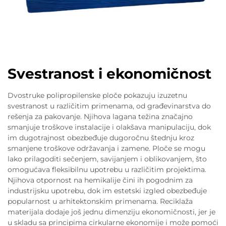
Svestranost i ekonomičnost
Dvostruke polipropilenske ploče pokazuju izuzetnu
svestranost u različitim primenama, od građevinarstva do
rešenja za pakovanje. Njihova lagana težina značajno
smanjuje troškove instalacije i olakšava manipulaciju, dok
im dugotrajnost obezbeđuje dugoročnu štednju kroz
smanjene troškove održavanja i zamene. Ploče se mogu
lako prilagoditi sečenjem, savijanjem i oblikovanjem, što
omogućava fleksibilnu upotrebu u različitim projektima.
Njihova otpornost na hemikalije čini ih pogodnim za
industrijsku upotrebu, dok im estetski izgled obezbeđuje
popularnost u arhitektonskim primenama. Reciklaža
materijala dodaje još jednu dimenziju ekonomičnosti, jer je
u skladu sa principima cirkularne ekonomije i može pomoći