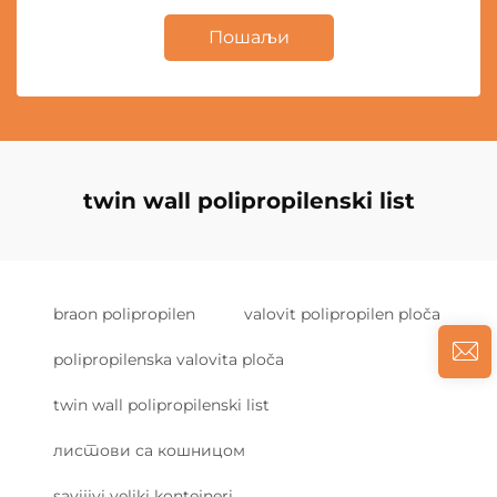
Пошаљи
twin wall polipropilenski list
braon polipropilen
valovit polipropilen ploča
polipropilenska valovita ploča
twin wall polipropilenski list
листови са кошницом
savijivi veliki kontejneri