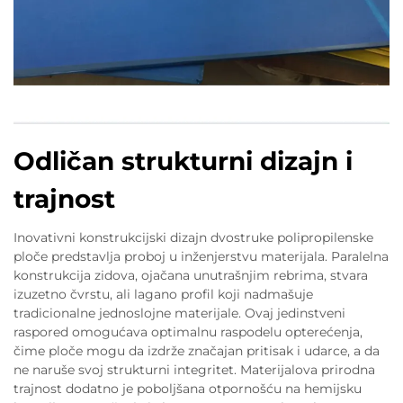
Odličan strukturni dizajn i
trajnost
Inovativni konstrukcijski dizajn dvostruke polipropilenske
ploče predstavlja proboj u inženjerstvu materijala. Paralelna
konstrukcija zidova, ojačana unutrašnjim rebrima, stvara
izuzetno čvrstu, ali lagano profil koji nadmašuje
tradicionalne jednoslojne materijale. Ovaj jedinstveni
raspored omogućava optimalnu raspodelu opterećenja,
čime ploče mogu da izdrže značajan pritisak i udarce, a da
ne naruše svoj strukturni integritet. Materijalova prirodna
trajnost dodatno je poboljšana otpornošću na hemijsku