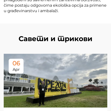
čime postaju odgovorna ekološka opcija za primene
u građevinarstvu i ambalaži.
Савети и трикови
06
Apr