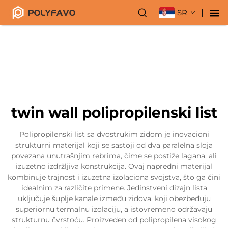
SR
twin wall polipropilenski list
Polipropilenski list sa dvostrukim zidom je inovacioni
strukturni materijal koji se sastoji od dva paralelna sloja
povezana unutrašnjim rebrima, čime se postiže lagana, ali
izuzetno izdržljiva konstrukcija. Ovaj napredni materijal
kombinuje trajnost i izuzetna izolaciona svojstva, što ga čini
idealnim za različite primene. Jedinstveni dizajn lista
uključuje šuplje kanale između zidova, koji obezbeđuju
superiornu termalnu izolaciju, a istovremeno održavaju
strukturnu čvrstoću. Proizveden od polipropilena visokog