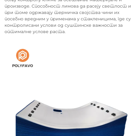
производе. Способност лимова да расеју светлост и
при томе одржавају термичка својства чини их
посебно вредним у применама у стакленицима, где су
контролисани услови од суштинске важности за
оптималне услове раста.