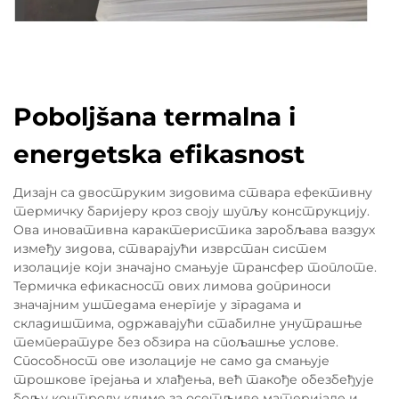
Poboljšana termalna i
energetska efikasnost
Дизајн са двоструким зидовима ствара ефективну
термичку баријеру кроз своју шупљу конструкцију.
Ова иновативна карактеристика заробљава ваздух
између зидова, стварајући изврстан систем
изолације који значајно смањује трансфер топлоте.
Термичка ефикасност ових лимова доприноси
значајним уштедама енергије у зградама и
складиштима, одржавајући стабилне унутрашње
температуре без обзира на спољашње услове.
Способност ове изолације не само да смањује
трошкове грејања и хлађења, већ такође обезбеђује
бољу контролу климе за осетљиве материјале и