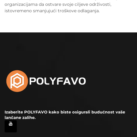
organizacijama da ostvare svoje ciljeve održivosti,
istovremeno smanjujući troškove odlaganja.
Izaberite POLYFAVO kako biste osigurali budućnost vaše
lančane zalihe.