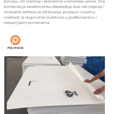
koroziju, UV zračenje i ekstremne vremenske uslove. Ova
kombinacija karakteristika obezbeđuje duži vek trajanja i
smanjene zahteve za održavanje, pružajući izuzetnu
vrednost za dugoročne investicije u građevinarstvu i
industrijskim primenama.