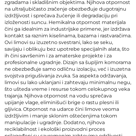
zgradama i skladišnim objektima. Njihova otpornost
na ultraljubičasto zračenje obezbeđuje dugotrajnu
izdržljivost i sprečava žućenje ili degradaciju pri
izloženosti suncu. Hemikalna otpornost materijala
čini ga idealnim za industrijske primene, jer izdržava
kontakt sa raznim kiselinama, bazama i rastvaračima.
Ovi limovi su izuzetno svestrani, lako se seku,
savijaju i oblikuju bez upotrebe specijalnih alata, što
ih čini savršenim i za amaterske projekte i za
profesionalne ugradnje. Dizajn sa šupljim komorama
ne obezbeđuje samo odličnu izolaciju, već i izuzetna
svojstva prigušivanja zvuka. Sa aspekta održavanja,
limovi su lako uklanjani i zahtevaju minimalnu negu,
što ušteda vreme i resurse tokom celokupnog veka
trajanja. Njihova otpornost na vodu sprečava
upijanje vlage, eliminišući brige o rastu plesni ili
gljivica. Otpornost na udarce čini limove veoma
izdržljivim i manje sklonim oštećenjima tokom
manipulacije i ugradnje. Dodatno, njihova
reciklabilnost i ekološki proizvodni proces
prilagođeni su savremenim zahtevima održivosti,