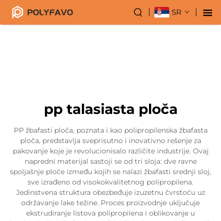
SR
pp talasiasta ploča
PP žbafasti ploča, poznata i kao polipropilenska žbafasta
ploča, predstavlja sveprisutno i inovativno rešenje za
pakovanje koje je revolucionisalo različite industrije. Ovaj
napredni materijal sastoji se od tri sloja: dve ravne
spoljašnje ploče između kojih se nalazi žbafasti srednji sloj,
sve izrađeno od visokokvalitetnog polipropilena.
Jedinstvena struktura obezbeđuje izuzetnu čvrstoću uz
održavanje lake težine. Proces proizvodnje uključuje
ekstrudiranje listova polipropilena i oblikovanje u