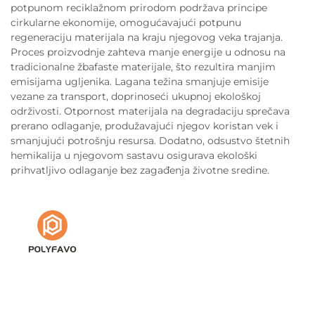
potpunom reciklažnom prirodom podržava principe
cirkularne ekonomije, omogućavajući potpunu
regeneraciju materijala na kraju njegovog veka trajanja.
Proces proizvodnje zahteva manje energije u odnosu na
tradicionalne žbafaste materijale, što rezultira manjim
emisijama ugljenika. Lagana težina smanjuje emisije
vezane za transport, doprinoseći ukupnoj ekološkoj
održivosti. Otpornost materijala na degradaciju sprečava
prerano odlaganje, produžavajući njegov koristan vek i
smanjujući potrošnju resursa. Dodatno, odsustvo štetnih
hemikalija u njegovom sastavu osigurava ekološki
prihvatljivo odlaganje bez zagađenja životne sredine.