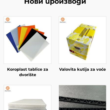
Нови производи
Koroplast tablice za
Valovita kutija za voće
dvorište