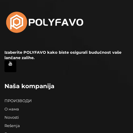
Izaberite POLYFAVO kako biste osigurali budućnost vaše
lančane zalihe.
Naša kompanija
ПРОИЗВОДИ
О нама
Novosti
Rešenja