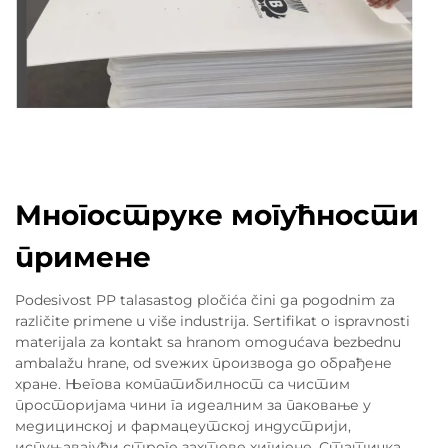
Многоструке могућности
примене
Podesivost PP talasastog pločića čini ga pogodnim za
različite primene u više industrija. Sertifikat o ispravnosti
materijala za kontakt sa hranom omogućava bezbednu
ambalažu hrane, od svежих производа до обрађене
хране. Његова компатибилност са чистим
просторијама чини га идеалним за паковање у
медицинској и фармацеутској индустрији,
испуњавајући строге захтеве хигијене. Статичка