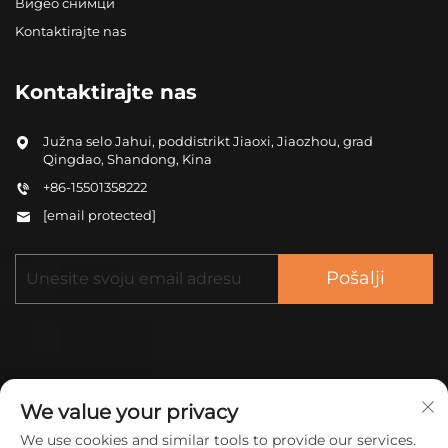
Видео снимци
Kontaktirajte nas
Kontaktirajte nas
Južna selo Jahui, poddistrikt Jiaoxi, Jiaozhou, grad
Qingdao, Shandong, Kina
+86-15501358222
[email protected]
Pošalji
We value your privacy
Autorska prava © 2025 China ZHONGCHENG
We use cookies and similar tools to provide our services.