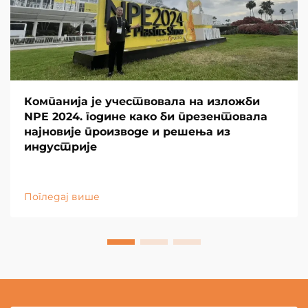
Компанија је учествовала на изложби
NPE 2024. године како би презентовала
најновије производе и решења из
индустрије
Погледај више