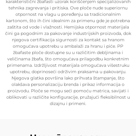
karakteristični žbafasti uzorak korišćenjem specijalizovanih
tehnika zagrevanja i pritiska. Ove ploče nude superiornu
otpornost na vlagu u poređenju sa tradicionalnim
kartonom, što ih čini idealnim za primenu gde je potrebna
zaštita od vode i vlažnosti. Hemijska otpornost materijala
čini ga pogodnim za pakovanje industrijskih proizvoda, dok
njegova certifikacija sigurnosti za kontakt sa hranom
omogućava upotrebu u ambalaži za hranu i piće. PP
žbafaste ploče dostupne su u različitim debljinama i
veličinama žbafa, što omogućava prilagodbu konkretnim
primenama. Izdržljivost materijala omogućava višestruku
upotrebu, doprinoseći održivim praksama u pakovanju.
Njegova glatka površina lako prihvata štampanje, što
olakšava personalizaciju brenda i prikaz informacija o
proizvodu. Ploče se mogu seći pomoću matrica, savijati i
oblikovati u različite konfiguracije, pružajući fleksibilnost u
dizajnu i primeni.