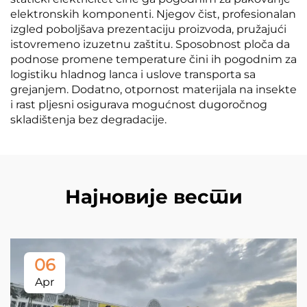
elektronskih komponenti. Njegov čist, profesionalan
izgled poboljšava prezentaciju proizvoda, pružajući
istovremeno izuzetnu zaštitu. Sposobnost ploča da
podnose promene temperature čini ih pogodnim za
logistiku hladnog lanca i uslove transporta sa
grejanjem. Dodatno, otpornost materijala na insekte
i rast pljesni osigurava mogućnost dugoročnog
skladištenja bez degradacije.
Најновије вести
06
Apr