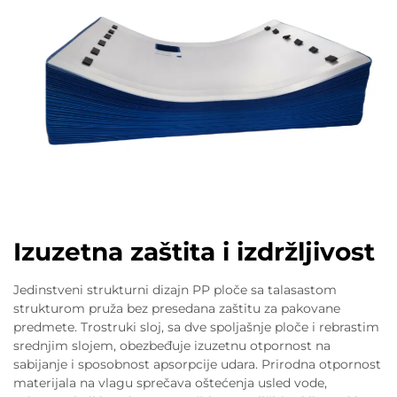
Izuzetna zaštita i izdržljivost
Jedinstveni strukturni dizajn PP ploče sa talasastom
strukturom pruža bez presedana zaštitu za pakovane
predmete. Trostruki sloj, sa dve spoljašnje ploče i rebrastim
srednjim slojem, obezbeđuje izuzetnu otpornost na
sabijanje i sposobnost apsorpcije udara. Prirodna otpornost
materijala na vlagu sprečava oštećenja usled vode,