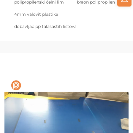
polipropilenski ćelni lim
braon polipropilen
4mm valovit plastika
dobavljač pp talasastih listova