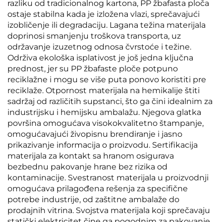
razliku od tradicionalnog kartona, PP žbafasta ploča
ostaje stabilna kada je izložena vlazi, sprečavajući
izobličenje ili degradaciju. Lagana težina materijala
doprinosi smanjenju troškova transporta, uz
održavanje izuzetnog odnosa čvrstoće i težine.
Održiva ekološka isplativost je još jedna ključna
prednost, jer su PP žbafaste ploče potpuno
reciklažne i mogu se više puta ponovo koristiti pre
reciklaže. Otpornost materijala na hemikalije štiti
sadržaj od različitih supstanci, što ga čini idealnim za
industrijsku i hemijsku ambalažu. Njegova glatka
površina omogućava visokokvalitetno štampanje,
omogućavajući živopisnu brendiranje i jasno
prikazivanje informacija o proizvodu. Sertifikacija
materijala za kontakt sa hranom osigurava
bezbednu pakovanje hrane bez rizika od
kontaminacije. Svestranost materijala u proizvodnji
omogućava prilagođena rešenja za specifične
potrebe industrije, od zaštitne ambalaže do
prodajnih vitrina. Svojstva materijala koji sprečavaju
statički elektricitet čine ga pogodnim za pakovanje