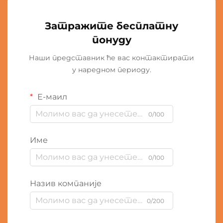
Затражите бесплатну
понуду
Наши представник ће вас контактирати
у наредном периоду.
Е-маил
0/100
Име
0/100
Назив компаније
0/200