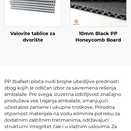
Valovite tablice za
10mm Black PP
dvorište
Honeycomb Board
PP žbafasti ploča nudi brojne ubedljive prednosti
zbog kojih je odličan izbor za savremena rešenja
ambalaže. Pre svega, izuzetna izdržljivost značajno
produžava vek trajanja ambalaže, smanjujući
učestalost zamene i ukupne troškove. Prirodna
otpornost materijala na vodu eliminira potrebu za
dodatnim zaštitnim tretmanima, održavajući
strukturni integritet čak i u vlažnim uslovima. Za