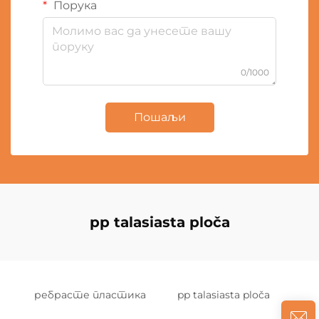
Порука
0/1000
Пошаљи
pp talasiasta ploča
ребрасте пластика
pp talasiasta ploča