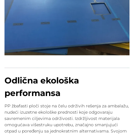
Odlična ekološka
performansa
PP žbafasti ploči stoje na čelu održivih rešenja za ambalažu,
nudeći izuzetne ekološke prednosti koje odgovaraju
savremenim ciljevima održivosti. Izdržljivost materijala
omogućava višestruku upotrebu, značajno smanjujući
otpad u poređenju sa jednokratnim alternativama. Svojom