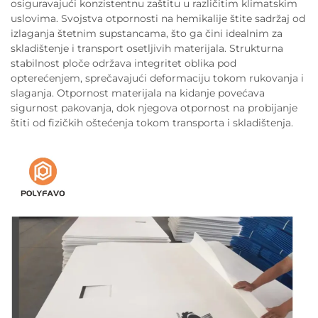
osiguravajući konzistentnu zaštitu u različitim klimatskim
uslovima. Svojstva otpornosti na hemikalije štite sadržaj od
izlaganja štetnim supstancama, što ga čini idealnim za
skladištenje i transport osetljivih materijala. Strukturna
stabilnost ploče održava integritet oblika pod
opterećenjem, sprečavajući deformaciju tokom rukovanja i
slaganja. Otpornost materijala na kidanje povećava
sigurnost pakovanja, dok njegova otpornost na probijanje
štiti od fizičkih oštećenja tokom transporta i skladištenja.