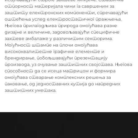
отпорност материјала чини га савршеним за
заштиту електронских компоненти, спречавајући
оштећења услед електростатичког пражњења.
Његова прилагодљива природа омогућава разне
дизајне и величине, задовољавајући специфичне
захтеве амбалаже у различитим секторима.
Могућност штампе на плочи омогућава
висококвалитетне графичке елементе и
брендирање, побољшавајући презентацију
производа, уз очување заштитних својстава. Његова
способност да се исеца матрицом и формира
омогућава стварање комплексних решења за
паковање, од једноставних кутија до напредних
заштитних уметака.