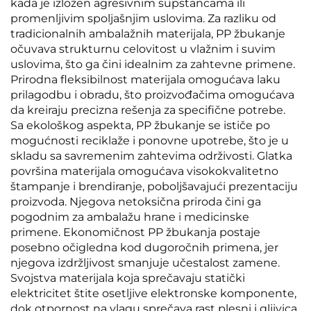
kada je izložen agresivnim supstancama ili
promenljivim spoljašnjim uslovima. Za razliku od
tradicionalnih ambalažnih materijala, PP žbukanje
očuvava strukturnu celovitost u vlažnim i suvim
uslovima, što ga čini idealnim za zahtevne primene.
Prirodna fleksibilnost materijala omogućava laku
prilagodbu i obradu, što proizvođačima omogućava
da kreiraju precizna rešenja za specifične potrebe.
Sa ekološkog aspekta, PP žbukanje se ističe po
mogućnosti reciklaže i ponovne upotrebe, što je u
skladu sa savremenim zahtevima održivosti. Glatka
površina materijala omogućava visokokvalitetno
štampanje i brendiranje, poboljšavajući prezentaciju
proizvoda. Njegova netoksična priroda čini ga
pogodnim za ambalažu hrane i medicinske
primene. Ekonomičnost PP žbukanja postaje
posebno očigledna kod dugoročnih primena, jer
njegova izdržljivost smanjuje učestalost zamene.
Svojstva materijala koja sprečavaju statički
elektricitet štite osetljive elektronske komponente,
dok otpornost na vlagu sprečava rast plesni i gljivica.