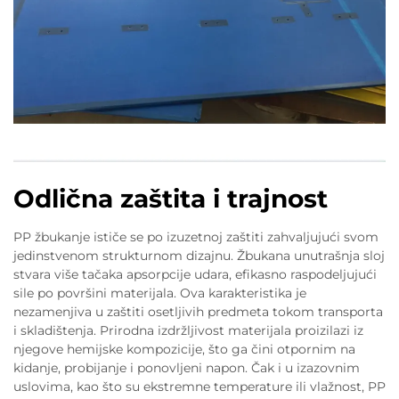
Odlična zaštita i trajnost
PP žbukanje ističe se po izuzetnoj zaštiti zahvaljujući svom
jedinstvenom strukturnom dizajnu. Žbukana unutrašnja sloj
stvara više tačaka apsorpcije udara, efikasno raspodeljujući
sile po površini materijala. Ova karakteristika je
nezamenjiva u zaštiti osetljivih predmeta tokom transporta
i skladištenja. Prirodna izdržljivost materijala proizilazi iz
njegove hemijske kompozicije, što ga čini otpornim na
kidanje, probijanje i ponovljeni napon. Čak i u izazovnim
uslovima, kao što su ekstremne temperature ili vlažnost, PP