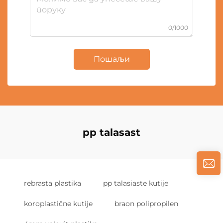
0/1000
Пошаљи
pp talasast
rebrasta plastika
pp talasiaste kutije
koroplastične kutije
braon polipropilen