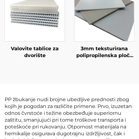
Valovite tablice za
3mm teksturirana
dvorište
polipropilenska ploča
sa strukturama u
obliku pčelinjih ćelija
PP žbukanje nudi brojne ubedljive prednosti zbog
kojih je pogodan za različite primene. Prvo, izuzetan
odnos čvrstoće i težine obezbeđuje superiornu
zaštitu, smanjujući pri tome troškove transporta i
poteškoće pri rukovanju. Otpornost materijala na
hemikalije osigurava dugotrajnu izdržljivost, čak i