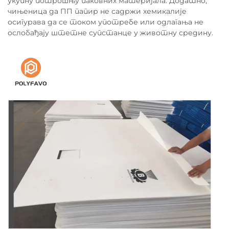
укупну потрошњу паковних материјала. Додатно,
чињеница да ПП папир не садржи хемикалије
осигурава да се током употребе или одлагања не
ослобађају штетне супстанце у животну средину.