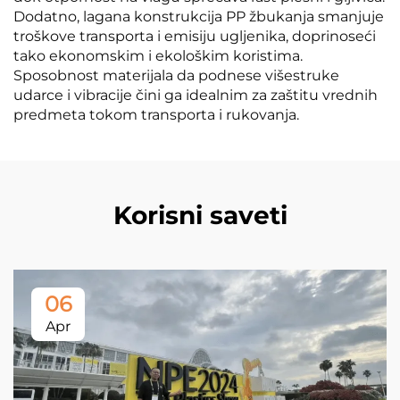
Dodatno, lagana konstrukcija PP žbukanja smanjuje
troškove transporta i emisiju ugljenika, doprinoseći
tako ekonomskim i ekološkim koristima.
Sposobnost materijala da podnese višestruke
udarce i vibracije čini ga idealnim za zaštitu vrednih
predmeta tokom transporta i rukovanja.
Korisni saveti
06
Apr