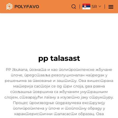
SR
pp talasast
PP žbukana, позната и као полипропиленске жбучане
плоче, представља револуционалан напредак у
решењима за паковање и заштиту. Ова вишестрана
материја састоји се од три слоја, два равна
спољашња површина са жбучаним унутрашњим
слојем, стварајући лагану а изузетно јаку структуру.
Процес производње подразумева екструзију
полипропилена у плоче и топлотну обраду у
карактеристични таласасти образац. Ова