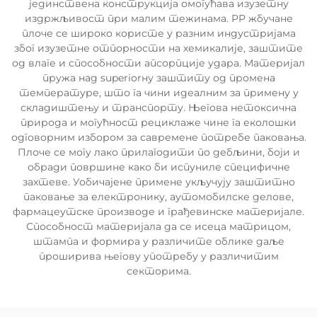
јединствена конструкција омогућава изузетну
издржљивост при малим тежинама. PP жбучане
плоче се широко користе у разним индустријама
због изузетне отпорности на хемикалије, заштите
од влаге и способности апсорпције удара. Материјал
пружа над superiorну заштиту од промена
температуре, што га чини идеалним за примену у
складиштењу и транспорту. Његова нетоксична
природа и могућност рециклаже чине га еколошки
одговорним избором за савремене потребе паковања.
Плоче се могу лако прилагодити по дебљини, боји и
обради површине како би испуниле специфичне
захтеве. Уобичајене примене укључују заштитно
паковање за електронику, аутомобилске делове,
фармацеутске производе и грађевинске материјале.
Способност материјала да се исеца матрицом,
штампа и формира у различите облике даље
проширива његову употребу у различитим
секторима.