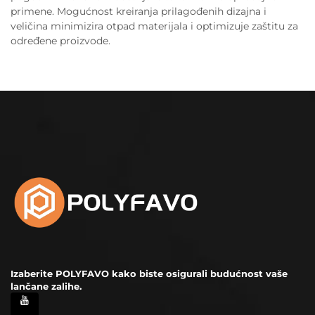
primene. Mogućnost kreiranja prilagođenih dizajna i
veličina minimizira otpad materijala i optimizuje zaštitu za
određene proizvode.
Izaberite POLYFAVO kako biste osigurali budućnost vaše
lančane zalihe.