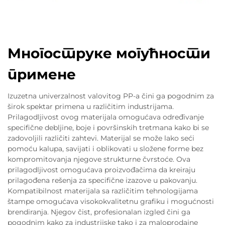
Многоструке могућности
примене
Izuzetna univerzalnost valovitog PP-a čini ga pogodnim za
širok spektar primena u različitim industrijama.
Prilagodljivost ovog materijala omogućava određivanje
specifične debljine, boje i površinskih tretmana kako bi se
zadovoljili različiti zahtevi. Materijal se može lako seći
pomoću kalupa, savijati i oblikovati u složene forme bez
kompromitovanja njegove strukturne čvrstoće. Ova
prilagodljivost omogućava proizvođačima da kreiraju
prilagođena rešenja za specifične izazove u pakovanju.
Kompatibilnost materijala sa različitim tehnologijama
štampe omogućava visokokvalitetnu grafiku i mogućnosti
brendiranja. Njegov čist, profesionalan izgled čini ga
pogodnim kako za industrijske tako i za maloprodajne