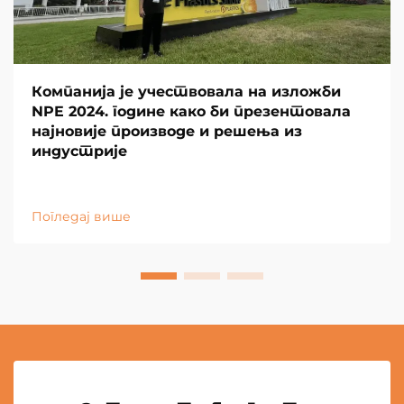
Компанија је учествовала на изложби
NPE 2024. године како би презентовала
најновије производе и решења из
индустрије
Погледај више