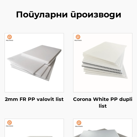
Популарни производи
2mm FR PP valovit list
Corona White PP dupli
list