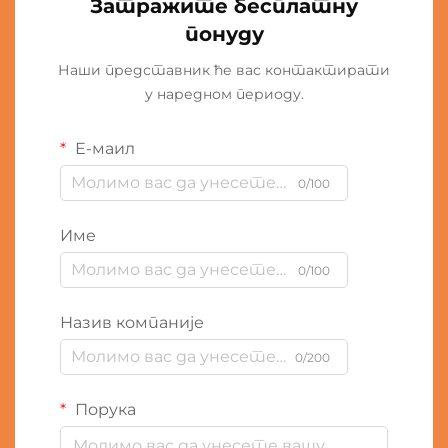
Затражите бесплатну
понуду
Наши представник ће вас контактирати
у наредном периоду.
Е-маил
0/100
Име
0/100
Назив компаније
0/200
Порука