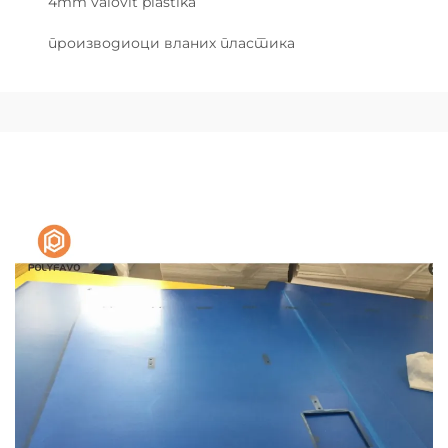
4mm valovit plastika
производиоци вланих пластика