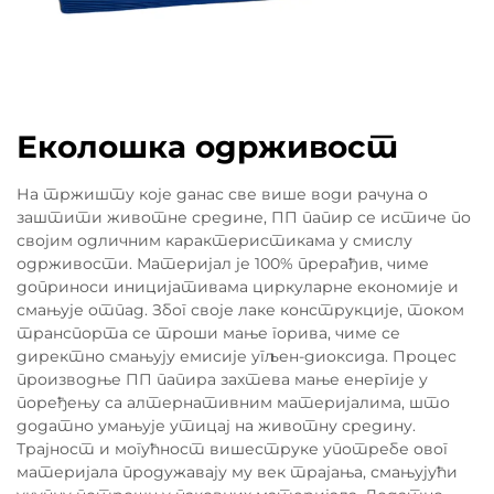
Еколошка одрживост
На тржишту које данас све више води рачуна о
заштити животне средине, ПП папир се истиче по
својим одличним карактеристикама у смислу
одрживости. Материјал је 100% прерађив, чиме
доприноси иницијативама циркуларне економије и
смањује отпад. Због своје лаке конструкције, током
транспорта се троши мање горива, чиме се
директно смањују емисије угљен-диоксида. Процес
производње ПП папира захтева мање енергије у
поређењу са алтернативним материјалима, што
додатно умањује утицај на животну средину.
Трајност и могућност вишеструке употребе овог
материјала продужавају му век трајања, смањујући