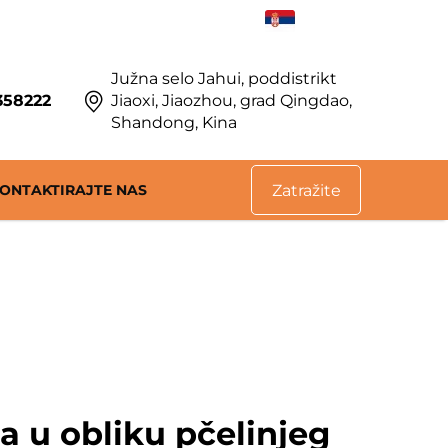
SR
Južna selo Jahui, poddistrikt
358222
Jiaoxi, Jiaozhou, grad Qingdao,
Shandong, Kina
ONTAKTIRAJTE NAS
Zatražite
ponudu
a u obliku pčelinjeg