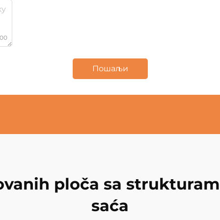
000
Пошаљи
kovanih ploča sa strukturam
saća