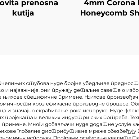
lovita prenosna
4mm Corona 
kutija
Honeycomb Sh
for Printing
пчелињих стубова нуде бројне убедљиве предности
 и најважније, они пружају детаљне савете о изб
за њихове специфичне примене. Њихове произвођач
мичности кроз ефикасне производне процесе. Обич
аца и значајно скраћивање рока испоруке. Нуде фл
х пројеката и великих индустријских потреба. Тех
 примене. Многи добављачи нуде додатне услуге ка
ихове глобалне дистрибутивне мреже обезбеђују п
ономичну испоруку. Програми осигурања квалитет