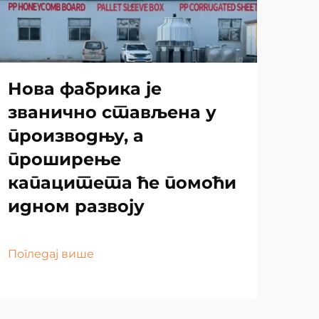
Нова фабрика је
званично стављена у
производњу, а
проширење
капацитета ће помоћи
идном развоју
Погледај више