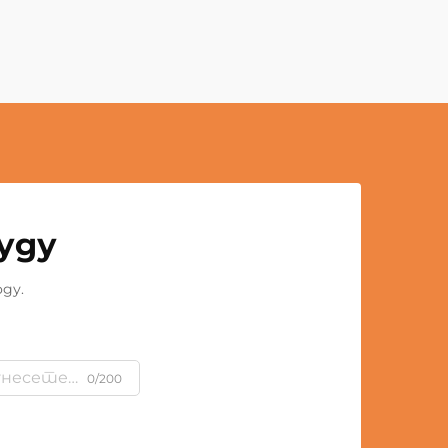
уду
ду.
0/200