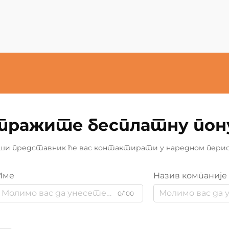
тражите бесплатну пон
ши представник ће вас контактирати у наредном перио
Име
Назив компаније
0/100