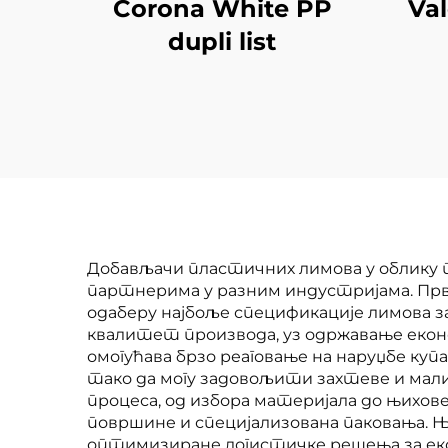
Corona White PP
Va
dupli list
Добављачи пластичних лимова у облику 
партнерима у разним индустријама. Прво
одаберу најбоље спецификације лимова 
квалитет производа, уз одржавање еконо
омогућава брзо реаговање на наруџбе куп
тако да могу задовољити захтеве и мали
процеса, од избора материјала до њихове
површине и специјализована паковања. Њ
оптимизиране логистичке решења за ек