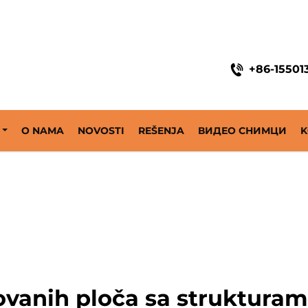
ne
+86-15501
O NAMA
NOVOSTI
REŠENJA
ВИДЕО СНИМЦИ
K
kovanih ploča sa strukturam