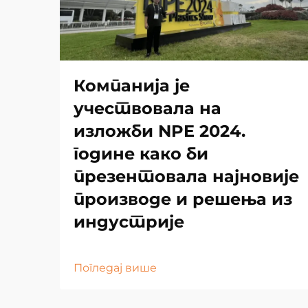
Компанија је
учествовала на
изложби NPE 2024.
године како би
презентовала најновије
производе и решења из
индустрије
Погледај више