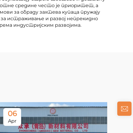
вотне средине често је приоритет, а
ови за обраду захтева купаца пружају
 за истраживање и развој непрекидно
према индустријским развојима.
06
Apr