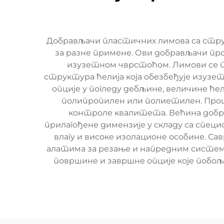
Добрављачи пластичних лимова са стру
за разне примене. Ови добрављачи про
изузетном чврстоћом. Лимови се п
структура ћелија која обезбеђује изуз
опције у погледу дебљине, величине ћ
полипропилен или полиетилен. Проце
контроле квалитета. Већина добра
прилагођене димензије у складу са спец
влагу и високе изолационе особине.
алатима за резање и напредним систем
површине и завршне опције које побо