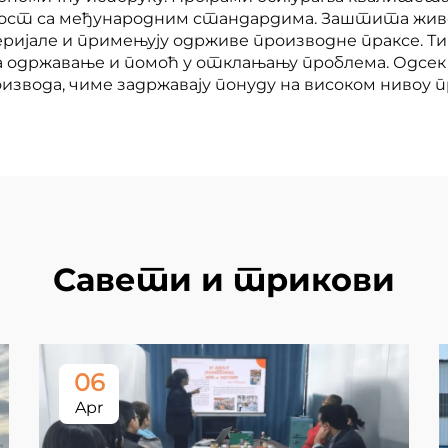
асност са међународним стандардима. Заштита жи
ијале и примењују одрживе производне праксе. Тим
а одржавање и помоћ у отклањању проблема. Одсек
извода, чиме задржавају понуду на високом нивоу 
Савети и трикови
06
Apr