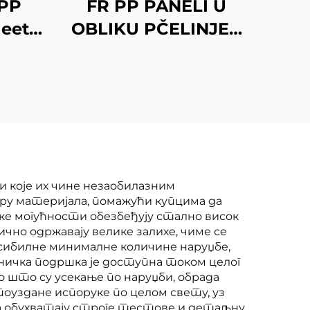
PP
FR PP PANELI U
eet
OBLIKU PČELINJEG
SAĆA
 које их чине незаобилазним
ору материјала, помажући купцима да
ке могућности обезбеђују стално висок
но одржавају велике залихе, чиме се
ексибилне минималне количине наруџбе,
ничка подршка је доступна током целог
о што су усекање по наруџби, обрада
оуздане испоруке по целом свету, уз
а обухватају строге тестове и детаљну