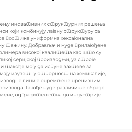
нудењу иновативних структурних решења
си који комбинују лагану структуру са
се постиже униформна хексагонална
ну тежину. Добрављачи нуде прилагођене
полимера високог квалитета као што су
кој серијској производњи, уз строге
 такође могу да испуне захтеве за
имају изузетну отпорност на хемикалије,
оизводне линије опремљене прецизним
оизвода. Такође нуде различите обраде
имене, од градитељства до индустрије