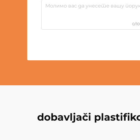
0/1
dobavljači plastifi