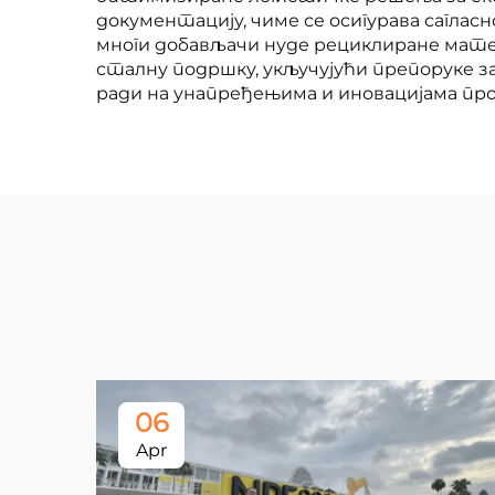
документацију, чиме се осигурава сагл
многи добављачи нуде рециклиране матер
сталну подршку, укључујући препоруке з
ради на унапређењима и иновацијама про
06
Apr