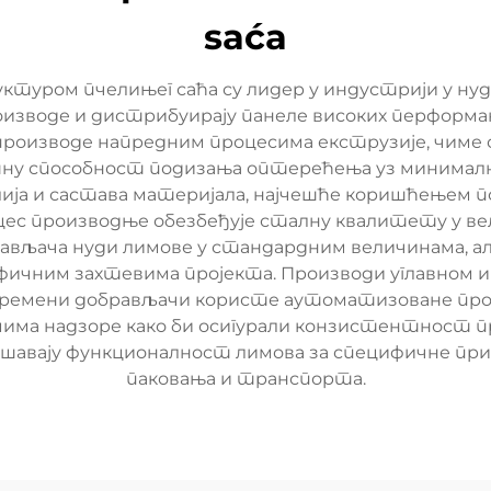
saća
ктуром пчелињег саћа су лидер у индустрији у 
изводе и дистрибуирају панеле високих перформан
роизводе напредним процесима екструзије, чиме 
етну способност подизања оптерећења уз минимал
елија и састава материјала, најчешће коришћењем 
с производње обезбеђује сталну квалитету у вели
вљача нуди лимове у стандардним величинама, али
ифичним захтевима пројекта. Производи углавном 
 Савремени добрављачи користе аутоматизоване пр
има надзоре како би осигурали конзистентност пр
љшавају функционалност лимова за специфичне пр
паковања и транспорта.