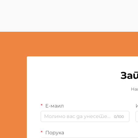
За
На
Е-маил
0/100
Порука