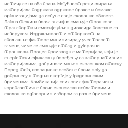
истичу се на оба плана. Могућност рециклирања
материјала подржава одрживе праксе и помаже
организацијама да испуне своје еколошке обавезе.
Лагана тежина плоча значајно смањује трошкове
транспорта и емисије угљен-диоксида повезане са
испоруком. Издржљивост и отпорност на
спољашње факторе минимизирају учесталост
замене, чиме се смањује отпад и дугорочни
трошкови. Процес производње материјала, који је
енергетски ефикасан у поређењу са алтернативним
материјалима, доприноси мањем еколошком отиску.
Поред тога, изолационе особине плоча могу да
допринесу штедњи енергије у градевинским
применама. Комбинација свих ових фактора чини
коропластичне плоче економски исплативим и
еколошки одговорним избором за разне примене.