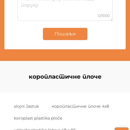
0/1000
Пошаљи
коропластичне плоче
slojni Jastuk
коропластичне плоче 4x8
koroplast plastika ploče
valovite plastike listovi 48 x 96