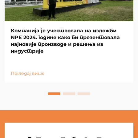
Компанија је учествовала на изложби
NPE 2024. године како би презентовала
најновије производе и решења из
индустрије
Погледај више