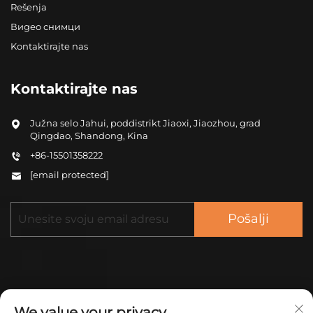
Rešenja
Видео снимци
Kontaktirajte nas
Kontaktirajte nas
Južna selo Jahui, poddistrikt Jiaoxi, Jiaozhou, grad
Qingdao, Shandong, Kina
+86-15501358222
[email protected]
Pošalji
We value your privacy