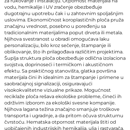
za rukovanje i instalaciju. Otpornost materijala na
vodu, hemikalije i UV zračenje obezbeđuje
dugotrajnu upotrebu čak i u zahtevnim spoljašnjim
uslovima. Ekonomičnost koroplastičnih ploča pruža
značajnu vrednost, posebno u poređenju sa
tradicionalnim materijalima poput drveta ili metala.
Njihova svestranost u obradi omogućava laku
personalizaciju, bilo kroz sečenje, štampanje ili
oblikovanje, što ih prilagođava različitim projektima.
Šuplja struktura ploča obezbeđuje odlična izolaciona
svojstva, doprinoseći i termičkom i akustičnom
efektu. Sa praktičnog stanovišta, glatka površina
materijala čini ih idealnim za štampanje i primene u
saobraćajnoj signalizaciji, osiguravajući
visokokvalitetne viziualne prikaze. Mogućnost
reciklaže ploča rešava ekološke probleme, čineći ih
održivim izborom za ekološki svesne kompanije.
Njihova lagana težina značajno smanjuje troškove
transporta i ugradnje, a da pritom očuva strukturnu
čvrstoću. Hematska otpornost materijala štiti od
uobičajenih industrijskih hemikalija, ulja i rastvarača,