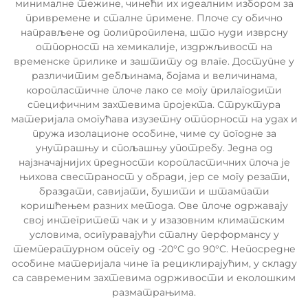
минималне тежине, чинећи их идеалним избором за
привремене и сталне примене. Плоче су обично
направљене од полипропилена, што нуди изврсну
отпорност на хемикалије, издржљивост на
временске прилике и заштиту од влаге. Доступне у
различитим дебљинама, бојама и величинама,
коропластичне плоче лако се могу прилагодити
специфичним захтевима пројекта. Структура
материјала омогућава изузетну отпорност на удах и
пружа изолационе особине, чиме су погодне за
унутрашњу и спољашњу употребу. Једна од
најзначајнијих предности коропластичних плоча је
њихова свестраност у обради, јер се могу резати,
браздати, савијати, бушити и штампати
коришћењем разних метода. Ове плоче одржавају
свој интегритет чак и у изазовним климатским
условима, осигуравајући сталну перформансу у
температурном опсегу од -20°C до 90°C. Непосредне
особине материјала чине га рециклирајућим, у складу
са савременим захтевима одрживости и еколошким
разматрањима.