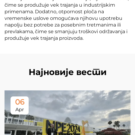
čime se produžuje vek trajanja u industrijskim
primenama. Dodatno, otpornost ploča na
vremenske uslove omogućava njihovu upotrebu
napolju bez potrebe za posebnim tretmanima ili
prevlakama, čime se smanjuju troškovi održavanja i
produžuje vek trajanja proizvoda.
Најновије вести
06
Apr