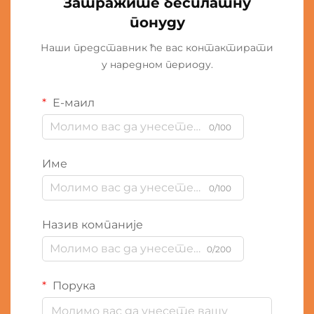
Затражите бесплатну
понуду
Наши представник ће вас контактирати
у наредном периоду.
Е-маил
0/100
Име
0/100
Назив компаније
0/200
Порука