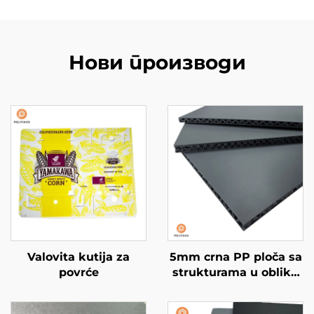
Нови производи
Valovita kutija za
5mm crna PP ploča sa
povrće
strukturama u obliku
pčelinjih ćelija za
oblogu kombija