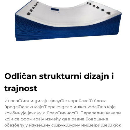
Odličan strukturni dizajn i
trajnost
Иновативни дизајн флауте коропласт плоча
представља мајсторско дело инжењерства које
комбинује јачину и практичност. Паралелни канали
који се формирају између две равне површине
обезбеђују изузетну структурну интегритет док