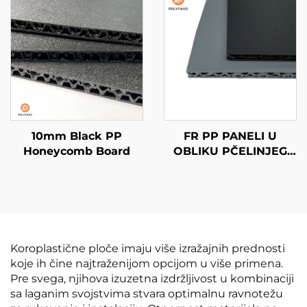
10mm Black PP
FR PP PANELI U
Honeycomb Board
OBLIKU PČELINJEG
SAĆA
Koroplastične ploče imaju više izražajnih prednosti
koje ih čine najtraženijom opcijom u više primena.
Pre svega, njihova izuzetna izdržljivost u kombinaciji
sa laganim svojstvima stvara optimalnu ravnotežu