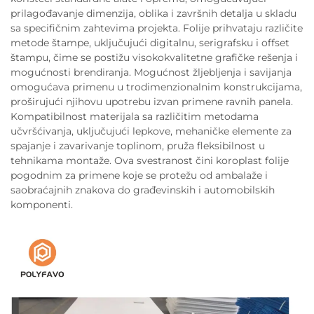
prilagođavanje dimenzija, oblika i završnih detalja u skladu
sa specifičnim zahtevima projekta. Folije prihvataјu različite
metode štampe, uključujući digitalnu, serigrafsku i offset
štampu, čime se postižu visokokvalitetne grafičke rešenja i
mogućnosti brendiranja. Mogućnost žljebljenja i savijanja
omogućava primenu u trodimenzionalnim konstrukcijama,
proširujući njihovu upotrebu izvan primene ravnih panela.
Kompatibilnost materijala sa različitim metodama
učvršćivanja, uključujući lepkove, mehaničke elemente za
spajanje i zavarivanje toplinom, pruža fleksibilnost u
tehnikama montaže. Ova svestranost čini koroplast folije
pogodnim za primene koje se protežu od ambalaže i
saobraćajnih znakova do građevinskih i automobilskih
komponenti.