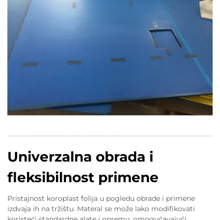
Univerzalna obrada i
fleksibilnost primene
Pristaјnost koroplast folija u pogledu obrade i primene
izdvaja ih na tržištu. Materal se može lako modifikovati
koristeći standardne alate i opremu, omogućavajući