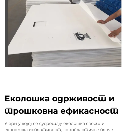
Еколошка одрживост и
трошковна ефикасност
У ери у којој се сусретају еколошка свест и
економска исплативост, коропластичне плоче