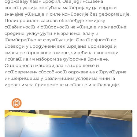
одржавају лаган профил. Ова јединствена
конструкција омогућава материјалу да издржи
значајне утицаје и силе компресије без деформације.
Полипропилен састав обезбеђује хемијску
стабилност и отпорност на утицаје из животне
средине, укључујући УВ зрачење, влагу и
температурне флуктуације. Ова трајност се
преводи у продужени век трајања производа и
смањене трошкове замене, чинећи га економски
исплативим избором за дугорочне примене.
Отпорност материјала на трошење и
истовремену способност одржавања структурне
интегритета у различитим условима чини га
идеалним за привремене и сталне инсталације.