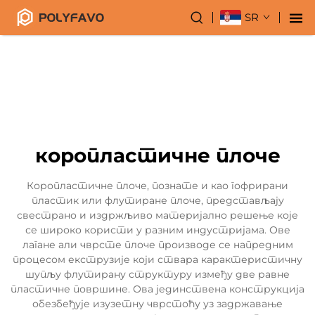
SR
коропластичне плоче
Коропластичне плоче, познате и као гофрирани
пластик или флутиране плоче, представљају
свестрано и издржљиво материјално решење које
се широко користи у разним индустријама. Ове
лагане али чврсте плоче производе се напредним
процесом екструзије који ствара карактеристичну
шупљу флутирану структуру између две равне
пластичне површине. Ова јединствена конструкција
обезбеђује изузетну чврстоћу уз задржавање