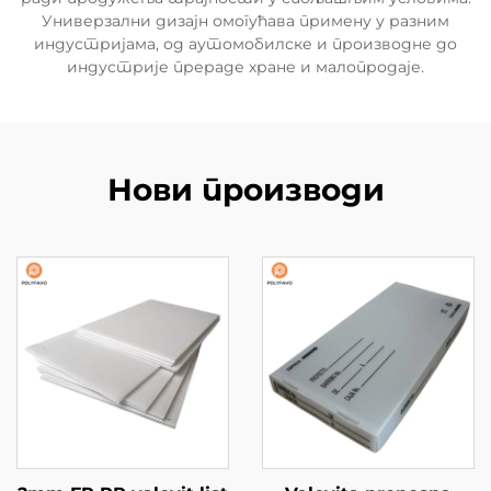
Универзални дизајн омогућава примену у разним
индустријама, од аутомобилске и производне до
индустрије прераде хране и малопродаје.
Нови производи