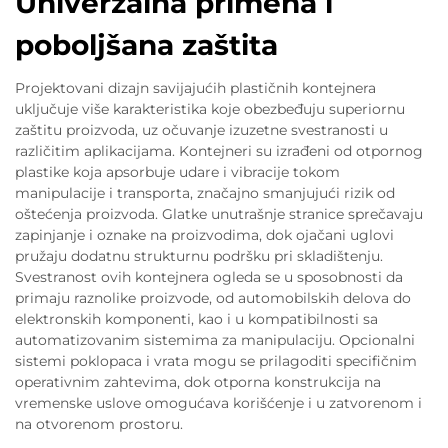
Univerzalna primena i
poboljšana zaštita
Projektovani dizajn savijajućih plastičnih kontejnera
uključuje više karakteristika koje obezbeđuju superiornu
zaštitu proizvoda, uz očuvanje izuzetne svestranosti u
različitim aplikacijama. Kontejneri su izrađeni od otpornog
plastike koja apsorbuje udare i vibracije tokom
manipulacije i transporta, značajno smanjujući rizik od
oštećenja proizvoda. Glatke unutrašnje stranice sprečavaju
zapinjanje i oznake na proizvodima, dok ojačani uglovi
pružaju dodatnu strukturnu podršku pri skladištenju.
Svestranost ovih kontejnera ogleda se u sposobnosti da
primaju raznolike proizvode, od automobilskih delova do
elektronskih komponenti, kao i u kompatibilnosti sa
automatizovanim sistemima za manipulaciju. Opcionalni
sistemi poklopaca i vrata mogu se prilagoditi specifičnim
operativnim zahtevima, dok otporna konstrukcija na
vremenske uslove omogućava korišćenje i u zatvorenom i
na otvorenom prostoru.