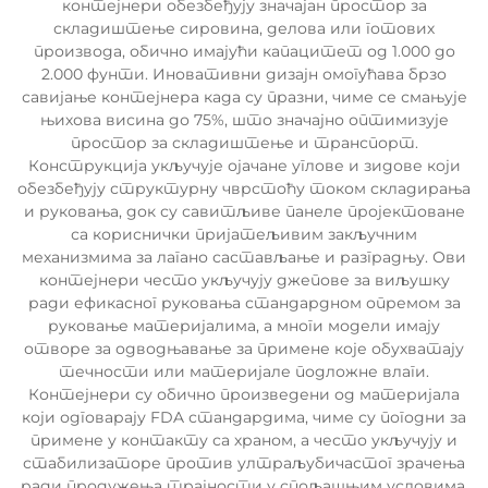
контејнери обезбеђују значајан простор за
складиштење сировина, делова или готових
производа, обично имајући капацитет од 1.000 до
2.000 фунти. Иновативни дизајн омогућава брзо
савијање контејнера када су празни, чиме се смањује
њихова висина до 75%, што значајно оптимизује
простор за складиштење и транспорт.
Конструкција укључује ојачане углове и зидове који
обезбеђују структурну чврстоћу током складирања
и руковања, док су савитљиве панеле пројектоване
са кориснички пријатељивим закључним
механизмима за лагано састављање и разградњу. Ови
контејнери често укључују джепове за виљушку
ради ефикасног руковања стандардном опремом за
руковање материјалима, а многи модели имају
отворе за одводњавање за примене које обухватају
течности или материјале подложне влаги.
Контејнери су обично произведени од материјала
који одговарају FDA стандардима, чиме су погодни за
примене у контакту са храном, а често укључују и
стабилизаторе против ултраљубичастог зрачења
ради продужења трајности у спољашњим условима.