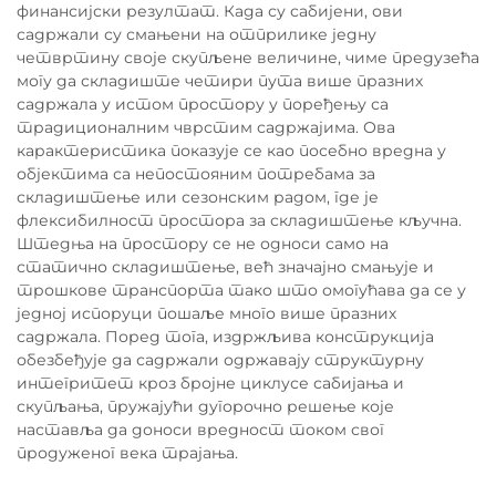
финансијски резултат. Када су сабијени, ови
садржали су смањени на отприлике једну
четвртину своје скупљене величине, чиме предузећа
могу да складиште четири пута више празних
садржала у истом простору у поређењу са
традиционалним чврстим садржајима. Ова
карактеристика показује се као посебно вредна у
објектима са непостояним потребама за
складиштење или сезонским радом, где је
флексибилност простора за складиштење кључна.
Штедња на простору се не односи само на
статично складиштење, већ значајно смањује и
трошкове транспорта тако што омогућава да се у
једној испоруци пошаље много више празних
садржала. Поред тога, издржљива конструкција
обезбеђује да садржали одржавају структурну
интегритет кроз бројне циклусе сабијања и
скупљања, пружајући дугорочно решење које
наставља да доноси вредност током свог
продуженог векa трајања.