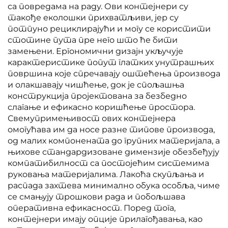
са повредама на раду. Ови контејнери су
такође еколошки прихватљиви, јер су
потпуно рециклирајући и могу се користити
стотине пута пре него што ће бити
замењени. Ергономични дизајн укључује
карактеристике попут глатких унутрашњих
површина које спречавају оштећења производа
и олакшавају чишћење, док је спољашња
конструкција пројектована за безбедно
слагање и ефикасно коришћење простора.
Свемупримењивост ових контејнера
омогућава им да носе разне типове производа,
од малих компонената до групних материјала, а
њихове стандардизоване димензије обезбеђују
компатибилност са постојећим системима
руковања материјалима. Лакоћа скупљања и
распада захтева минимално обука особља, чиме
се смањују трошкови рада и побољшава
оперативна ефикасност. Поред тога,
контејнери имају опције прилагођавања, као