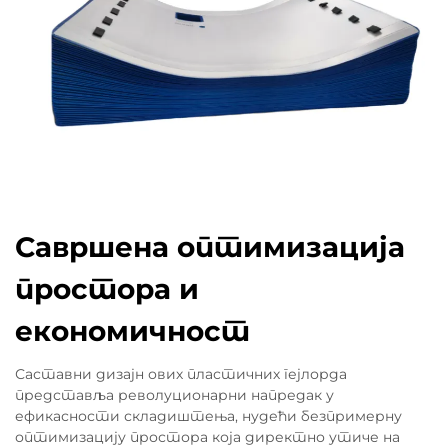
Савршена оптимизација
простора и
економичност
Саставни дизајн ових пластичних гејлорда
представља револуционарни напредак у
ефикасности складиштења, нудећи безпримерну
оптимизацију простора која директно утиче на