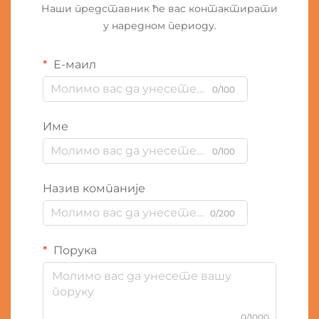
Наши представник ће вас контактирати
у наредном периоду.
Е-маил
0/100
Име
0/100
Назив компаније
0/200
Порука
0/1000