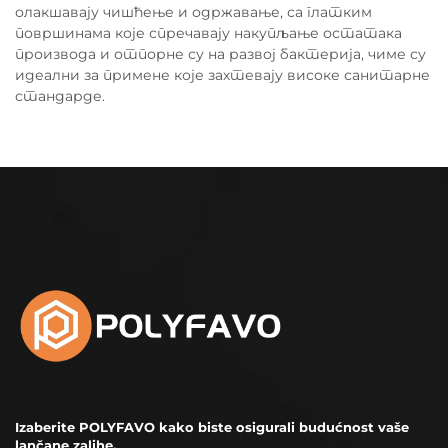
олакшавају чишћење и одржавање, са глатким
површинама које спречавају накупљање остатака
производа и отпорне су на развој бактерија, чиме су
идеални за примене које захтевају високе санитарне
стандарде.
Izaberite POLYFAVO kako biste osigurali budućnost vaše
lančane zalihe.