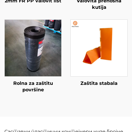
2mm FR PP valovit list
Valovita prenosna
kutija
Rolna za zaštitu
Zaštita stabala
površine
Саставни пластични контејнери нуде бројне