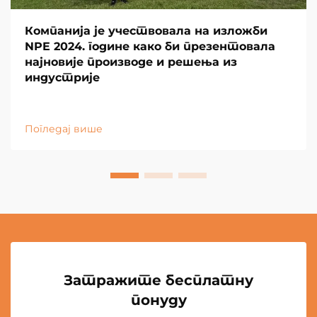
Компанија је учествовала на изложби
NPE 2024. године како би презентовала
најновије производе и решења из
индустрије
Погледај више
Затражите бесплатну
понуду