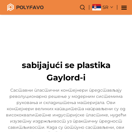
SR
sabijajući se plastika
Gaylord-i
Саставни пластични контејнери представљају
револуционарно решење у модерним системима
руковања и складиштења материјала. Ови
контејнери великих капацитета направљени су од
висококвалитетне индустријске пластике, нудећи
изузетну издржљивост уз практичну предност
савитљивости. Када су потпуно састављени, ови