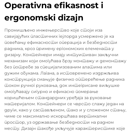
Operativna efikasnost i
ergonomski dizajn
Промишљено инжењерство које стоји иза
савијајућих пластичних гејлорда усмержено је ка
повећању ефикасности операција и безбедности
радника, кроз примену ергономских елемената у
дизајну. Контейнери имају интуитиван закључни
механизам који омогућава брзу монтажу и демонтажу
без потребе за специјализованим алатима или
дужим обукама. Лагана, а истовремено издржљива
конструкција смањује физичко оптерећење радника
током ручног руковања, док интегрисане виљушке
омогућавају сигурно и ефикасно померање
коришћењем стандардних уређаја за руковање
материјалом. Контейнери се чврсто слажу један на
други, како у састављеном, тако и у сложеном стању,
чиме се максимално искоршћава вертикални
простор, уз одржавање безбедности на радном
месту. Дизајн такође укључује карактеристике које