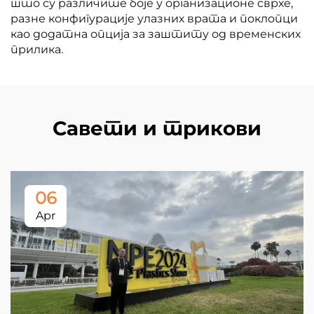
што су различите боје у организационе сврхе,
разне конфигурације улазних врата и поклопци
као додатна опција за заштиту од временских
прилика.
Савети и трикови
06
Apr