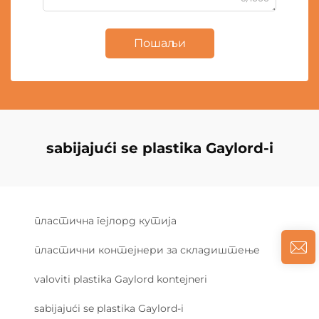
Пошаљи
sabijajući se plastika Gaylord-i
пластична гејлорд кутија
пластични контејнери за складиштење
valoviti plastika Gaylord kontejneri
sabijajući se plastika Gaylord-i