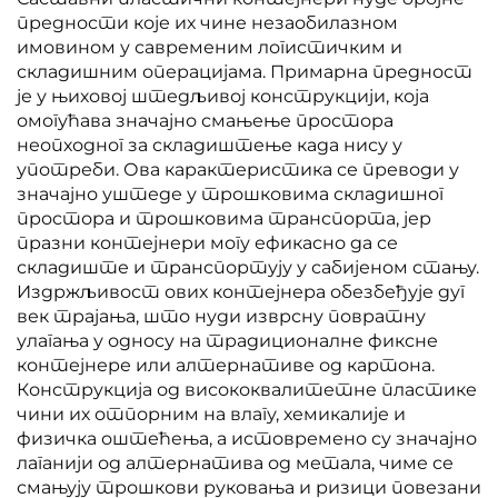
предности које их чине незаобилазном
имовином у савременим логистичким и
складишним операцијама. Примарна предност
је у њиховој штедљивој конструкцији, која
омогућава значајно смањење простора
неопходног за складиштење када нису у
употреби. Ова карактеристика се преводи у
значајно уштеде у трошковима складишног
простора и трошковима транспорта, јер
празни контејнери могу ефикасно да се
складиште и транспортују у сабијеном стању.
Издржљивост ових контејнера обезбеђује дуг
век трајања, што нуди изврсну повратну
улагања у односу на традиционалне фиксне
контејнере или алтернативе од картона.
Конструкција од висококвалитетне пластике
чини их отпорним на влагу, хемикалије и
физичка оштећења, а истовремено су значајно
лаганији од алтернатива од метала, чиме се
смањују трошкови руковања и ризици повезани